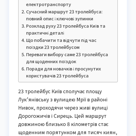
електротранспорту
Сучасний маршрут 23 тролейбуса:
повний опис і ключові зупинки
Розклад руху 23 тролейбуса Київ та
практичні деталі
Що побачити та відчути під час
поїздки 23 тролейбусом
Переваги вибору саме 23 тролейбуса
для щоденних поїздок
Поради для новачків і просунутих
користувачів 23 тролейбуса
23 тролейбус Київ сполучає площу
Лук’янівську з вулицею Мрії в районі
Нивок, проходячи через живі вулиці
Дорогожичів і Сирець. Цей маршрут
довжиною близько 8 кілометрів стає
щоденним порятунком для тисяч киян,