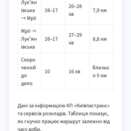
Лук’ян
26–28
івська
16–17
7,9 км
хв
→ Мрії
Мрії →
27–29
Лук’ян
16–17
8,8 км
хв
івська
Скоро
чений
близьк
10
16 хв
до
о 5 км
депо
Дані за інформацією КП «Київпастранс»
та сервісів розкладів. Таблиця показує,
як гнучко працює маршрут залежно від
часу доби.