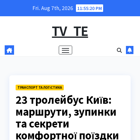
Skip
Fri. Aug 7th, 2026
11:55:21 PM
to
content
TV_TE
ТРАНСПОРТ ТА ЛОГІСТИКА
23 тролейбус Київ:
маршрути, зупинки
та секрети
комфортної поїздки