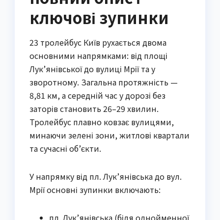
ключові зупинки
23 тролейбус Київ рухається двома
основними напрямками: від площі
Лук’янівської до вулиці Мрії та у
зворотному. Загальна протяжність —
8,81 км, а середній час у дорозі без
заторів становить 26–29 хвилин.
Тролейбус плавно ковзає вулицями,
минаючи зелені зони, житлові квартали
та сучасні об’єкти.
У напрямку від пл. Лук’янівська до вул.
Мрії основні зупинки включають:
пл. Лук’янівська (біля однойменної