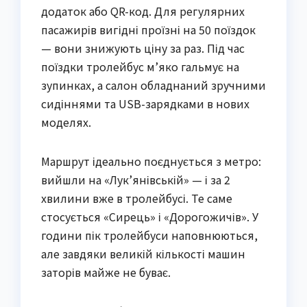
додаток або QR-код. Для регулярних
пасажирів вигідні проїзні на 50 поїздок
— вони знижують ціну за раз. Під час
поїздки тролейбус м’яко гальмує на
зупинках, а салон обладнаний зручними
сидіннями та USB-зарядками в нових
моделях.
Маршрут ідеально поєднується з метро:
вийшли на «Лук’янівській» — і за 2
хвилини вже в тролейбусі. Те саме
стосується «Сирець» і «Дорогожичів». У
години пік тролейбуси наповнюються,
але завдяки великій кількості машин
заторів майже не буває.