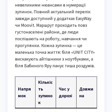
невеликими нюансами в нумерації
зупинок. Повний актуальний перелік
завжди доступний у додатках EasyWay
чи Moovit. Маршрут проходить повз
густонаселені райони, де люди
поспішають на роботу, навчання чи
прогулянки. Кожна зупинка — це
маленька точка життя: біля «UNIT CITY»
вискакують айтішники з ноутбуками, а
біля Бабиного Яру панує тиша роздумів.
Кількіс
Напря
ть
Час у
Довжи
мок
зупино
дорозі
на
к