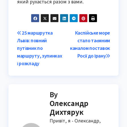
який рухається разом з вами.
Post
25 маршрутка
Каспійське море
Львів: повний
стало таємним
navigation
путівник по
каналом поставок
маршруту, зупинках
Росії до Ірану
і розкладу
By
Олександр
Дихтярук
Привіт, я - Олександр,