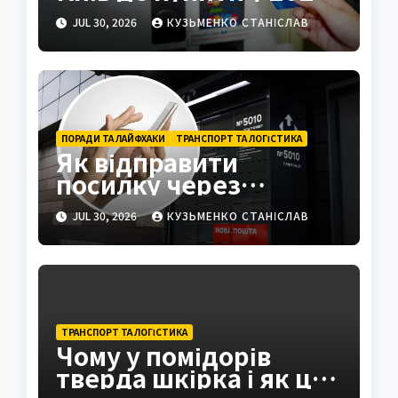
році
JUL 30, 2026
КУЗЬМЕНКО СТАНІСЛАВ
ПОРАДИ ТА ЛАЙФХАКИ
ТРАНСПОРТ ТА ЛОГІСТИКА
Як відправити
посилку через
поштомат: повна
JUL 30, 2026
КУЗЬМЕНКО СТАНІСЛАВ
інструкція 2026
ТРАНСПОРТ ТА ЛОГІСТИКА
Чому у помідорів
тверда шкірка і як це