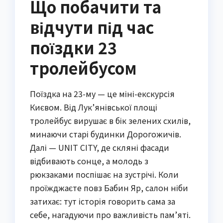
Що побачити та
відчути під час
поїздки 23
тролейбусом
Поїздка на 23-му — це міні-екскурсія
Києвом. Від Лук’янівської площі
тролейбус вирушає в бік зелених схилів,
минаючи старі будинки Дорогожичів.
Далі — UNIT CITY, де скляні фасади
відбивають сонце, а молодь з
рюкзаками поспішає на зустрічі. Коли
проїжджаєте повз Бабин Яр, салон ніби
затихає: тут історія говорить сама за
себе, нагадуючи про важливість пам’яті.