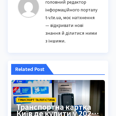
головний редактор
інформаційного порталу
t-v.te.ua, моє натхнення
— відкривати нові
знання й ділитися ними
з іншими.
Related Post
ТРАНСПОРТ ТА ЛОГІСТИКА
Транспортна картка
Київ де купити у 2026