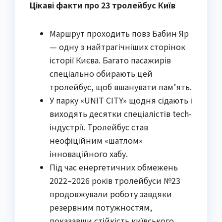
Цікаві факти про 23 тролейбус Київ
Маршрут проходить повз Бабин Яр
— одну з найтрагічніших сторінок
історії Києва. Багато пасажирів
спеціально обирають цей
тролейбус, щоб вшанувати пам’ять.
У парку «UNIT CITY» щодня сідають і
виходять десятки спеціалістів tech-
індустрії. Тролейбус став
неофіційним «шатлом»
інноваційного хабу.
Під час енергетичних обмежень
2022–2026 років тролейбуси №23
продовжували роботу завдяки
резервним потужностям,
показавши стійкість київського