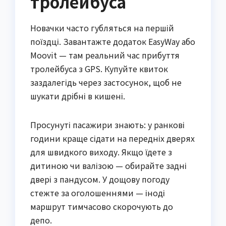
тролейбуса
Новачки часто губляться на першій
поїздці. Завантажте додаток EasyWay або
Moovit — там реальний час прибуття
тролейбуса з GPS. Купуйте квиток
заздалегідь через застосунок, щоб не
шукати дрібні в кишені.
Просунуті пасажири знають: у ранкові
години краще сідати на передніх дверях
для швидкого виходу. Якщо їдете з
дитиною чи валізою — обирайте задні
двері з пандусом. У дощову погоду
стежте за оголошеннями — іноді
маршрут тимчасово скорочують до
депо.