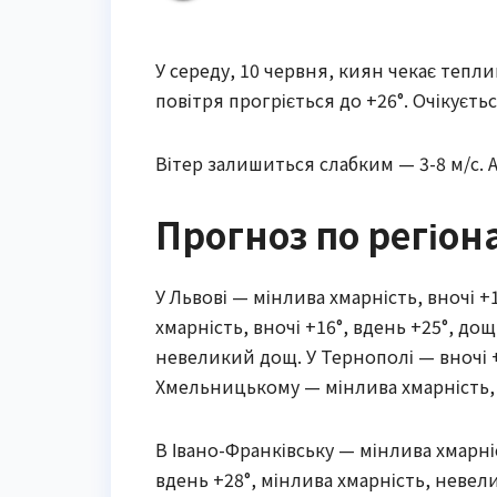
У середу, 10 червня, киян чекає тепли
повітря прогріється до +26°. Очікуєтьс
Вітер залишиться слабким — 3-8 м/с. 
Прогноз по регіон
У Львові — мінлива хмарність, вночі +
хмарність, вночі +16°, вдень +25°, дощ
невеликий дощ. У Тернополі — вночі +1
Хмельницькому — мінлива хмарність, в
В Івано-Франківську — мінлива хмарніс
вдень +28°, мінлива хмарність, невел