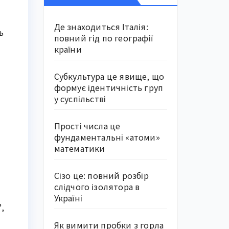
Де знаходиться Італія:
ь
повний гід по географії
країни
Субкультура це явище, що
формує ідентичність груп
у суспільстві
Прості числа це
фундаментальні «атоми»
математики
Сізо це: повний розбір
слідчого ізолятора в
Україні
,
Як вимити пробки з горла