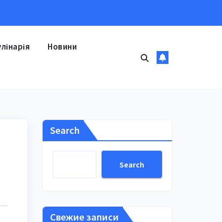
улінарія
Новини
Search
Search
Свежие записи