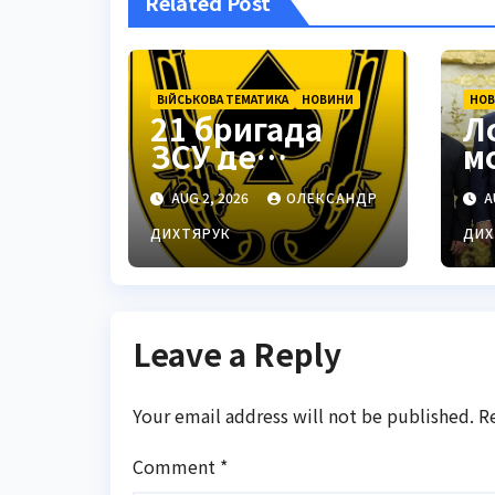
Related Post
ВІЙСЬКОВА ТЕМАТИКА
НОВИНИ
НО
21 бригада
Л
ЗСУ де
м
знаходиться:
п
AUG 2, 2026
ОЛЕКСАНДР
A
Подільськ як
м
стратегічний
Т
ДИХТЯРУК
ДИХ
центр
Leave a Reply
Your email address will not be published.
R
Comment
*