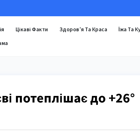
ія
Цікаві Факти
Здоров’я Та Краса
Їжа Та К
ама
єві потеплішає до +26°