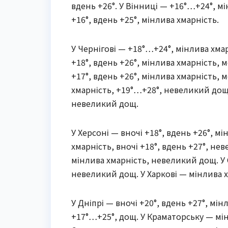
вдень +26°. У Вінниці — +16°…+24°, м
+16°, вдень +25°, мінлива хмарність.
У Чернігові — +18°…+24°, мінлива хм
+18°, вдень +26°, мінлива хмарність
+17°, вдень +26°, мінлива хмарність
хмарність, +19°…+28°, невеликий дощ. 
невеликий дощ.
У Херсоні — вночі +18°, вдень +26°, 
хмарність, вночі +18°, вдень +27°, не
мінлива хмарність, невеликий дощ. У С
невеликий дощ. У Харкові — мінлива хм
У Дніпрі — вночі +20°, вдень +27°, мі
+17°…+25°, дощ. У Краматорську — мінл