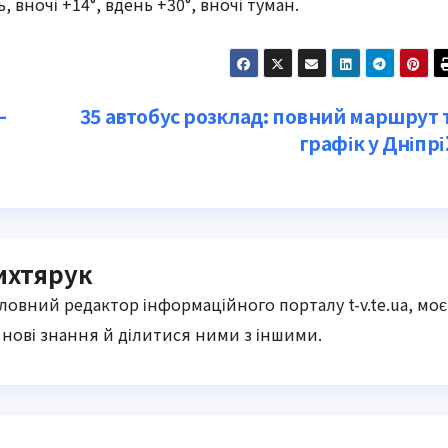
вночі +14°, вдень +30°, вночі туман.
—
35 автобус розклад: повний маршрут 
графік у Дніпрі
ихтярук
оловний редактор інформаційного порталу t-v.te.ua, моє
нові знання й ділитися ними з іншими.