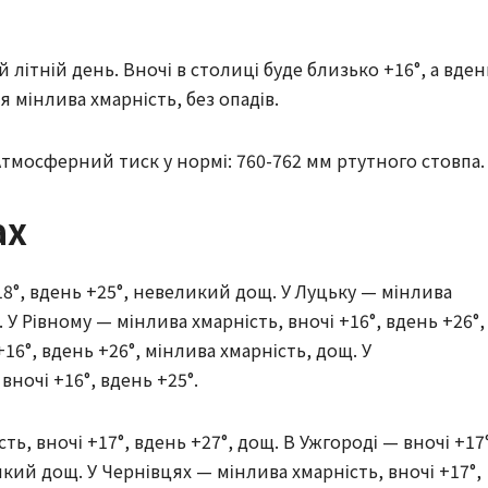
й літній день. Вночі в столиці буде близько +16°, а вден
я мінлива хмарність, без опадів.
Атмосферний тиск у нормі: 760-762 мм ртутного стовпа.
ах
18°, вдень +25°, невеликий дощ. У Луцьку — мінлива
. У Рівному — мінлива хмарність, вночі +16°, вдень +26°,
6°, вдень +26°, мінлива хмарність, дощ. У
ночі +16°, вдень +25°.
ть, вночі +17°, вдень +27°, дощ. В Ужгороді — вночі +17°
икий дощ. У Чернівцях — мінлива хмарність, вночі +17°,