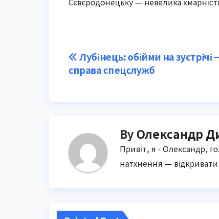
Сєвєродонецьку — невелика хмарність, 
Post
Лубінець: обійми на зустрічі 
справа спецслужб
navigation
By
Олександр Д
Привіт, я - Олександр, г
натхнення — відкривати 