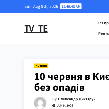
Skip
Sun. Aug 9th, 2026
11:49:49 AM
to
content
Істор
TV_TE
Рекл
НОВИНИ
10 червня в Ки
без опадів
By
Олександр Дихтярук
JUN 9, 2026