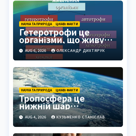
НАУКА ТА ПРИРОДА
ЦІКАВІ ФАКТИ
Гетеротрофи це
організми, що живуть
за рахунок готової
AUG 6, 2026
ОЛЕКСАНДР ДИХТЯРУК
органіки
НАУКА ТА ПРИРОДА
ЦІКАВІ ФАКТИ
Тропосфера це
нижній шар
атмосфери Землі
AUG 4, 2026
КУЗЬМЕНКО СТАНІСЛАВ