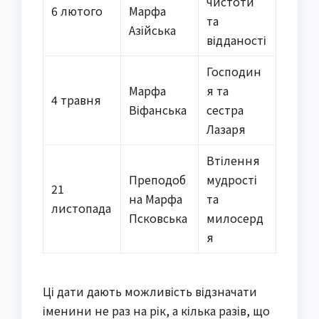
чистоти
6 лютого
Марфа
та
Азійська
відданості
Господин
Марфа
я та
4 травня
Віфанська
сестра
Лазаря
Втілення
Преподоб
мудрості
21
на Марфа
та
листопада
Псковська
милосерд
я
Ці дати дають можливість відзначати
іменини не раз на рік, а кілька разів, що