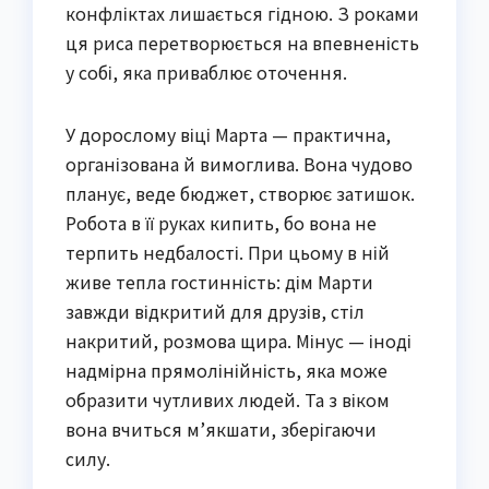
конфліктах лишається гідною. З роками
ця риса перетворюється на впевненість
у собі, яка приваблює оточення.
У дорослому віці Марта — практична,
організована й вимоглива. Вона чудово
планує, веде бюджет, створює затишок.
Робота в її руках кипить, бо вона не
терпить недбалості. При цьому в ній
живе тепла гостинність: дім Марти
завжди відкритий для друзів, стіл
накритий, розмова щира. Мінус — іноді
надмірна прямолінійність, яка може
образити чутливих людей. Та з віком
вона вчиться м’якшати, зберігаючи
силу.