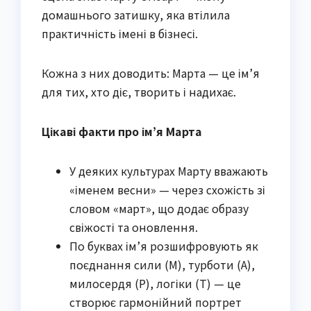
домашнього затишку, яка втілила
практичність імені в бізнесі.
Кожна з них доводить: Марта — це ім’я
для тих, хто діє, творить і надихає.
Цікаві факти про ім’я Марта
У деяких культурах Марту вважають
«іменем весни» — через схожість зі
словом «март», що додає образу
свіжості та оновлення.
По буквах ім’я розшифровують як
поєднання сили (М), турботи (А),
милосердя (Р), логіки (Т) — це
створює гармонійний портрет