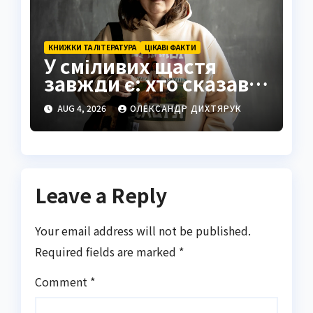
КНИЖКИ ТА ЛІТЕРАТУРА
ЦІКАВІ ФАКТИ
У сміливих щастя
завжди є: хто сказав і
що означає ця
AUG 4, 2026
ОЛЕКСАНДР ДИХТЯРУК
мудрість
Leave a Reply
Your email address will not be published.
Required fields are marked
*
Comment
*