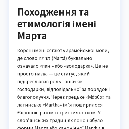
Походження та
етимологія імені
Марта
Корені імені сягають арамейської мови,
де слово מרתה (Martâ) буквально
означало «пані» або «володарка». Це не
просто назва — це статус, який
підкреслював роль жінки як
господарки, відповідальної за порядок і
благополуччя. Через грецьке «Μάρθα» та
латинське «Martha» ім’я поширилося
Європою разом із християнством. У
слов’янських традиціях воно набуло
форми Марта або канонічної Марфи в