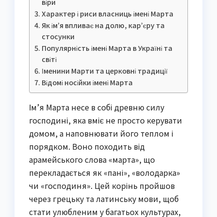
віри
Характер і риси власниць імені Марта
Як ім’я впливає на долю, кар’єру та
стосунки
Популярність імені Марта в Україні та
світі
Іменини Марти та церковні традиції
Відомі носійки імені Марта
Ім’я Марта несе в собі древню силу
господині, яка вміє не просто керувати
домом, а наповнювати його теплом і
порядком. Воно походить від
арамейського слова «марта», що
перекладається як «пані», «володарка»
чи «господиня». Цей корінь пройшов
через грецьку та латинську мови, щоб
стати улюбленим у багатьох культурах,