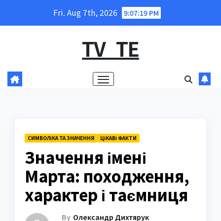
Skip
Fri. Aug 7th, 2026
9:07:20 PM
to
content
TV_TE
СИМВОЛІКА ТА ЗНАЧЕННЯ
ЦІКАВІ ФАКТИ
Значення імені
Марта: походження,
характер і таємниця
By
Олександр Дихтярук