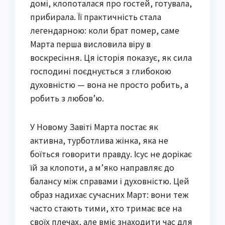
домі, клопоталася про гостей, готувала,
прибирала. Її практичність стала
легендарною: коли брат помер, саме
Марта перша висловила віру в
воскресіння. Ця історія показує, як сила
господині поєднується з глибокою
духовністю — вона не просто робить, а
робить з любов’ю.
У Новому Завіті Марта постає як
активна, турботлива жінка, яка не
боїться говорити правду. Ісус не дорікає
їй за клопоти, а м’яко направляє до
балансу між справами і духовністю. Цей
образ надихає сучасних Март: вони теж
часто стають тими, хто тримає все на
своїх плечах, але вміє знаходити час для