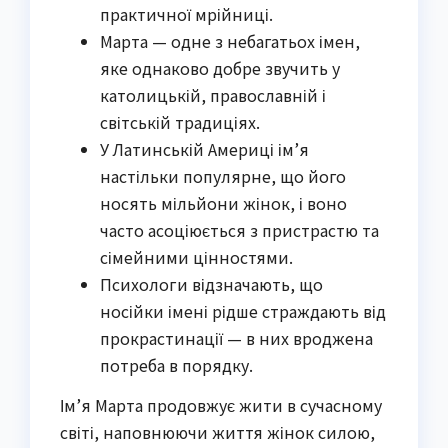
практичної мрійниці.
Марта — одне з небагатьох імен,
яке однаково добре звучить у
католицькій, православній і
світській традиціях.
У Латинській Америці ім’я
настільки популярне, що його
носять мільйони жінок, і воно
часто асоціюється з пристрастю та
сімейними цінностями.
Психологи відзначають, що
носійки імені рідше страждають від
прокрастинації — в них вроджена
потреба в порядку.
Ім’я Марта продовжує жити в сучасному
світі, наповнюючи життя жінок силою,