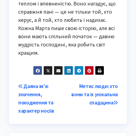
теплом і впевненістю. Воно нагадує, що
справжня пані — це не тільки той, хто
керує, а й той, хто любить і надихає.
Кожна Марта пише свою історію, але всі
вони мають спільний початок — давню
мудрість господині, яка робить світ
кращим.
Post
Даяна ім’я:
Метис люди: хто
значення,
вони та їх унікальна
navigation
походження та
спадщина
характер носіїв