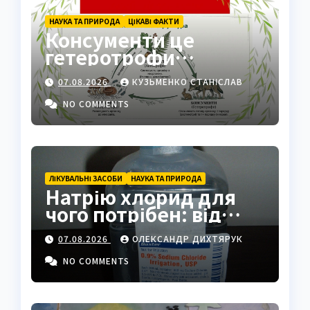
НАУКА ТА ПРИРОДА
ЦІКАВІ ФАКТИ
Консументи це
гетеротрофи
екосистеми
07.08.2026
КУЗЬМЕНКО СТАНІСЛАВ
NO COMMENTS
ЛІКУВАЛЬНІ ЗАСОБИ
НАУКА ТА ПРИРОДА
Натрію хлорид для
чого потрібен: від
фізрозчину до
07.08.2026
ОЛЕКСАНДР ДИХТЯРУК
промисловості
NO COMMENTS