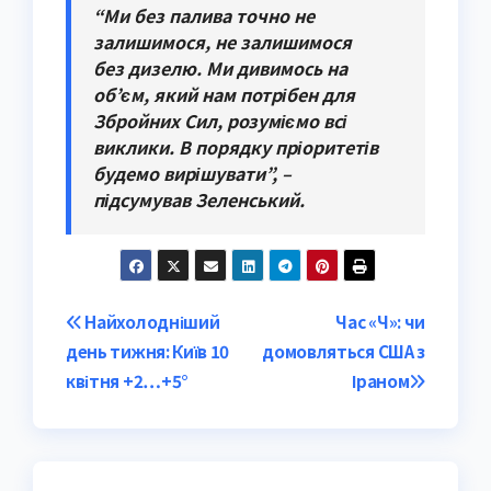
“Ми без палива точно не
залишимося, не залишимося
без дизелю. Ми дивимось на
об’єм, який нам потрібен для
Збройних Сил, розуміємо всі
виклики. В порядку пріоритетів
будемо вирішувати”, –
підсумував Зеленський.
Post
Найхолодніший
Час «Ч»: чи
день тижня: Київ 10
домовляться США з
navigation
квітня +2…+5°
Іраном