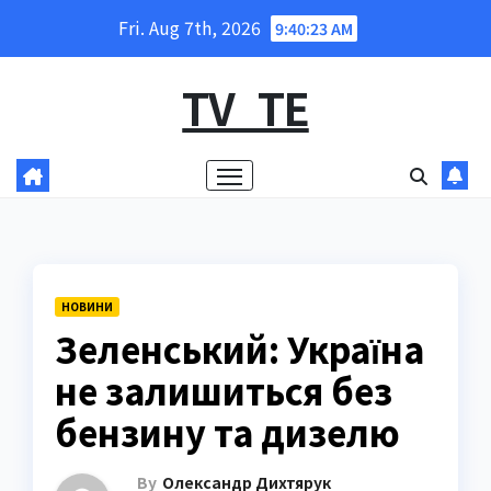
Skip
Fri. Aug 7th, 2026
9:40:24 AM
to
content
TV_TE
НОВИНИ
Зеленський: Україна
не залишиться без
бензину та дизелю
By
Олександр Дихтярук