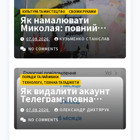
КУЛЬТУРА ТА МИСТЕЦТВО
СВОЇМИ РУКАМИ
Як намалювати
Миколая: повний
покроковий гайд з
07.08.2026
КУЗЬМЕНКО СТАНІСЛАВ
секретами майстрів
NO COMMENTS
ПОРАДИ ТА ЛАЙФХАКИ
ТЕХНОЛОГІЇ, ТЕХНІКА ТА ГАДЖЕТИ
Як видалити акаунт
Телеграм: повна
інструкція на 2026 рік
07.08.2026
ОЛЕКСАНДР ДИХТЯРУК
NO COMMENTS