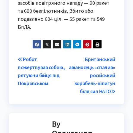
засобів повітряного нападу — 90 ракет
та 600 безпілотників. Збито або
подавлено 604 цілі — 55 ракет та 549
БпЛА.
Post
Робот
Британський
пожертвував собою,
авіаносець «спалив»
navigation
рятуючи бійця під
російський
Покровськом
корабель-шпигун
біля сил НАТО
By
Олександр