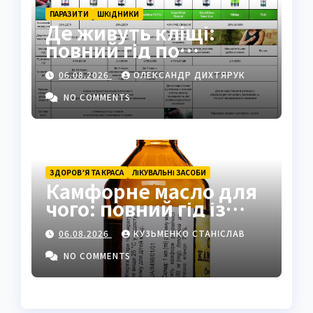
ПАРАЗИТИ
ШКІДНИКИ
Де живуть кліщі:
повний гід по
біотопах, ризиках і
06.08.2026
ОЛЕКСАНДР ДИХТЯРУК
захисті
NO COMMENTS
ЗДОРОВ’Я ТА КРАСА
ЛІКУВАЛЬНІ ЗАСОБИ
Камфорне масло для
чого: повний гід із
застосуванням і
06.08.2026
КУЗЬМЕНКО СТАНІСЛАВ
властивостями
NO COMMENTS