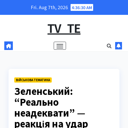
Skip
Fri. Aug 7th, 2026
4:36:31 AM
to
content
TV_TE
ВІЙСЬКОВА ТЕМАТИКА
Зеленський:
“Реально
неадеквати” —
реакція на удар