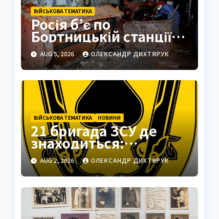
ВІЙСЬКОВА ТЕМАТИКА
Росія б’є по
Бортницькій станції:
експерт попередив
AUG 5, 2026
ОЛЕКСАНДР ДИХТЯРУК
про катастрофу
ВІЙСЬКОВА ТЕМАТИКА
НОВИНИ
21 бригада ЗСУ де
знаходиться:
Подільськ як
AUG 2, 2026
ОЛЕКСАНДР ДИХТЯРУК
стратегічний центр