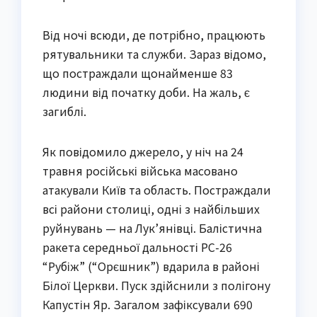
Від ночі всюди, де потрібно, працюють
рятувальники та служби. Зараз відомо,
що постраждали щонайменше 83
людини від початку доби. На жаль, є
загиблі.
Як повідомило джерело, у ніч на 24
травня російські війська масовано
атакували Київ та область. Постраждали
всі райони столиці, одні з найбільших
руйнувань — на Лук’янівці. Балістична
ракета середньої дальності РС-26
“Рубіж” (“Орєшник”) вдарила в районі
Білої Церкви. Пуск здійснили з полігону
Капустін Яр. Загалом зафіксували 690