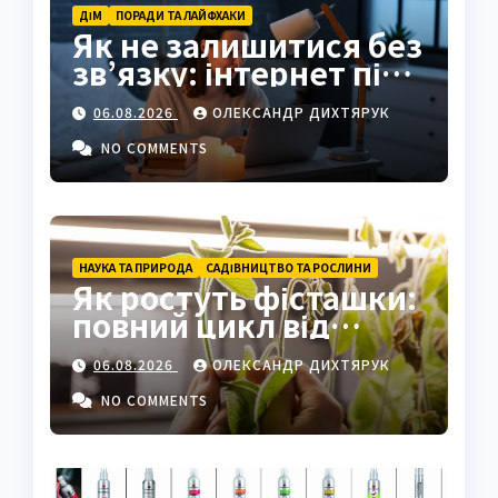
ДІМ
ПОРАДИ ТА ЛАЙФХАКИ
Як не залишитися без
зв’язку: інтернет під
час відключень світла
06.08.2026
ОЛЕКСАНДР ДИХТЯРУК
NO COMMENTS
НАУКА ТА ПРИРОДА
САДІВНИЦТВО ТА РОСЛИНИ
Як ростуть фісташки:
повний цикл від
насіння до стиглого
06.08.2026
ОЛЕКСАНДР ДИХТЯРУК
горіха
NO COMMENTS