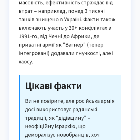
масовість, ефективність страждає від
втрат – наприклад, понад 3 тисячі
танків знищено в Україні. Факти також
включають участь у 30+ конфліктах з
1991-го, від Чечні до Африки, де
приватні армії як “Вагнер” (тепер
інтегровані) додавали гнучкості, але і
хаосу.
Цікаві факти
Ви не повірите, але російська армія
досі використовує радянські
традиції, як “дідівщину” –
неофіційну ієрархію, що
деморалізує новобранців, хоч