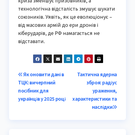
криза зменшує призовників, а
технологічна відсталість змушує шукати
союзників. Уявіть, як це еволюціонує –
від масових армій до ери дронів і
кіберударів, де РФ намагається не
відставати.
Post
Як оновити дані в
Тактична ядерна
ТЦК: вичерпний
зброя: радіус
navigation
посібник для
ураження,
українців у 2025 році
характеристики та
наслідки