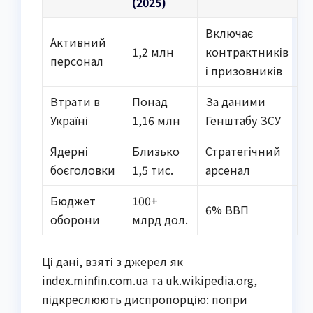
(2025)
Включає
Активний
1,2 млн
контрактників
персонал
і призовників
Втрати в
Понад
За даними
Україні
1,16 млн
Генштабу ЗСУ
Ядерні
Близько
Стратегічний
боєголовки
1,5 тис.
арсенал
Бюджет
100+
6% ВВП
оборони
млрд дол.
Ці дані, взяті з джерел як
index.minfin.com.ua та uk.wikipedia.org,
підкреслюють диспропорцію: попри