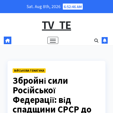
Skip
Sat. Aug 8th, 2026
6:52:47 AM
to
content
TV_TE
ВІЙСЬКОВА ТЕМАТИКА
Збройні сили
Російської
Федерації: від
спадщини СРСР до