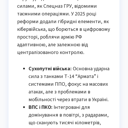
силами, як Спецназ ГРУ, відомими
таємними операціями. У 2025 році
реформи додали гібридні елементи, як
кібервійська, що борються в цифровому
просторі, роблячи армію РФ
адаптивною, але залежною від
централізованого контролю.
Сухопутні війська:
Основна ударна
сила з танками Т-14 “Армата” і
системами ППО, фокус на масових
атаках, але з проблемами в
мобільності через втрати в Україні.
ВПС і ПКО:
Інтегровані для
домінування в повітрі, з радарами,
що сканують тисячі кілометрів,