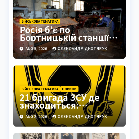
ВІЙСЬКОВА ТЕМАТИКА
Росія б’є по
Бортницькій станції:
експерт попередив
AUG 5, 2026
ОЛЕКСАНДР ДИХТЯРУК
про катастрофу
ВІЙСЬКОВА ТЕМАТИКА
НОВИНИ
21 бригада ЗСУ де
знаходиться:
Подільськ як
AUG 2, 2026
ОЛЕКСАНДР ДИХТЯРУК
стратегічний центр