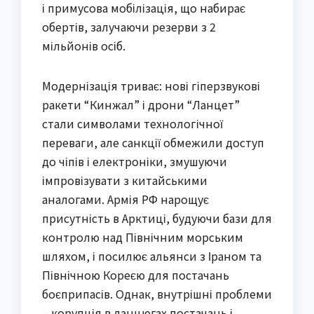
і примусова мобілізація, що набирає
обертів, залучаючи резерви з 2
мільйонів осіб.
Модернізація триває: нові гіперзвукові
ракети “Кинжал” і дрони “Ланцет”
стали символами технологічної
переваги, але санкції обмежили доступ
до чіпів і електроніки, змушуючи
імпровізувати з китайськими
аналогами. Армія РФ нарощує
присутність в Арктиці, будуючи бази для
контролю над Північним морським
шляхом, і посилює альянси з Іраном та
Північною Кореєю для постачань
боєприпасів. Однак, внутрішні проблеми
– корупція в ланцюгах постачань і