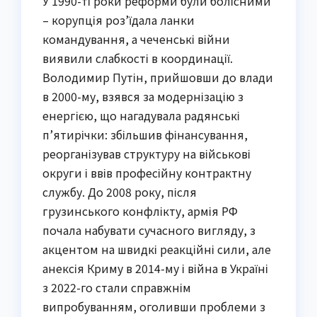
У 1990-ті роки реформи були болісними
– корупція роз’їдала ланки
командування, а чеченські війни
виявили слабкості в координації.
Володимир Путін, прийшовши до влади
в 2000-му, взявся за модернізацію з
енергією, що нагадувала радянські
п’ятирічки: збільшив фінансування,
реорганізував структуру на військові
округи і ввів професійну контрактну
службу. До 2008 року, після
грузинського конфлікту, армія РФ
почала набувати сучасного вигляду, з
акцентом на швидкі реакційні сили, але
анексія Криму в 2014-му і війна в Україні
з 2022-го стали справжнім
випробуванням, оголивши проблеми з