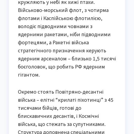
кружляють у небі як хижі птахи.
Військово-морський флот, з чотирма
флотами і Каспійською флотилією,
володіє підводними човнами з
ядерними ракетами, ніби підводними
фортецями, а Ракетні війська
стратегічного призначення керують
ядерним арсеналом – близько 1,5 тисячі
боєголовок, що робить РФ ядерним
гігантом.
Окремо стоять Повітряно-десантні
війська – елітні “крилаті піхотинці” з 45
тисячами бійців, готові до
блискавичних десантів, і Космічні
війська, що стежать за супутниками.
Структура доповнена спеціальними