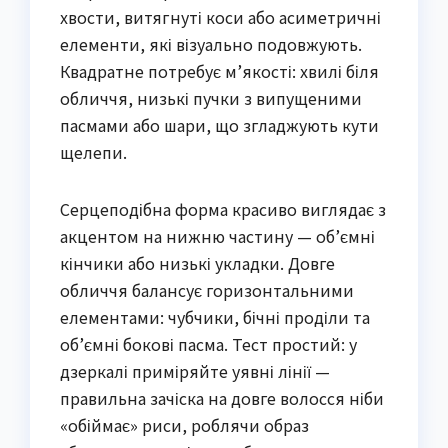
хвости, витягнуті коси або асиметричні
елементи, які візуально подовжують.
Квадратне потребує м’якості: хвилі біля
обличчя, низькі пучки з випущеними
пасмами або шари, що згладжують кути
щелепи.
Серцеподібна форма красиво виглядає з
акцентом на нижню частину — об’ємні
кінчики або низькі укладки. Довге
обличчя балансує горизонтальними
елементами: чубчики, бічні проділи та
об’ємні бокові пасма. Тест простий: у
дзеркалі приміряйте уявні лінії —
правильна зачіска на довге волосся ніби
«обіймає» риси, роблячи образ