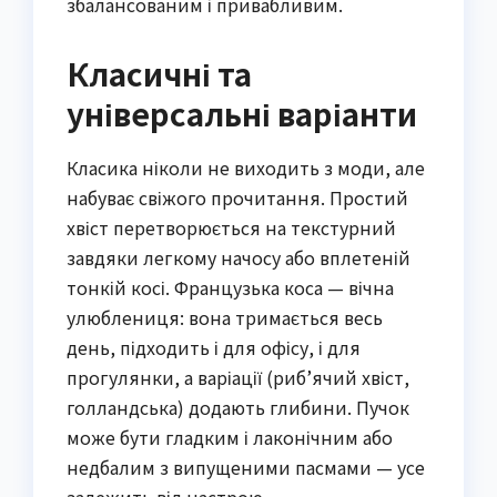
збалансованим і привабливим.
Класичні та
універсальні варіанти
Класика ніколи не виходить з моди, але
набуває свіжого прочитання. Простий
хвіст перетворюється на текстурний
завдяки легкому начосу або вплетеній
тонкій косі. Французька коса — вічна
улюблениця: вона тримається весь
день, підходить і для офісу, і для
прогулянки, а варіації (риб’ячий хвіст,
голландська) додають глибини. Пучок
може бути гладким і лаконічним або
недбалим з випущеними пасмами — усе
залежить від настрою.