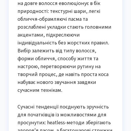
на довге волосся еволюціонує в бік
природності: текстурні шари, легкі
обличчя-обрамляючі пасма та
розслаблені укладки стають головними
акцентами, підкреслюючи
індивідуальність без жорстких правил.
Вибір залежить від типу волосся,
форми обличчя, способу життя та
настрою, перетворюючи рутину на
творчий процес, де навіть проста коса
набуває нового звучання завдяки
сучасним технікам.
Сучасні тенденції поєднують зручність
для початківців із можливостями для
просунутих: heatless-методи зберігають
здоров’я пасом, а багатошарові стрижки