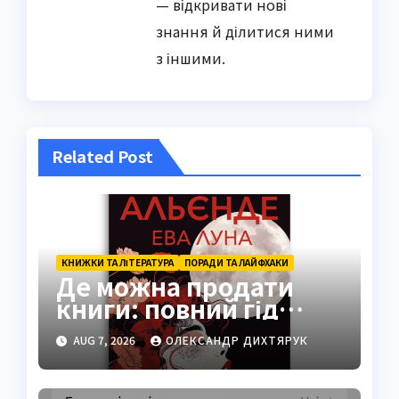
— відкривати нові
знання й ділитися ними
з іншими.
Related Post
КНИЖКИ ТА ЛІТЕРАТУРА
ПОРАДИ ТА ЛАЙФХАКИ
Де можна продати
книги: повний гід
платформами 2026
AUG 7, 2026
ОЛЕКСАНДР ДИХТЯРУК