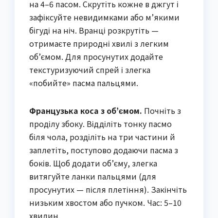
на 4–6 пасом. Скрутіть кожне в джгут і
зафіксуйте невидимками або м’якими
бігуді на ніч. Вранці розкрутіть —
отримаєте природні хвилі з легким
об’ємом. Для просунутих додайте
текстуризуючий спрей і злегка
«побийте» пасма пальцями.
Французька коса з об’ємом.
Почніть з
проділу збоку. Відділіть тонку пасмо
біля чола, розділіть на три частини й
заплетіть, поступово додаючи пасма з
боків. Щоб додати об’єму, злегка
витягуйте ланки пальцями (для
просунутих — після плетіння). Закінчіть
низьким хвостом або пучком. Час: 5–10
хвилин.