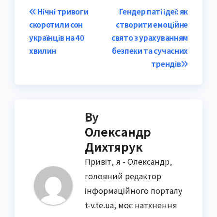
Post
Нічні тривоги
Гендер паті ідеї: як
скоротили сон
створити емоційне
navigation
українців на 40
свято з урахуванням
хвилин
безпеки та сучасних
трендів
By
Олександр
Дихтярук
Привіт, я - Олександр,
головний редактор
інформаційного порталу
t-v.te.ua, моє натхнення