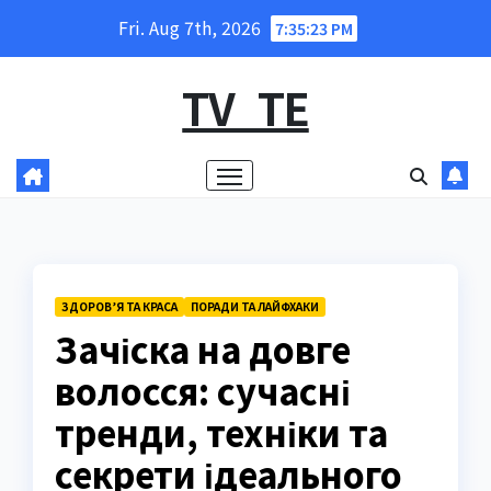
Skip
Fri. Aug 7th, 2026
7:35:24 PM
to
content
TV_TE
ЗДОРОВ’Я ТА КРАСА
ПОРАДИ ТА ЛАЙФХАКИ
Зачіска на довге
волосся: сучасні
тренди, техніки та
секрети ідеального