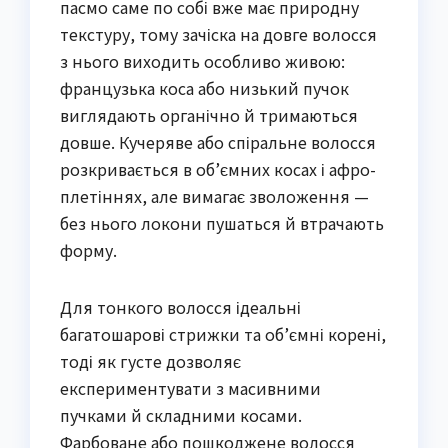
пасмо саме по собі вже має природну
текстуру, тому зачіска на довге волосся
з нього виходить особливо живою:
французька коса або низький пучок
виглядають органічно й тримаються
довше. Кучеряве або спіральне волосся
розкривається в об’ємних косах і афро-
плетіннях, але вимагає зволоження —
без нього локони пушаться й втрачають
форму.
Для тонкого волосся ідеальні
багатошарові стрижки та об’ємні корені,
тоді як густе дозволяє
експериментувати з масивними
пучками й складними косами.
Фарбоване або пошкоджене волосся