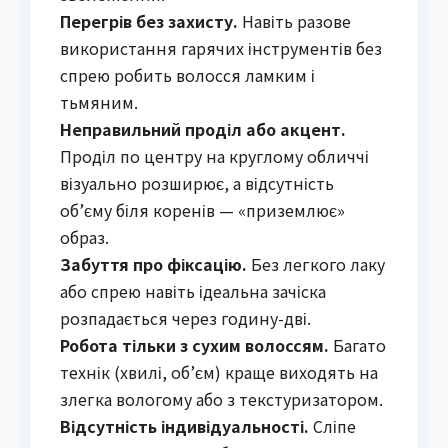
Перегрів без захисту.
Навіть разове
використання гарячих інструментів без
спрею робить волосся ламким і
тьмяним.
Неправильний проділ або акцент.
Проділ по центру на круглому обличчі
візуально розширює, а відсутність
об’єму біля коренів — «приземлює»
образ.
Забуття про фіксацію.
Без легкого лаку
або спрею навіть ідеальна зачіска
розпадається через годину-дві.
Робота тільки з сухим волоссям.
Багато
технік (хвилі, об’єм) краще виходять на
злегка вологому або з текстуризатором.
Відсутність індивідуальності.
Сліпе