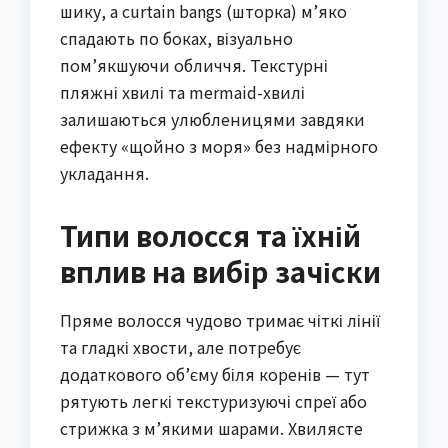
шику, а curtain bangs (шторка) м’яко
спадають по боках, візуально
пом’якшуючи обличчя. Текстурні
пляжні хвилі та mermaid-хвилі
залишаються улюбленицями завдяки
ефекту «щойно з моря» без надмірного
укладання.
Типи волосся та їхній
вплив на вибір зачіски
Пряме волосся чудово тримає чіткі лінії
та гладкі хвости, але потребує
додаткового об’єму біля коренів — тут
рятують легкі текстуризуючі спреї або
стрижка з м’якими шарами. Хвилясте