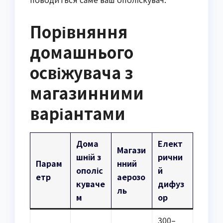
Порівняння
домашнього
освіжувача з
магазинними
варіантами
Дома
Елект
Магази
шній з
рични
Парам
нний
ополіс
й
етр
аерозо
куваче
дифуз
ль
м
ор
300–