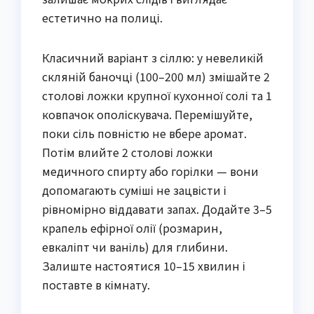
естетично на полиці.
Класичний варіант з сіллю: у невеликій
скляній баночці (100–200 мл) змішайте 2
столові ложки крупної кухонної солі та 1
ковпачок ополіскувача. Перемішуйте,
поки сіль повністю не вбере аромат.
Потім влийте 2 столові ложки
медичного спирту або горілки — вони
допомагають суміші не зацвісти і
рівномірно віддавати запах. Додайте 3–5
крапель ефірної олії (розмарин,
евкаліпт чи ваніль) для глибини.
Залиште настоятися 10–15 хвилин і
поставте в кімнату.