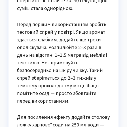
енергійно збовтайте 20–30 секунд, щоб
суміш стала однорідною.
Перед першим використанням зробіть
тестовий спрей у повітрі. Якщо аромат
здається слабким, додайте ще трохи
ополіскувача. Розпилюйте 2–3 рази в
день на відстані 1–1,5 метра від меблів і
текстилю. Не спрямовуйте
безпосередньо на шкіру чи їжу. Такий
спрей зберігається до 2–3 тижнів у
темному прохолодному місці. Якщо
помітите осад — просто збовтайте
перед використанням.
Для посилення ефекту додайте столову
ложку харчової соди на 250 мл води —