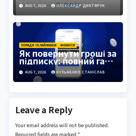
інструкція на 2026 рік
AUG 7, 2026
ОЛЕКСАНДР ДИХТЯРУК
ПОРАДИ ТА ЛАЙФХАКИ
ФІНАНСИ
Як повернути гроші за
підписку: повний гайд
2026
AUG 7, 2026
КУЗЬМЕНКО СТАНІСЛАВ
Leave a Reply
Your email address will not be published.
Required fields are marked
*