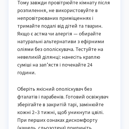
Тому завжди провітрюйте кімнату після
розпилення, не використовуйте в
непровітрюваних приміщеннях і
тримайте подалі від дітей та тварин.
Якщо є астма чи алергія — обирайте
натуральні альтернативи з ефірними
оліями без ополіскувача. Тестуйте на
невеликій ділянці: нанесіть краплю
суміші на зап’ястя і почекайте 24
години.
Оберіть якісний ополіскувач без
фталатів і парабенів. Готовий освіжувач
зберігайте в закритій тарі, замінюйте
кожні 2–3 тижні, щоб уникнути цвілі.
При перших ознаках дискомфорту
(кашель, сльозотеча) припиніть