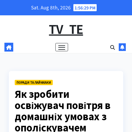
Skip
Sat. Aug 8th, 2026
1:56:30 PM
to
content
TV_TE
ПОРАДИ ТА ЛАЙФХАКИ
Як зробити
освіжувач повітря в
домашніх умовах з
ополіскувачем