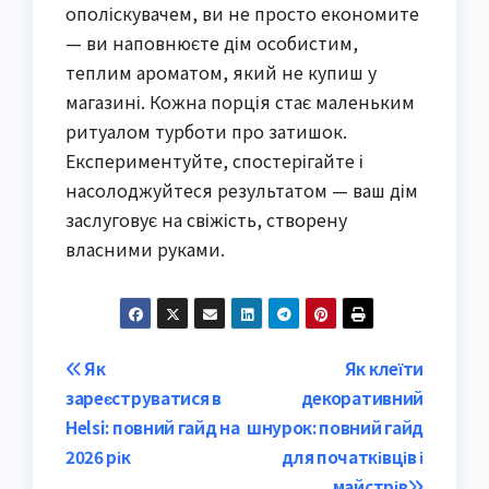
ополіскувачем, ви не просто економите
— ви наповнюєте дім особистим,
теплим ароматом, який не купиш у
магазині. Кожна порція стає маленьким
ритуалом турботи про затишок.
Експериментуйте, спостерігайте і
насолоджуйтеся результатом — ваш дім
заслуговує на свіжість, створену
власними руками.
Post
Як
Як клеїти
зареєструватися в
декоративний
navigation
Helsi: повний гайд на
шнурок: повний гайд
2026 рік
для початківців і
майстрів