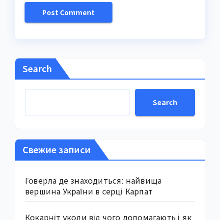
Search
Search
Свежие записи
Говерла де знаходиться: найвища
вершина України в серці Карпат
Кокарніт уколи від чого допомагають і як