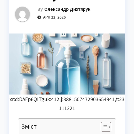
By
Олександр Дихтярук
APR 22, 2026
xr:d:DAFp6QITguk:412,j:8881507472903654941,t:23
111221
Зміст