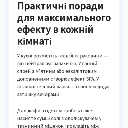
Практичні поради
для максимального
ефекту в кожній
кімнаті
У кухні розмістіть гель біля раковини —
він нейтралізує запахи їжі. У ванній
спрей з м’ятним або евкаліптовим
доповненням створює ефект SPA. У
вітальні гелевий варіант з ванілью додає
затишку вечорами.
Для шафи з одягом зробіть саше:
насипте суміш солі з ополіскувачем у
тканинний мішечок і покладіть між