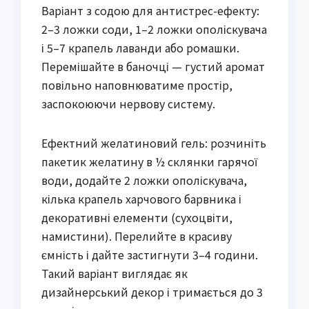
Варіант з содою для антистрес-ефекту:
2–3 ложки соди, 1–2 ложки ополіскувача
і 5–7 крапель лаванди або ромашки.
Перемішайте в баночці — густий аромат
повільно наповнюватиме простір,
заспокоюючи нервову систему.
Ефектний желатиновий гель: розчиніть
пакетик желатину в ½ склянки гарячої
води, додайте 2 ложки ополіскувача,
кілька крапель харчового барвника і
декоративні елементи (сухоцвіти,
намистини). Перелийте в красиву
ємність і дайте застигнути 3–4 години.
Такий варіант виглядає як
дизайнерський декор і тримається до 3