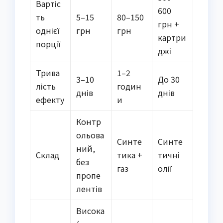
Вартіс
600
ть
5–15
80–150
грн +
однієї
грн
грн
картри
порції
джі
Трива
1–2
3–10
До 30
лість
годин
днів
днів
ефекту
и
Контр
ольова
Синте
Синте
ний,
Склад
тика +
тичні
без
газ
олії
пропе
лентів
Висока