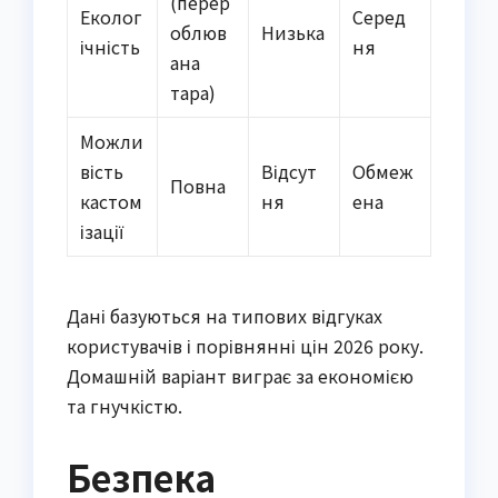
(перер
Еколог
Серед
облюв
Низька
ічність
ня
ана
тара)
Можли
вість
Відсут
Обмеж
Повна
кастом
ня
ена
ізації
Дані базуються на типових відгуках
користувачів і порівнянні цін 2026 року.
Домашній варіант виграє за економією
та гнучкістю.
Безпека