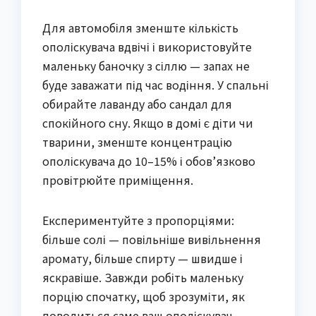
Для автомобіля зменште кількість
ополіскувача вдвічі і використовуйте
маленьку баночку з сіллю — запах не
буде заважати під час водіння. У спальні
обирайте лаванду або сандал для
спокійного сну. Якщо в домі є діти чи
тварини, зменште концентрацію
ополіскувача до 10–15% і обов’язково
провітрюйте приміщення.
Експериментуйте з пропорціями:
більше солі — повільніше вивільнення
аромату, більше спирту — швидше і
яскравіше. Завжди робіть маленьку
порцію спочатку, щоб зрозуміти, як
поводиться саме ваш ополіскувач.