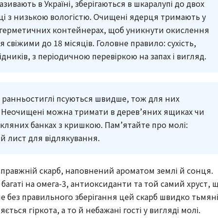
 називають в Україні, зберігаються в шкаралупі до двох
ці з низькою вологістю. Очищені ядерця тримають у
 герметичних контейнерах, щоб уникнути окислення
 свіжими до 18 місяців. Головне правило: сухість,
кідників, з періодичною перевіркою на запах і вигляд.
ту: ранньостиглі псуються швидше, тож для них
. Неочищені можна тримати в дерев’яних ящиках чи
скляних банках з кришкою. Пам’ятайте про молі:
й лист для відлякування.
 справжній скарб, наповнений ароматом землі й сонця.
 багаті на омега-3, антиоксиданти та той самий хруст, 
е без правильного зберігання цей скарб швидко тьмяні
ється гіркота, а то й небажані гості у вигляді молі.