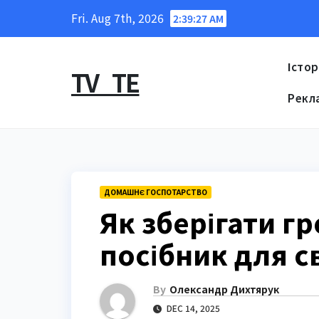
Skip
Fri. Aug 7th, 2026
2:39:28 AM
to
content
Істор
TV_TE
Рекл
ДОМАШНЄ ГОСПОТАРСТВО
Як зберігати гр
посібник для св
By
Олександр Дихтярук
DEC 14, 2025