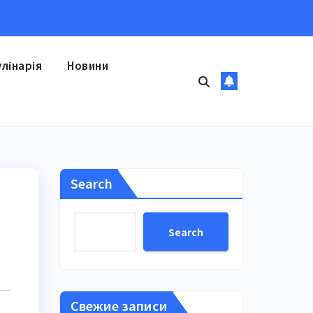
улінарія
Новини
Search
Search
Свежие записи