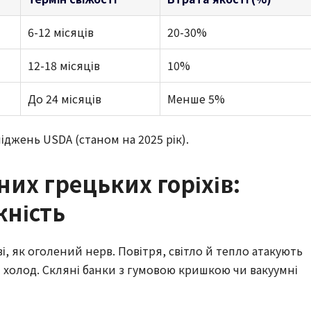
6-12 місяців
20-30%
12-18 місяців
10%
До 24 місяців
Менше 5%
ліджень USDA (станом на 2025 рік).
их грецьких горіхів:
жність
і, як оголений нерв. Повітря, світло й тепло атакують
й холод. Скляні банки з гумовою кришкою чи вакуумні