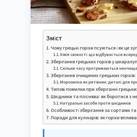
Зміст
Чому грецькі горіхи псуються і як це з
Хімія свіжості: що відбувається всеред
Зберігання грецьких горіхів у шкаралу
Скільки часу протримаються неочищен
Зберігання очищених грецьких горіхів:
Морозилка як рятівник: деталі для п
Типові помилки при зберіганні грецьких
Шкідники та пліснява: як боротися з 
Натуральні засоби проти шкідників
Особливості зберігання за сортами т
Поради для кулінарів: як горіхи вплив