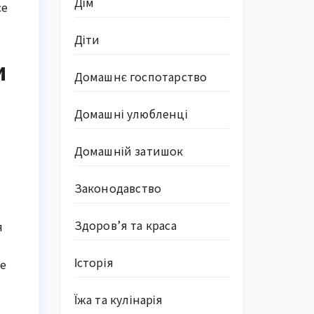
Дім
се
Діти
и
Домашнє госпотарство
Домашні улюбленці
Домашній затишок
Законодавство
Здоров’я та краса
я
Історія
не
Їжа та кулінарія