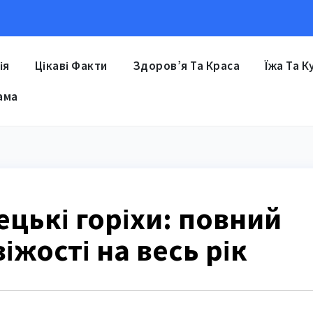
ія
Цікаві Факти
Здоров’я Та Краса
Їжа Та К
ама
ецькі горіхи: повний
іжості на весь рік