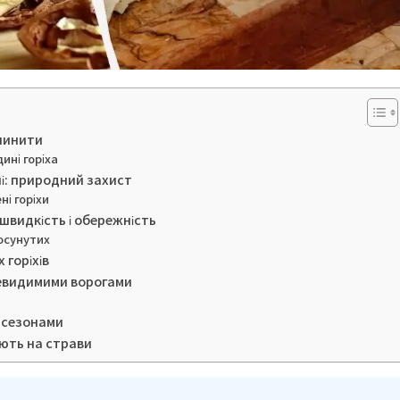
упинити
ині горіха
пі: природний захист
і горіхи
 швидкість і обережність
росунутих
 горіхів
невидимими ворогами
а сезонами
ають на страви