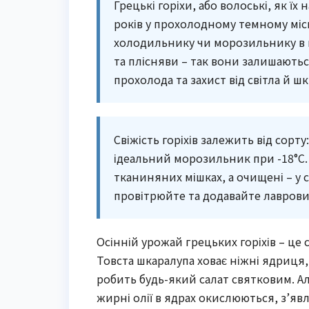
Грецькі горіхи, або волоські, як їх
років у прохолодному темному міс
холодильнику чи морозильнику в
та плісняви – так вони залишаються
прохолода та захист від світла й ш
Свіжість горіхів залежить від сор
ідеальний морозильник при -18°C
тканиняних мішках, а очищені – у 
провітрюйте та додавайте лаврови
Осінній урожай грецьких горіхів – це
Товста шкаралупа ховає ніжні ядриця,
робить будь-який салат святковим. Ал
жирні олії в ядрах окислюються, з’явля