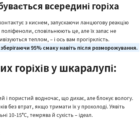
дбувається всередині горіха
контактує з киснем, запускаючи ланцюгову реакцію
 поліфеноли, сповільнюють це, але їх запас не
візуються теплом, – і ось вам прогірклість.
зберігаючи 95% смаку навіть після розморожування.
х горіхів у шкаралупі:
ий і пористий водночас, що дихає, але блокує вологу.
в без втрат, якщо тримати їх у прохолоді. Уявіть
ні 10-15°C, темрява й сухість – ідеал.
: