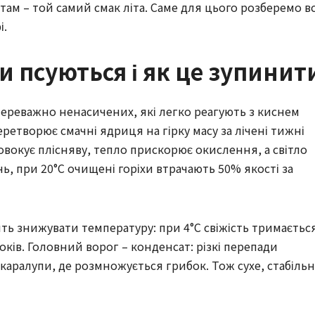
а там – той самий смак літа. Саме для цього розберемо в
і.
и псуються і як це зупинит
 переважно ненасичених, які легко реагують з киснем
еретворює смачні ядриця на гірку масу за лічені тижні
овокує плісняву, тепло прискорює окислення, а світло
нь, при 20°C очищені горіхи втрачають 50% якості за
дять знижувати температуру: при 4°C свіжість тримаєтьс
років. Головний ворог – конденсат: різкі перепади
каралупи, де розмножується грибок. Тож сухе, стабіль