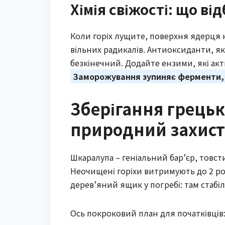
Хімія свіжості: що ві
Коли горіх лущите, поверхня ядерця 
вільних радикалів. Антиоксиданти, як
безкінечний. Додайте ензими, які акти
Заморожування зупиняє ферменти, 
Зберігання грецьки
природний захист
Шкаралупа – геніальний бар’єр, товст
Неочищені горіхи витримують до 2 рокі
дерев’яний ящик у погребі: там стабіль
Ось покроковий план для початківців