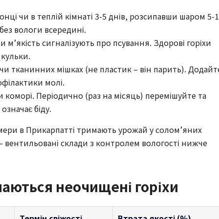
сонці чи в теплій кімнаті 3-5 днів, розсипавши шаром 5-
 без вологи всередині.
и м’якість сигналізують про псування. Здорові горіхи
 кульки.
 чи тканинних мішках (не пластик – він парить). Додайт
офілактики молі.
чи коморі. Періодично (раз на місяць) перемішуйте та
означає біду.
мери в Прикарпатті тримають урожай у солом’яних
 – вентильовані склади з контролем вологості нижче
маються неочищені горіхи
Термін свіжості
Втрата якості (%)