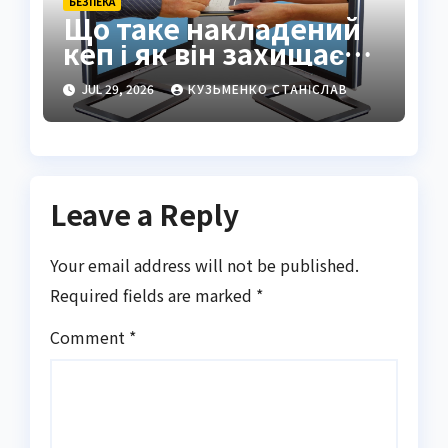
БЕЗПЕКА
Що таке накладений
кеп і як він захищає
ваші документи
JUL 29, 2026
КУЗЬМЕНКО СТАНІСЛАВ
Leave a Reply
Your email address will not be published.
Required fields are marked
*
Comment
*