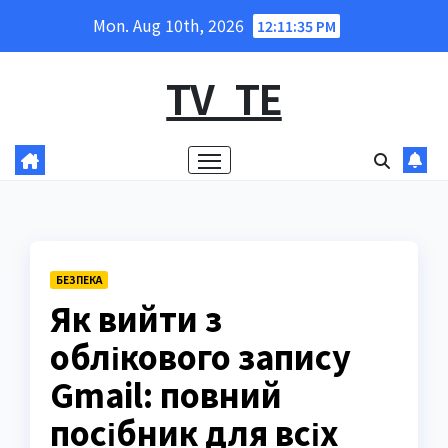
Skip
Mon. Aug 10th, 2026
12:11:36 PM
to
content
TV_TE
БЕЗПЕКА
Як вийти з
облікового запису
Gmail: повний
посібник для всіх