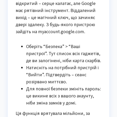
відкритий – серце калатає, але Google
має рятівний інструмент. Віддалений
вихід – це магічний ключ, що зачиняє
двері здалеку. З будь-якого пристрою
зайдіть на myaccount.google.com.
Оберіть “Безпека” > “Ваші
пристрої”. Тут список всіх гаджетів,
де ви залогінені, ніби карта скарбів.
Натисніть на потрібний пристрій і
“Вийти”. Підтвердіть – сеанс
розірвано миттєво.
Для повної безпеки змініть пароль:
це викине всіх з вашого акаунту,
ніби зміна замків у домі.
Ця функція врятувала мільйони, за