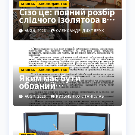
БЕЗПЕКА
ЗАКОНОДАВСТВО
Сізо це: повний розбір
слідчого ізолятора в
Україні
AUG 9, 2026
ОЛЕКСАНДР ДИХТЯРУК
БЕЗПЕКА
ЗАКОНОДАВСТВО
Яким має бути
обраний
поліцейський захід:
AUG 7, 2026
КУЗЬМЕНКО СТАНІСЛАВ
ключові вимоги
закону