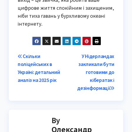
цифрове життя спокійним і захищеним,
ніби тиха гавань у бурхливому океані
інтернету.
Post
Скільки
У Нідерландах
поліцейських в
закликали бути
navigation
Україні: детальний
готовими до
аналіз на 2025 рік
кібератак і
дезінформації
By
Олександр