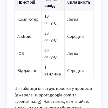
Пристрій
Складність
вихід
10
Комп’ютер
Легка
секунд
30
Android
Середня
секунд
20
iOS
Легка
секунд
1
Віддалено
Середня
хвилина
Ця таблиця ілюструє простоту процесів
(джерела: support.google.com та
cybercalm.org). Наостанок, пам’ятайте:
вихід – це звичка, яка робить ваше