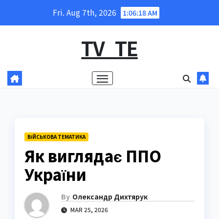
Skip
Fri. Aug 7th, 2026
1:06:19 AM
to
content
TV_TE
ВІЙСЬКОВА ТЕМАТИКА
Як виглядає ППО
України
By
Олександр Дихтярук
MAR 25, 2026