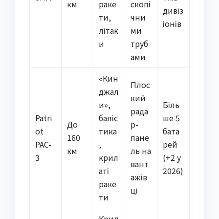
км
раке
скопі
дивіз
ти,
чни
іонів
літак
ми
и
труб
ами
«Кин
Плос
джал
кий
и»,
Біль
рада
Patri
баліс
ше 5
До
р-
ot
тика
бата
160
пане
PAC-
,
рей
км
ль на
3
крил
(+2 у
вант
аті
2026)
ажів
раке
ці
ти
Крил