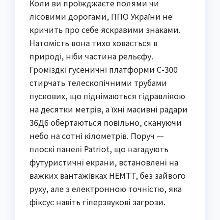
Коли ви проїжджаєте полями чи
лісовими дорогами, ППО України не
кричить про себе яскравими знаками.
Натомість вона тихо ховається в
природі, ніби частина рельєфу.
Громіздкі гусеничні платформи С-300
стирчать телескопічними трубами
пускових, що піднімаються гідравлікою
на десятки метрів, а їхні масивні радари
36Д6 обертаються повільно, скануючи
небо на сотні кілометрів. Поруч —
плоскі панелі Patriot, що нагадують
футуристичні екрани, встановлені на
важких вантажівках HEMTT, без зайвого
руху, але з електронною точністю, яка
фіксує навіть гіперзвукові загрози.