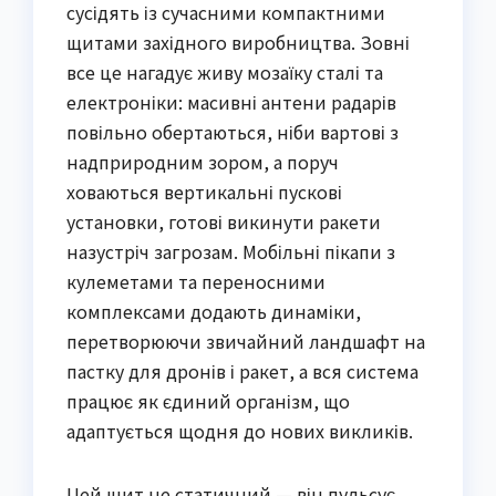
сусідять із сучасними компактними
щитами західного виробництва. Зовні
все це нагадує живу мозаїку сталі та
електроніки: масивні антени радарів
повільно обертаються, ніби вартові з
надприродним зором, а поруч
ховаються вертикальні пускові
установки, готові викинути ракети
назустріч загрозам. Мобільні пікапи з
кулеметами та переносними
комплексами додають динаміки,
перетворюючи звичайний ландшафт на
пастку для дронів і ракет, а вся система
працює як єдиний організм, що
адаптується щодня до нових викликів.
Цей щит не статичний — він пульсує