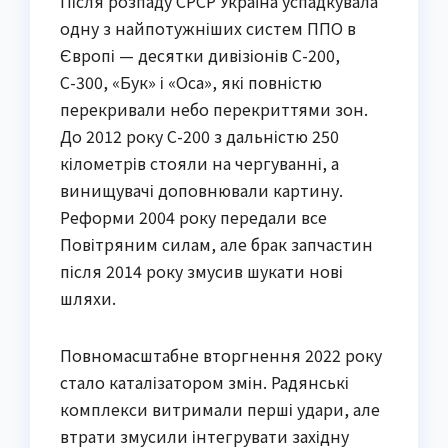
Після розпаду СРСР Україна успадкувала
одну з найпотужніших систем ППО в
Європі — десятки дивізіонів С-200,
С-300, «Бук» і «Оса», які повністю
перекривали небо перекриттями зон.
До 2012 року С-200 з дальністю 250
кілометрів стояли на чергуванні, а
винищувачі доповнювали картину.
Реформи 2004 року передали все
Повітряним силам, але брак запчастин
після 2014 року змусив шукати нові
шляхи.
Повномасштабне вторгнення 2022 року
стало каталізатором змін. Радянські
комплекси витримали перші удари, але
втрати змусили інтегрувати західну