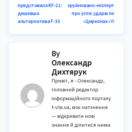
представила KF-21:
зруйновано: експерт
navigation
дешевша
про успіх ударів по
альтернатива F-35
«Цирконах»
By
Олександр
Дихтярук
Привіт, я - Олександр,
головний редактор
інформаційного порталу
t-v.te.ua, моє натхнення
— відкривати нові
знання й ділитися ними