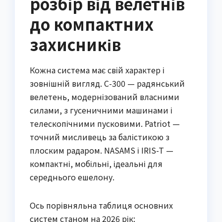
розбір від велетнів
до компактних
захисників
Кожна система має свій характер і
зовнішній вигляд. С-300 — радянський
велетень, модернізований власними
силами, з гусеничними машинами і
телескопічними пусковими. Patriot —
точний мисливець за балістикою з
плоским радаром. NASAMS і IRIS-T —
компактні, мобільні, ідеальні для
середнього ешелону.
Ось порівняльна таблиця основних
систем станом на 2026 рік: