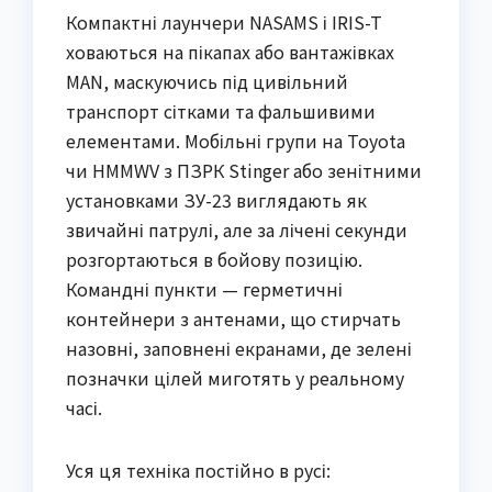
Компактні лаунчери NASAMS і IRIS-T
ховаються на пікапах або вантажівках
MAN, маскуючись під цивільний
транспорт сітками та фальшивими
елементами. Мобільні групи на Toyota
чи HMMWV з ПЗРК Stinger або зенітними
установками ЗУ-23 виглядають як
звичайні патрулі, але за лічені секунди
розгортаються в бойову позицію.
Командні пункти — герметичні
контейнери з антенами, що стирчать
назовні, заповнені екранами, де зелені
позначки цілей миготять у реальному
часі.
Уся ця техніка постійно в русі: