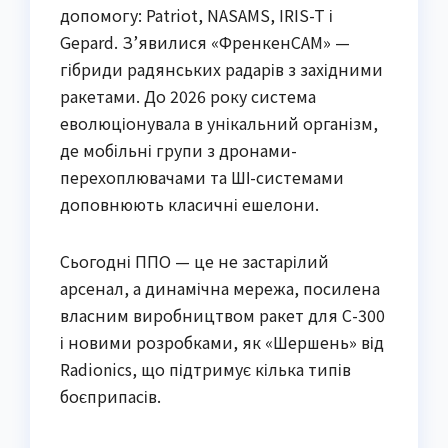
допомогу: Patriot, NASAMS, IRIS-T і
Gepard. З’явилися «ФренкенСАМ» —
гібриди радянських радарів з західними
ракетами. До 2026 року система
еволюціонувала в унікальний організм,
де мобільні групи з дронами-
перехоплювачами та ШІ-системами
доповнюють класичні ешелони.
Сьогодні ППО — це не застарілий
арсенал, а динамічна мережа, посилена
власним виробництвом ракет для С-300
і новими розробками, як «Шершень» від
Radionics, що підтримує кілька типів
боєприпасів.