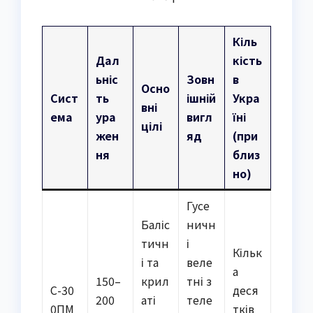
Кіль
Дал
кість
ьніс
Зовн
в
Осно
Сист
ть
ішній
Укра
вні
ема
ура
вигл
їні
цілі
жен
яд
(при
ня
близ
но)
Гусе
Баліс
ничн
тичн
і
Кільк
і та
веле
а
150–
крил
тні з
С-30
деся
200
аті
теле
0ПМ
тків