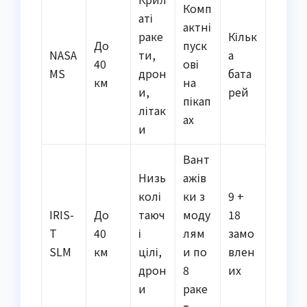
Комп
аті
актні
раке
Кільк
До
пуск
NASA
ти,
а
40
ові
MS
дрон
бата
км
на
и,
рей
пікап
літак
ах
и
Вант
Низь
ажів
колі
ки з
9 +
IRIS-
До
таюч
моду
18
T
40
і
лям
замо
SLM
км
цілі,
и по
влен
дрон
8
их
и
раке
т