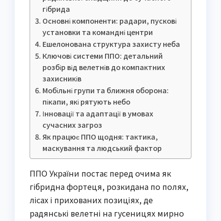
гібрида
Основні компоненти: радари, пускові
установки та командні центри
Ешелонована структура захисту неба
Ключові системи ППО: детальний
розбір від велетнів до компактних
захисників
Мобільні групи та ближня оборона:
пікапи, які рятують небо
Інновації та адаптації в умовах
сучасних загроз
Як працює ППО щодня: тактика,
маскування та людський фактор
ППО України постає перед очима як
гібридна фортеця, розкидана по полях,
лісах і прихованих позиціях, де
радянські велетні на гусеницях мирно