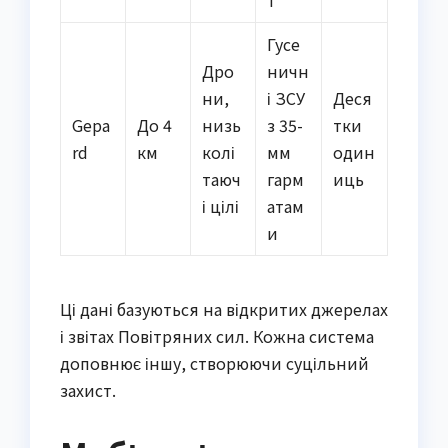
Гусе
Дро
ничн
ни,
і ЗСУ
Деся
Gepa
До 4
низь
з 35-
тки
rd
км
колі
мм
один
таюч
гарм
иць
і цілі
атам
и
Ці дані базуються на відкритих джерелах
і звітах Повітряних сил. Кожна система
доповнює іншу, створюючи суцільний
захист.