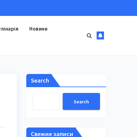
улінарія
Новини
Search
Search
Свежие записи