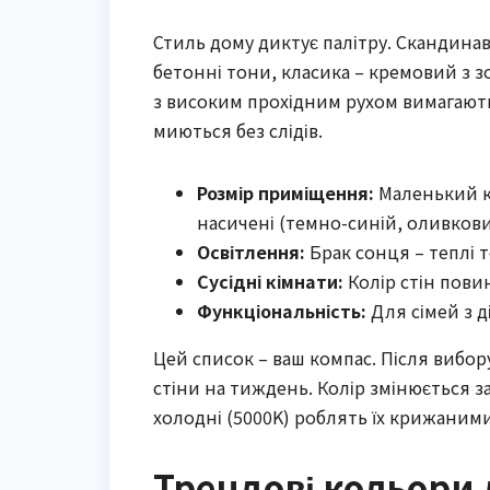
Стиль дому диктує палітру. Скандинавс
бетонні тони, класика – кремовий з 
з високим прохідним рухом вимагають 
миються без слідів.
Розмір приміщення:
Маленький ко
насичені (темно-синій, оливкови
Освітлення:
Брак сонця – теплі т
Сусідні кімнати:
Колір стін пови
Функціональність:
Для сімей з д
Цей список – ваш компас. Після вибору
стіни на тиждень. Колір змінюється з
холодні (5000K) роблять їх крижаними
Трендові кольори 