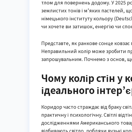
тлом для повернень додому. У 2025 р
землистих тонів і м’яких пастелей, щ
німецького інституту кольору (Deutsch
чи хочете ви затишок, енергію чи спо
Представте, як ранкове сонце ковзає
Неправильний колір може зробити про
запрошувальним. Почнемо з основ, щ
Чому колір стін у 
ідеального інтер’
Коридор часто страждає від браку світ
практичну і психологічну. Світлі відт
дослідженнями Американського товари
відбивають світло, роблячи вузькі к