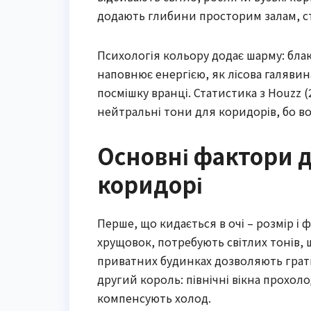
додають глибини просторим залам, с
Психологія кольору додає шарму: бла
наповнює енергією, як лісова галявина
посмішку вранці. Статистика з Houzz 
нейтральні тони для коридорів, бо в
Основні фактори д
коридорі
Перше, що кидається в очі – розмір і 
хрущовок, потребують світлих тонів,
приватних будинках дозволяють грати
другий король: північні вікна прохол
компенсують холод.