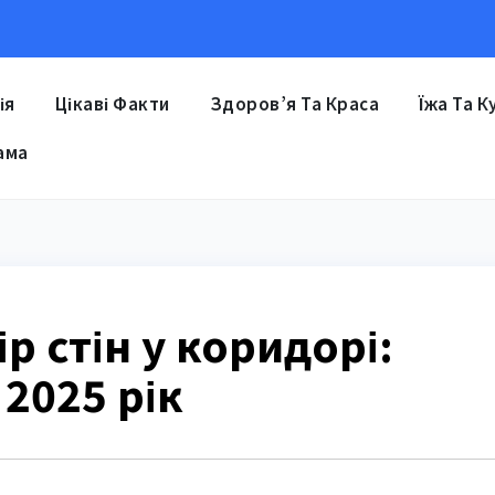
ія
Цікаві Факти
Здоров’я Та Краса
Їжа Та К
ама
р стін у коридорі:
 2025 рік