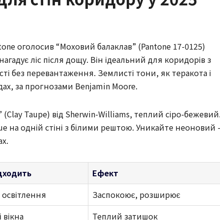
antone оголосив “Моховий балаклав” (Pantone 17-0125)
агадує ліс після дощу. Він ідеальний для коридорів з
ті без перевантаження. Землисті тони, як теракота і
ах, за прогнозами Benjamin Moore.
 (Clay Taupe) від Sherwin-Williams, теплий сіро-бежевий
ue на одній стіні з білими рештою. Уникайте неоновий 
х.
дходить
Ефект
 освітлення
Заспокоює, розширює
 вікна
Теплий затишок