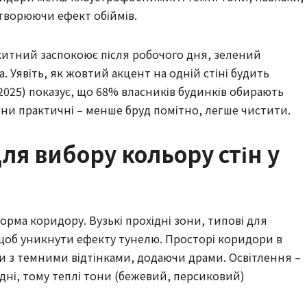
творюючи ефект обіймів.
китний заспокоює після робочого дня, зелений
. Уявіть, як жовтий акцент на одній стіні будить
(2025) показує, що 68% власників будинків обирають
они практичні – менше бруд помітно, легше чистити.
ля вибору кольору стін у
форма коридору. Вузькі прохідні зони, типові для
 щоб уникнути ефекту тунелю. Просторі коридори в
 з темними відтінками, додаючи драми. Освітлення –
одні, тому теплі тони (бежевий, персиковий)