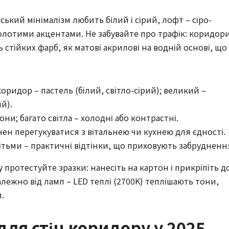
ький мінімалізм любить білий і сірий, лофт – сіро-
золотими акцентами. Не забувайте про трафік: коридор
стійких фарб, як матові акрилові на водній основі, що
ридор – пастель (білий, світло-сірий); великий –
й).
они; багато світла – холодні або контрастні.
нен перегукуватися з вітальнею чи кухнею для єдності.
ітьми – практичні відтінки, що приховують забрудненн
 протестуйте зразки: нанесіть на картон і прикріпіть д
алежно від ламп – LED теплі (2700K) теплішають тони,
.
для стін коридору у 2025