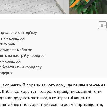
о ідеального інтер’єру
тін у коридорі
2025 році
дверима та меблями
ають на настрій у коридорі
н у коридорі
рбувати стіни коридору
 модерну
а, а справжній портик вашого дому, де перше враження
х. Вибір кольору тут грає роль провідника: світлі тони
ідтінки додають затишку, а контрастні акценти
альний відтінок, орієнтуйтеся на розмір приміщення,