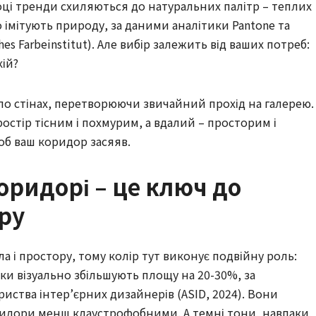
оці тренди схиляються до натуральних палітр – теплих
о імітують природу, за даними аналітики Pantone та
es Farbeinstitut). Але вибір залежить від ваших потреб:
кій?
 по стінах, перетворюючи звичайний прохід на галерею.
стір тісним і похмурим, а вдалий – просторим і
об ваш коридор засяяв.
коридорі – це ключ до
єру
ла і простору, тому колір тут виконує подвійну роль:
інки візуально збільшують площу на 20-30%, за
ства інтер’єрних дизайнерів (ASID, 2024). Вони
оридори менш клаустрофобними. А темні тони, навпаки,