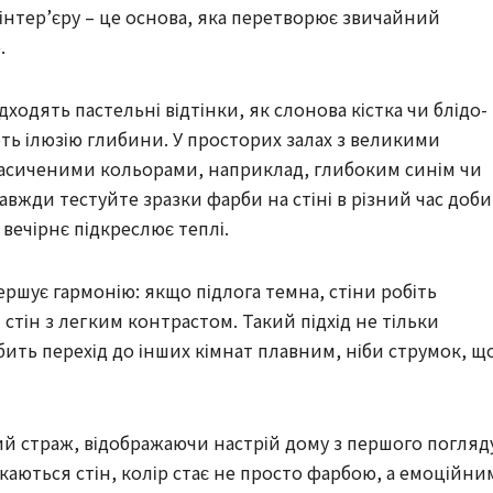
інтер’єру – це основа, яка перетворює звичайний
.
ходять пастельні відтінки, як слонова кістка чи блідо-
ють ілюзію глибини. У просторих залах з великими
асиченими кольорами, наприклад, глибоким синім чи
авжди тестуйте зразки фарби на стіні в різний час доби
вечірнє підкреслює теплі.
ршує гармонію: якщо підлога темна, стіни робіть
н стін з легким контрастом. Такий підхід не тільки
бить перехід до інших кімнат плавним, ніби струмок, щ
ий страж, відображаючи настрій дому з першого погляд
ркаються стін, колір стає не просто фарбою, а емоційни