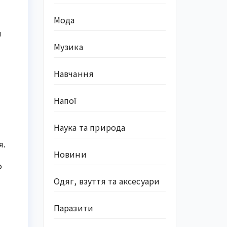
Мода
и
Музика
Навчання
Напої
Наука та природа
я.
Новини
о
Одяг, взуття та аксесуари
Паразити