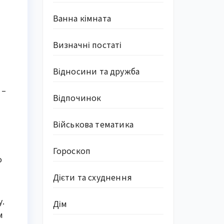
Ванна кімната
Визначні постаті
Відносини та дружба
 –
Відпочинок
Військова тематика
Гороскоп
о
Дієти та схуднення
у.
Дім
м