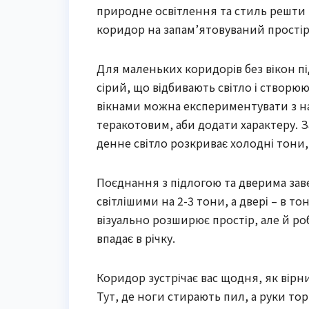
природне освітлення та стиль решти 
коридор на запам’ятовуваний простір
Для маленьких коридорів без вікон під
сірий, що відбивають світло і створю
вікнами можна експериментувати з н
теракотовим, аби додати характеру. З
денне світло розкриває холодні тони, 
Поєднання з підлогою та дверима заве
світлішими на 2-3 тони, а двері – в то
візуально розширює простір, але й ро
впадає в річку.
Коридор зустрічає вас щодня, як вірн
Тут, де ноги стирають пил, а руки то