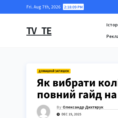
Skip
Fri. Aug 7th, 2026
2:18:10 PM
to
content
Істор
TV_TE
Рекл
ДОМАШНІЙ ЗАТИШОК
Як вибрати колі
повний гайд на
By
Олександр Дихтярук
DEC 19, 2025