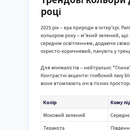
році
2025 рік – ера природи в інтер’єрі. P
кольором року – м’який зелений, що н
середнім освітленням, додаючи свіжос
охристо-коричневий, панують у тренд
Для мінімалістів – нейтральні: “Глина”
Контрастні акценти: глибокий navy bl
вони втомлюють очі в тісних простора
Колір
Кому пі
Моховий зелений
Середнє
Теракота
Південні