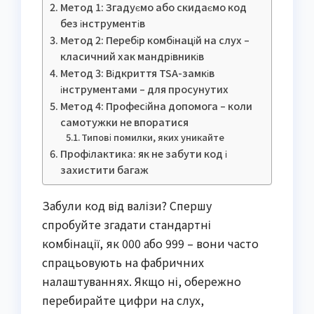
Метод 1: Згадуємо або скидаємо код
без інструментів
Метод 2: Перебір комбінацій на слух –
класичний хак мандрівників
Метод 3: Відкриття TSA-замків
інструментами – для просунутих
Метод 4: Професійна допомога – коли
самотужки не впоратися
Типові помилки, яких уникайте
Профілактика: як не забути код і
захистити багаж
Забули код від валізи? Спершу
спробуйте згадати стандартні
комбінації, як 000 або 999 – вони часто
спрацьовують на фабричних
налаштуваннях. Якщо ні, обережно
перебирайте цифри на слух,