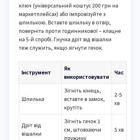
ключ (універсальний коштує 200 грн на
маркетплейсах) або імпровізуйте з
шпилькою. Вставте шпильку в отвір,
поверніть проти годинникової – клацне
на 5-й спробі. Гнучка дріт від вішалки
теж служить, якщо зігнути гачок.
Як
Інструмент
Час
використовувати
Зігніть кінець,
2-5
Шпилька
вставте в замок,
хв
крутіть
Зігніть гачок 1
Дріт від
см, штовхаючи
5 хв
вішалки
пружину