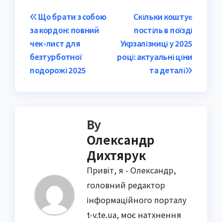
Post
Що брати з собою
Скільки коштує
за кордон: повний
постіль в поїзді
navigation
чек-лист для
Укрзалізниці у 2025
безтурботної
році: актуальні ціни
подорожі 2025
та деталі
By
Олександр
Дихтярук
Привіт, я - Олександр,
головний редактор
інформаційного порталу
t-v.te.ua, моє натхнення