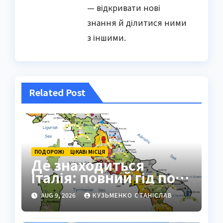
— відкривати нові
знання й ділитися ними
з іншими.
Related Post
ПОДОРОЖІ
ЦІКАВІ МІСЦЯ
Де знаходиться
Італія: повний гід по
географії країни
AUG 9, 2026
КУЗЬМЕНКО СТАНІСЛАВ