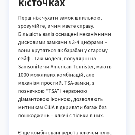
кісточках
Перш ніж чухати замок шпилькою,
зрозумійте, з чим маєте справу.
Більшість валіз оснащені механічними
дисковими замками з 3-4 цифрами –
вони крутяться як барабан у старому
сейфі. Такі моделі, популярні на
Samsonite чи American Tourister, мають
1000 можливих комбінацій, але
механізм простий. TSA-замки, з
позначкою “TSA” і червоною
діамантовою іконкою, дозволяють
митникам США відкривати багаж без
пошкоджень – ключі є тільки в них.
Є ще комбіновані версії з ключем плюс