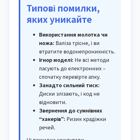
Типові помилки,
яких уникайте
Використання молотка чи
ножа:
Валізa трісне, і ви
втратите водонепроникність.
Ігнор моделі:
Не всі методи
пасують до електронних –
спочатку перевірте апку.
Занадто сильний тиск:
Диски злізають, і код не
відновити.
Звернення до сумнівних
“хакерів”:
Ризик крадіжки
речей.
Ці помилки коштували