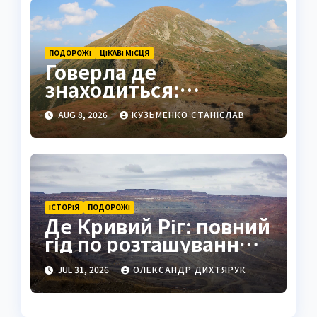
ПОДОРОЖІ
ЦІКАВІ МІСЦЯ
Говерла де
знаходиться:
найвища вершина
AUG 8, 2026
КУЗЬМЕНКО СТАНІСЛАВ
України в серці
Карпат
ІСТОРІЯ
ПОДОРОЖІ
Де Кривий Ріг: повний
гід по розташуванню,
історії та життю міста
JUL 31, 2026
ОЛЕКСАНДР ДИХТЯРУК