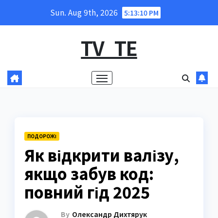
Skip
Sun. Aug 9th, 2026
5:13:11 PM
to
content
TV_TE
ПОДОРОЖІ
Як відкрити валізу,
якщо забув код:
повний гід 2025
By
Олександр Дихтярук