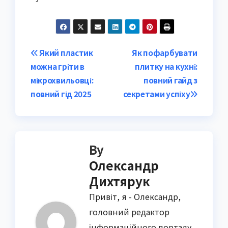
Post
Який пластик
Як пофарбувати
можна гріти в
плитку на кухні:
navigation
мікрохвильовці:
повний гайд з
повний гід 2025
секретами успіху
By
Олександр
Дихтярук
Привіт, я - Олександр,
головний редактор
інформаційного порталу