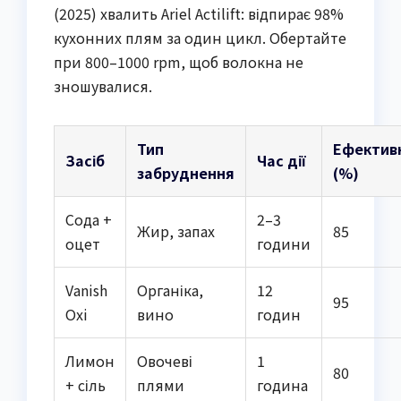
(2025) хвалить Ariel Actilift: відпирає 98%
кухонних плям за один цикл. Обертайте
при 800–1000 rpm, щоб волокна не
зношувалися.
Тип
Ефективн
Засіб
Час дії
забруднення
(%)
Сода +
2–3
Жир, запах
85
оцет
години
Vanish
Органіка,
12
95
Oxi
вино
годин
Лимон
Овочеві
1
80
+ сіль
плями
година