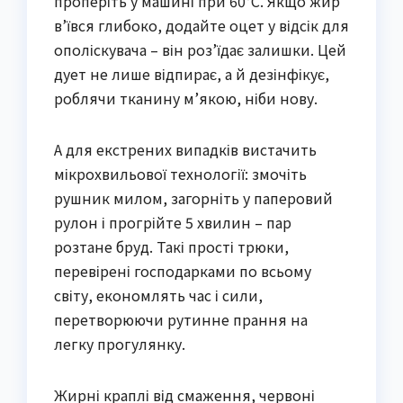
проперіть у машині при 60°C. Якщо жир
в’ївся глибоко, додайте оцет у відсік для
ополіскувача – він роз’їдає залишки. Цей
дует не лише відпирає, а й дезінфікує,
роблячи тканину м’якою, ніби нову.
А для екстрених випадків вистачить
мікрохвильової технології: змочіть
рушник милом, загорніть у паперовий
рулон і прогрійте 5 хвилин – пар
розтане бруд. Такі прості трюки,
перевірені господарками по всьому
світу, економлять час і сили,
перетворюючи рутинне прання на
легку прогулянку.
Жирні краплі від смаження, червоні