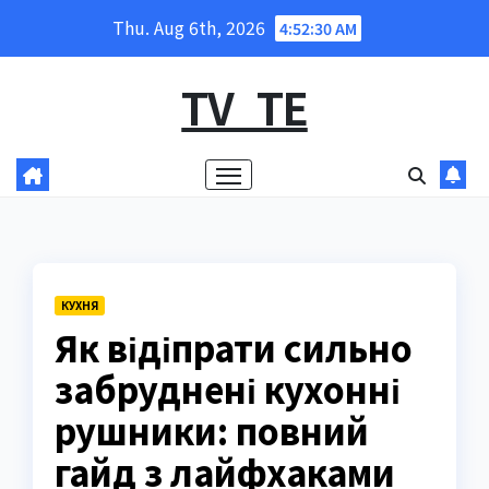
Skip
Thu. Aug 6th, 2026
4:52:31 AM
to
content
TV_TE
КУХНЯ
Як відіпрати сильно
забруднені кухонні
рушники: повний
гайд з лайфхаками