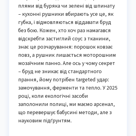
плями від буряка чи зелені від шпинату
– кухонні рушники вбирають усе це, як
губка, і відмовляються віддавати бруд
без бою. Кожен, хто хоч раз намагався
відскребти застиглий соус з тканини,
знає це розчарування: порошок ковзає
повз, а рушник лишається моторошним
мозаїчним панно. Але ось у чому секрет
– бруд не зникає від стандартного
прання, йому потрібен targeted удар:
замочування, ферменти та тепло. У 2025
році, коли екологічні засоби
заполонили полиці, ми маємо арсенал,
що перевершує бабусині методи, але з
науковим підґрунтям.