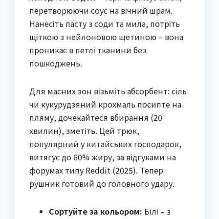
перетворюючи соус на вічний шрам.
Нанесіть пасту з соди та мила, потріть
щіткою з нейлоновою щетиною – вона
проникає в петлі тканини без
пошкоджень.
Для масних зон візьміть абсорбент: сіль
чи кукурудзяний крохмаль посипте на
пляму, дочекайтеся вбирання (20
хвилин), зметіть. Цей трюк,
популярний у китайських господарок,
витягує до 60% жиру, за відгуками на
форумах типу Reddit (2025). Тепер
рушник готовий до головного удару.
Сортуйте за кольором:
Білі – з