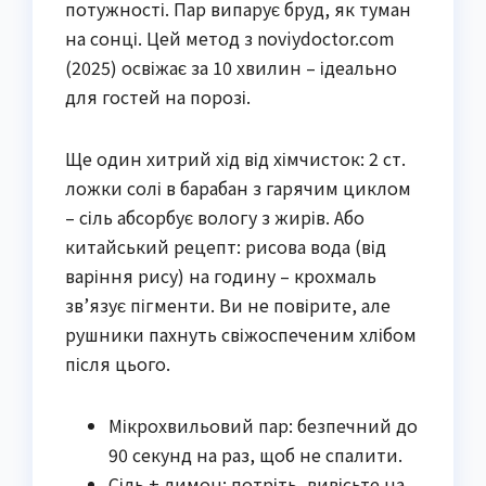
потужності. Пар випарує бруд, як туман
на сонці. Цей метод з noviydoctor.com
(2025) освіжає за 10 хвилин – ідеально
для гостей на порозі.
Ще один хитрий хід від хімчисток: 2 ст.
ложки солі в барабан з гарячим циклом
– сіль абсорбує вологу з жирів. Або
китайський рецепт: рисова вода (від
варіння рису) на годину – крохмаль
зв’язує пігменти. Ви не повірите, але
рушники пахнуть свіжоспеченим хлібом
після цього.
Мікрохвильовий пар: безпечний до
90 секунд на раз, щоб не спалити.
Сіль + лимон: потріть, вивісьте на