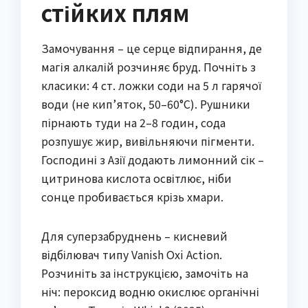
стійких плям
Замочування – це серце відпирання, де
магія алкалій розчиняє бруд. Почніть з
класики: 4 ст. ложки соди на 5 л гарячої
води (не кип’яток, 50–60°C). Рушники
пірнають туди на 2–8 годин, сода
розпушує жир, вивільняючи пігменти.
Господині з Азії додають лимонний сік –
цитринова кислота освітлює, ніби
сонце пробивається крізь хмари.
Для суперзабруднень – кисневий
відбілювач типу Vanish Oxi Action.
Розчиніть за інструкцією, замочіть на
ніч: пероксид водню окислює органічні