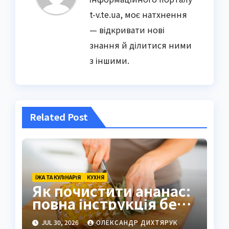
t-v.te.ua, моє натхнення
— відкривати нові
знання й ділитися ними
з іншими.
Related Post
ЇЖА ТА КУЛІНАРІЯ
КУХНЯ
Як почистити ананас:
повна інструкція без
втрат
JUL 30, 2026
ОЛЕКСАНДР ДИХТЯРУК