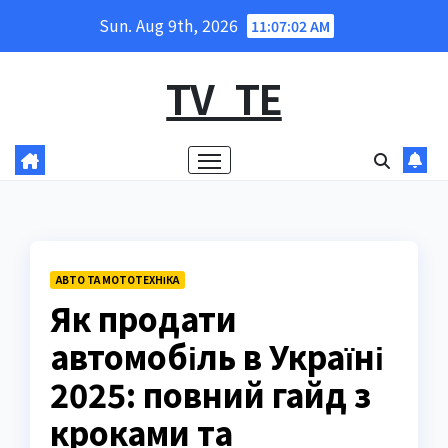
Skip
Sun. Aug 9th, 2026
11:07:03 AM
to
content
TV_TE
АВТО ТА МОТОТЕХНІКА
Як продати
автомобіль в Україні
2025: повний гайд з
кроками та