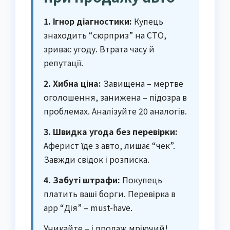
1. Ігнор діагностики:
Купець
знаходить “сюрприз” на СТО,
зриває угоду. Втрата часу й
репутації.
2. Хибна ціна:
Завищена – мертве
оголошення, занижена – підозра в
проблемах. Аналізуйте 20 аналогів.
3. Швидка угода без перевірки:
Аферист їде з авто, лишає “чек”.
Завжди свідок і розписка.
4. Забуті штрафи:
Покупець
платить ваші борги. Перевірка в
app “Дія” – must-have.
Уникайте – і продаж мріючий!