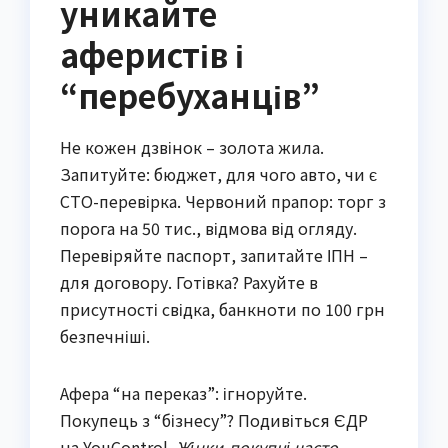
уникайте
аферистів і
“перебуханців”
Не кожен дзвінок – золота жила.
Запитуйте: бюджет, для чого авто, чи є
СТО-перевірка. Червоний прапор: торг з
порога на 50 тис., відмова від огляду.
Перевіряйте паспорт, запитайте ІПН –
для договору. Готівка? Рахуйте в
присутності свідка, банкноти по 100 грн
безпечніші.
Афера “на переказ”: ігноруйте.
Покупець з “бізнесу”? Подивіться ЄДР
на YouControl.
Жінки-покупці часто