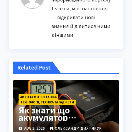
t-v.te.ua, моє натхнення
— відкривати нові
знання й ділитися ними
з іншими.
Related Post
АВТО ТА МОТОТЕХНІКА
ТЕХНОЛОГІЇ, ТЕХНІКА ТА ГАДЖЕТИ
Як знати що
акумулятор
заряджений: повний
AUG 2, 2026
ОЛЕКСАНДР ДИХТЯРУК