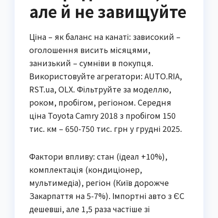
але й не завищуйте
Ціна – як баланс на канаті: зависокий –
оголошення висить місяцями,
занизький – сумніви в покупця.
Використовуйте агрегатори: AUTO.RIA,
RST.ua, OLX. Фільтруйте за моделлю,
роком, пробігом, регіоном. Середня
ціна Toyota Camry 2018 з пробігом 150
тис. км – 650-750 тис. грн у грудні 2025.
Фактори впливу: стан (ідеал +10%),
комплектація (кондиціонер,
мультимедіа), регіон (Київ дорожче
Закарпаття на 5-7%). Імпортні авто з ЄС
дешевші, але 1,5 раза частіше зі