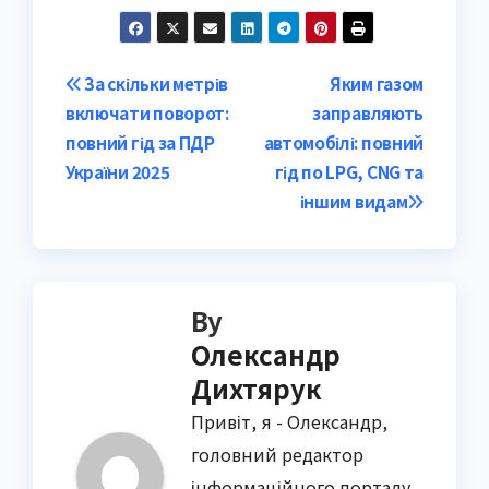
Post
За скільки метрів
Яким газом
включати поворот:
заправляють
navigation
повний гід за ПДР
автомобілі: повний
України 2025
гід по LPG, CNG та
іншим видам
By
Олександр
Дихтярук
Привіт, я - Олександр,
головний редактор
інформаційного порталу