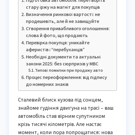
стару іржу на магніт для покупців
Визначення ринкової вартості: не
продешевіть, але й не завищуйте
Створення привабливого оголошення:
слова й фото, що продають
Перевірка покупця: уникайте
аферистів і “перебуханців”
Необхідні документи та актуальні
закони 2025: без сюрпризів у МВС
Типові помилки при продажу авто
Процес переоформлення: від підпису
до номерних знаків
Сталевий блиск кузова під сонцем,
знайоме гудіння двигуна на трасі – ваш
автомобіль став вірним супутником
крізь тисячі кілометрів. Але настає
момент, коли пора попрощатися: нова