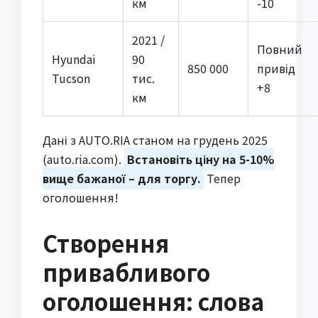
км
-10
2021 /
Повний
Hyundai
90
850 000
привід
Tucson
тис.
+8
км
Дані з AUTO.RIA станом на грудень 2025
(auto.ria.com).
Встановіть ціну на 5-10%
вище бажаної – для торгу.
Тепер
оголошення!
Створення
привабливого
оголошення: слова