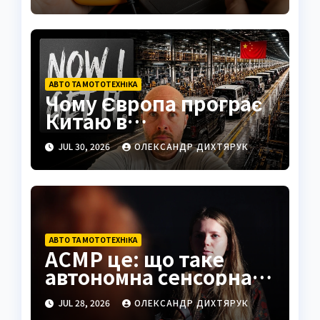
посібник з методами
перевірки
АВТО ТА МОТОТЕХНІКА
Чому Європа програє
Китаю в
електромобілях: візит
JUL 30, 2026
ОЛЕКСАНДР ДИХТЯРУК
на завод BYD
АВТО ТА МОТОТЕХНІКА
АСМР це: що таке
автономна сенсорна
меридіональна
JUL 28, 2026
ОЛЕКСАНДР ДИХТЯРУК
реакція