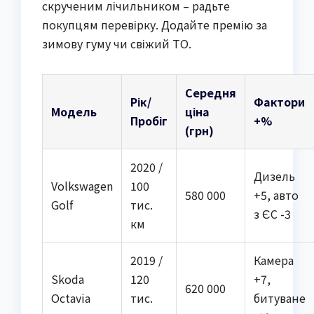
скрученим лічильником – радьте
покупцям перевірку. Додайте премію за
зимову гуму чи свіжий ТО.
Середня
Рік/
Фактори
Модель
ціна
Пробіг
+%
(грн)
2020 /
Дизель
Volkswagen
100
580 000
+5, авто
Golf
тис.
з ЄС -3
км
2019 /
Камера
Skoda
120
+7,
620 000
Octavia
тис.
битуване