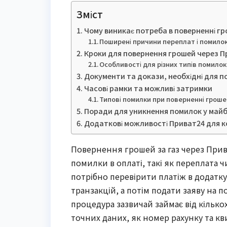
Зміст
Чому виникає потреба в поверненні гр
Поширені причини переплат і помило
Кроки для повернення грошей через Пр
Особливості для різних типів помилок
Документи та докази, необхідні для 
Часові рамки та можливі затримки
Типові помилки при поверненні грош
Поради для уникнення помилок у май
Додаткові можливості Приват24 для 
Повернення грошей за газ через Прив
помилки в оплаті, такі як переплата 
потрібно перевірити платіж в додатк
транзакцій, а потім подати заяву на 
процедура зазвичай займає від кількох
точних даних, як номер рахунку та кви