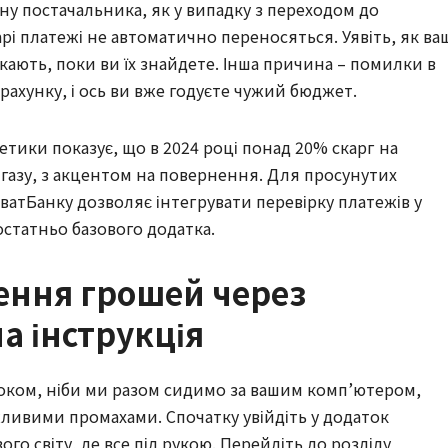
ну постачальника, як у випадку з переходом до
рі платежі не автоматично переносяться. Уявіть, як ва
чекають, поки ви їх знайдете. Інша причина – помилки в
рахунку, і ось ви вже годуєте чужий бюджет.
етики показує, що в 2024 році понад 20% скарг на
 газу, з акцентом на повернення. Для просунутих
иватБанку дозволяє інтегрувати перевірку платежів у
остатньо базового додатка.
ення грошей через
а інструкція
оком, ніби ми разом сидимо за вашим комп’ютером,
ливими промахами. Спочатку увійдіть у додаток
го світу, де все під рукою. Перейдіть до розділу