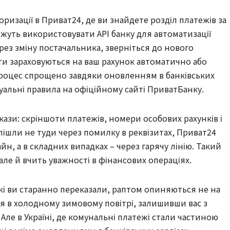
ризації в Приват24, де ви знайдете розділ платежів за
ожуть використовувати API банку для автоматизації
рез зміну постачальника, зверніться до нового
ти зараховуються на ваш рахунок автоматично або
 процес спрощено завдяки оновленням в банківських
уальні правила на офіційному сайті ПриватБанку.
ази: скріншоти платежів, номери особових рахунків і
пішли не туди через помилку в реквізитах, Приват24
н, а в складних випадках – через гарячу лінію. Такий
 але й вчить уважності в фінансових операціях.
 які ви старанно переказали, раптом опиняються не на
ся в холодному зимовому повітрі, залишивши вас з
Але в Україні, де комунальні платежі стали частиною