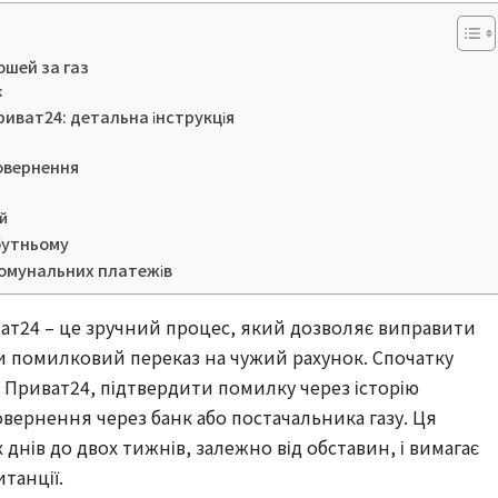
ошей за газ
к
иват24: детальна інструкція
повернення
ей
бутньому
комунальних платежів
ат24 – це зручний процес, який дозволяє виправити
чи помилковий переказ на чужий рахунок. Спочатку
у Приват24, підтвердити помилку через історію
повернення через банк або постачальника газу. Ця
 днів до двох тижнів, залежно від обставин, і вимагає
танції.