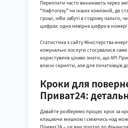
Переплати часто виникають через змі
“Нафтогазу” чи інших компаній, де ста
гроші, ніби забуті в старому пальто, 
цифрах: одна невірна цифра в номері 
Статистика з сайту Міністерства енерг
комунальні послуги стосувалися саме
користувачів цікаво знати, що API Пр
власні скрипти, але для початківців д
Кроки для поверн
Приват24: детальн
Давайте розберемо процес крок за кр
клацаючи мишкою і сміючись над мож
Приват24 – це ваш портал до фінансово