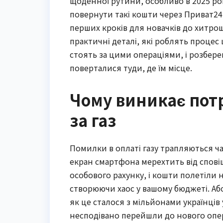
щоденної рутини, особливо в 2025 роц
повернути такі кошти через Приват24 
перших кроків для новачків до хитрощ
практичні деталі, які роблять процес
стоять за цими операціями, і розбере
поверталися туди, де їм місце.
Чому виникає пот
за газ
Помилки в оплаті газу трапляються ча
екран смартфона мерехтить від спов
особового рахунку, і кошти полетіли 
створюючи хаос у вашому бюджеті. Аб
як це сталося з мільйонами українців
несподівано перейшли до нового опер