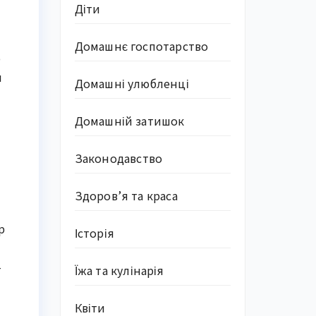
Діти
Домашнє госпотарство
о
и
Домашні улюбленці
Домашній затишок
Законодавство
Здоров’я та краса
р
Історія
–
Їжа та кулінарія
Квіти