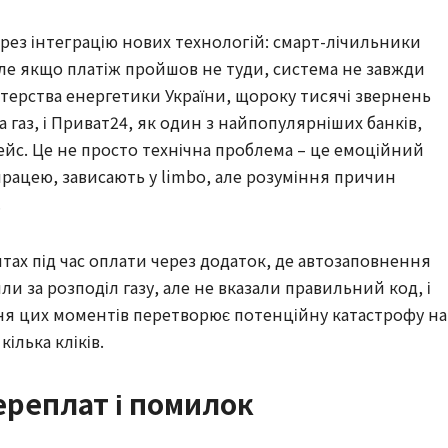
ерез інтеграцію нових технологій: смарт-лічильники
ле якщо платіж пройшов не туди, система не завжди
стерства енергетики України, щороку тисячі звернень
 газ, і Приват24, як один з найпопулярніших банків,
ейс. Це не просто технічна проблема – це емоційний
працею, зависають у limbo, але розуміння причин
.
тах під час оплати через додаток, де автозаповнення
или за розподіл газу, але не вказали правильний код, і
ння цих моментів перетворює потенційну катастрофу на
ілька кліків.
реплат і помилок