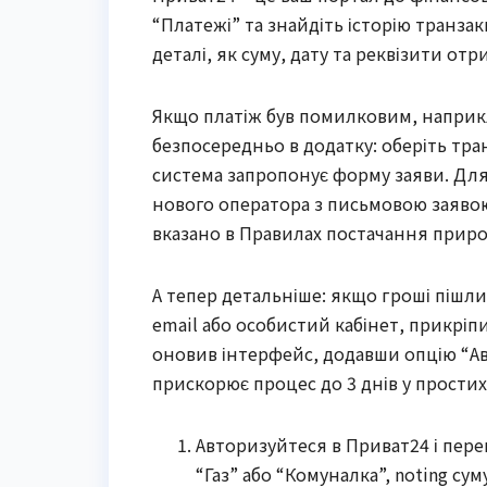
“Платежі” та знайдіть історію транзак
деталі, як суму, дату та реквізити отр
Якщо платіж був помилковим, наприкл
безпосередньо в додатку: оберіть тран
система запропонує форму заяви. Для
нового оператора з письмовою заявою
вказано в Правилах постачання приро
А тепер детальніше: якщо гроші пішл
email або особистий кабінет, прикріп
оновив інтерфейс, додавши опцію “А
прискорює процес до 3 днів у простих
Авторизуйтеся в Приват24 і перев
“Газ” або “Комуналка”, noting суму