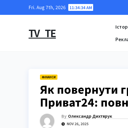
Skip
Fri. Aug 7th, 2026
11:34:35 AM
to
content
Істор
TV_TE
Рекл
ФІНАНСИ
Як повернути г
Приват24: повн
By
Олександр Дихтярук
NOV 26, 2025