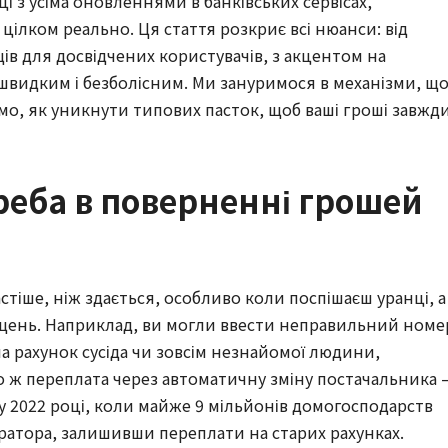
і з усіма оновленнями в банківських сервісах,
цілком реально. Ця стаття розкриє всі нюанси: від
ів для досвідчених користувачів, з акцентом на
 швидким і безболісним. Ми зануримося в механізми, щ
мо, як уникнути типових пасток, щоб ваші гроші завжд
реба в поверненні грошей
стіше, ніж здається, особливо коли поспішаєш уранці, а
іщень. Наприклад, ви могли ввести неправильний номе
на рахунок сусіда чи зовсім незнайомої людини,
о ж переплата через автоматичну зміну постачальника 
 у 2022 році, коли майже 9 мільйонів домогосподарств
атора, залишивши переплати на старих рахунках.