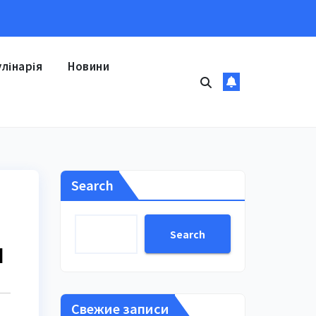
улінарія
Новини
Search
Search
и
Свежие записи