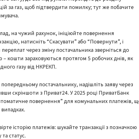
цій за газ, щоб підтвердити помилку; тут же побачите
имувача.
ад, на чужий рахунок, ініціюйте повернення
закцію, натисніть “Скасувати” або “Повернути”, і
 переплат через зміну постачальника зверніться до
 – кошти зараховуються протягом 5 робочих днів, як
дного газу від НКРЕКП.
и попередньому постачальнику, надішліть заяву через
ивши скріншоти з Приват24. У 2025 році ПриватБанк
втоматичне повернення” для комунальних платежів, щ
 випадках.
ірте історію платежів: шукайте транзакції з позначкою
 та статус.