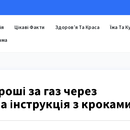
ія
Цікаві Факти
Здоров’я Та Краса
Їжа Та К
ама
роші за газ через
а інструкція з крокам