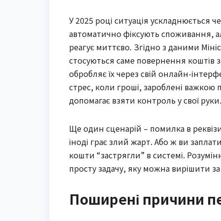
У 2025 році ситуація ускладнюється ч
автоматично фіксують споживання, а
реагує миттєво. Згідно з даними Міні
стосуються саме повернення коштів за
обробляє їх через свій онлайн-інтерф
стрес, коли гроші, зароблені важкою 
допомагає взяти контроль у свої руки
Ще один сценарій – помилка в реквізи
іноді грає злий жарт. Або ж ви заплат
кошти “застрягли” в системі. Розумі
просту задачу, яку можна вирішити за к
Поширені причини пе