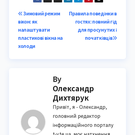
Post
Зимовий режим
Правила поведінки в
вікон: як
гостях: повний гід
navigation
налаштувати
для просунутих і
пластикові вікна на
початківців
холоди
By
Олександр
Дихтярук
Привіт, я - Олександр,
головний редактор
інформаційного порталу
t-v.te.ua, моє натхнення