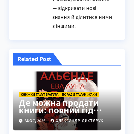
— відкривати нові
знання й ділитися ними
з іншими.
Related Post
КНИЖКИ ТА ЛІТЕРАТУРА
ПОРАДИ ТА ЛАЙФХАКИ
Де можна продати
книги: повний гід
платформами 2026
AUG 7, 2026
ОЛЕКСАНДР ДИХТЯРУК