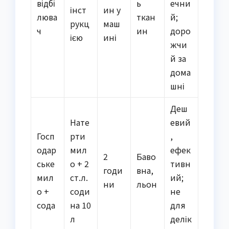
відбі
ь
ечни
інст
ин у
люва
ткан
й;
рукц
маш
ч
ин
доро
ією
ині
жчи
й за
дома
шні
Деш
Нате
евий
Госп
рти
,
одар
мил
ефек
2
Баво
ське
о + 2
тивн
годи
вна,
мил
ст.л.
ий;
ни
льон
о +
соди
не
сода
на 10
для
л
делік