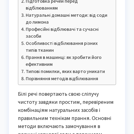
Підготовка речей перед
відбілюванням
Натуральні домашні методи: від соди
до лимона
Професійні відбілювачі та сучасні
засоби
Особливості відбілювання різних
типів тканин
Прання в машинці: як зробити його
ефективним
Типові помилки, яких варто уникати
Порівняння методів відбілювання
Білі речі повертають свою сліпучу
чистоту завдяки простим, перевіреним
комбінаціям натуральних засобів і
правильним технікам прання. Основні
методи включають замочування в
розчині харчової соди з перекисом