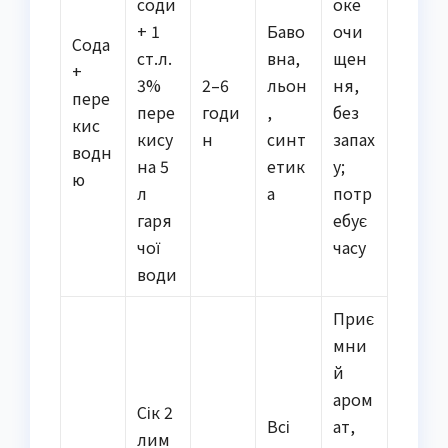
соди
оке
+ 1
Баво
очи
Сода
ст.л.
вна,
щен
+
3%
2–6
льон
ня,
пере
пере
годи
,
без
кис
кису
н
синт
запах
водн
на 5
етик
у;
ю
л
а
потр
гаря
ебує
чої
часу
води
Приє
мни
й
аром
Сік 2
Всі
ат,
лим