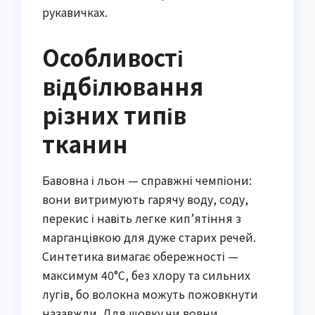
рукавичках.
Особливості
відбілювання
різних типів
тканин
Бавовна і льон — справжні чемпіони:
вони витримують гарячу воду, соду,
перекис і навіть легке кип’ятіння з
марганцівкою для дуже старих речей.
Синтетика вимагає обережності —
максимум 40°C, без хлору та сильних
лугів, бо волокна можуть пожовкнути
назавжди. Для шовку чи вовни