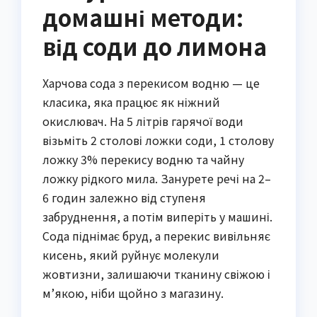
домашні методи:
від соди до лимона
Харчова сода з перекисом водню — це
класика, яка працює як ніжний
окислювач. На 5 літрів гарячої води
візьміть 2 столові ложки соди, 1 столову
ложку 3% перекису водню та чайну
ложку рідкого мила. Занурете речі на 2–
6 годин залежно від ступеня
забруднення, а потім виперіть у машині.
Сода піднімає бруд, а перекис вивільняє
кисень, який руйнує молекули
жовтизни, залишаючи тканину свіжою і
м’якою, ніби щойно з магазину.