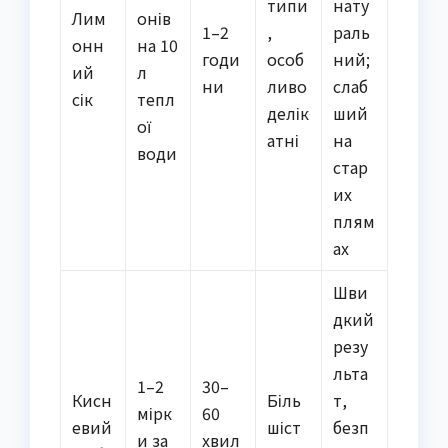
типи
нату
Лим
онів
1–2
,
раль
онн
на 10
годи
особ
ний;
ий
л
ни
ливо
слаб
сік
тепл
делік
ший
ої
атні
на
води
стар
их
плям
ах
Шви
дкий
резу
льта
1–2
30–
Кисн
Біль
т,
мірк
60
евий
шіст
безп
и за
хвил