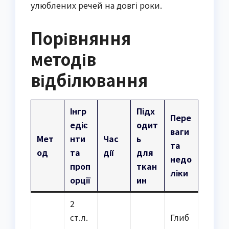
улюблених речей на довгі роки.
Порівняння
методів
відбілювання
Інгр
Підх
Пере
едіє
одит
ваги
Мет
нти
Час
ь
та
од
та
дії
для
недо
проп
ткан
ліки
орції
ин
2
ст.л.
Глиб