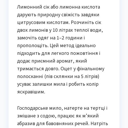
Лимонний сік або лимонна кислота
дарують природну свіжість завдяки
цитрусовим кислотам. Розчиніть сік
двох лимонів у 10 літрах теплої води,
замочіть одяг на 1–2 години і
прополощіть. Цей метод ідеально
підходить для легкого пожовтіння і
додає приємний аромат, який
тримається довго. Оцет у фінальному
полосканні (пів склянки на 5 літрів)
усуває залишки мила і робить колір
яскравішим.
Господарське мило, натерте на тертці і
змішане з содою, працює як м’який
абразив для бавовняних речей. Натріть