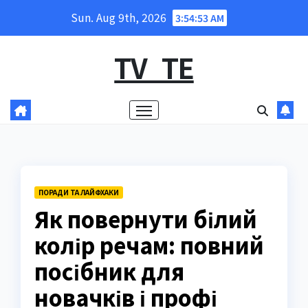
Skip
Sun. Aug 9th, 2026
3:54:54 AM
to
content
TV_TE
ПОРАДИ ТА ЛАЙФХАКИ
Як повернути білий
колір речам: повний
посібник для
новачків і профі