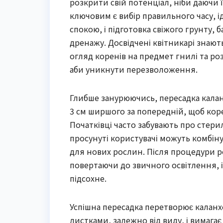
розкрити свій потенціал, ніби даючи ї
ключовим є вибір правильного часу, і
спокою, і підготовка свіжого грунту,
дренажу. Досвідчені квітникарі знаю
огляд коренів на предмет гнилі та ро
аби уникнути перезволоження.
Глибше занурюючись, пересадка каланх
3 см ширшого за попередній, щоб коре
Початківці часто забувають про стерил
просунуті користувачі можуть комбі
для нових рослин. Після процедури ро
повертаючи до звичного освітлення, 
підсохне.
Успішна пересадка перетворює калан
листками, залежно від виду, і вимагає