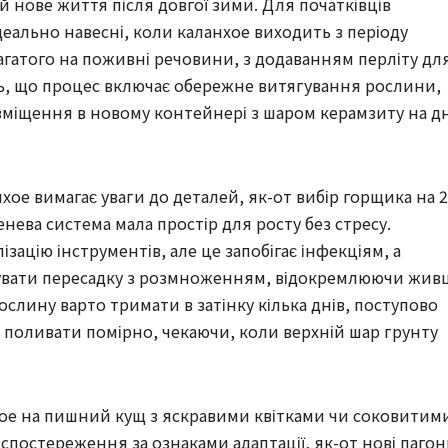
й нове життя після довгої зими. Для початківців
деально навесні, коли каланхое виходить з періоду
 багатого на поживні речовини, з додаванням перліту дл
ть, що процес включає обережне витягування рослини,
зміщення в новому контейнері з шаром керамзиту на дн
ое вимагає уваги до деталей, як-от вибір горщика на 2
нева система мала простір для росту без стресу.
ізацію інструментів, але це запобігає інфекціям, а
нувати пересадку з розмноженням, відокремлюючи живц
слину варто тримати в затінку кілька днів, поступово
і поливати помірно, чекаючи, коли верхній шар грунту
хое на пишний кущ з яскравими квітками чи соковитим
 спостереження за ознаками адаптації, як-от нові пагон