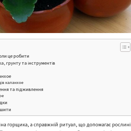
оли це робити
а, грунту та інструментів
анхое
дів каланхое
лення та підживлення
ое
адки
ішити
іна горщика, а справжній ритуал, що допомагає рослині