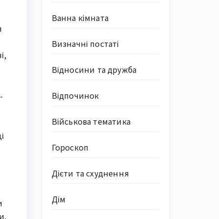
Ванна кімната
я
Визначні постаті
і,
Відносини та дружба
Відпочинок
-
Військова тематика
і
Гороскоп
Дієти та схуднення
Дім
и
и.