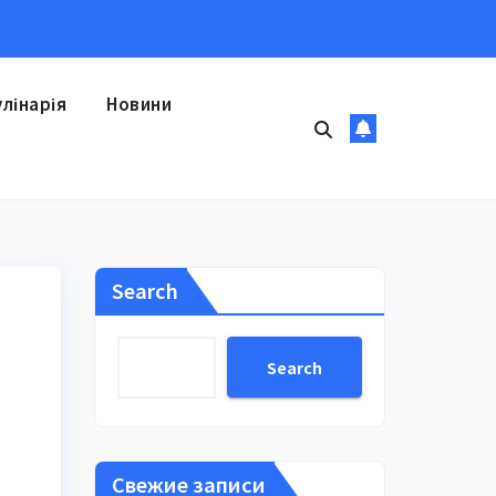
улінарія
Новини
Search
Search
Свежие записи