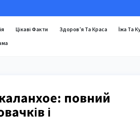
ія
Цікаві Факти
Здоров’я Та Краса
Їжа Та К
ама
 каланхое: повний
вачків і