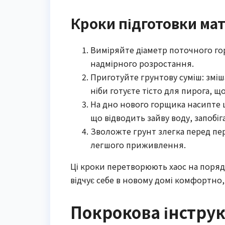
Кроки підготовки мат
Виміряйте діаметр поточного гор
надмірного розростання.
Приготуйте грунтову суміш: зміш
ніби готуєте тісто для пирога, щ
На дно нового горщика насипте 
що відводить зайву воду, запобіг
Зволожте грунт злегка перед пе
легшого приживлення.
Ці кроки перетворюють хаос на поряд
відчує себе в новому домі комфортно,
Покрокова інструк