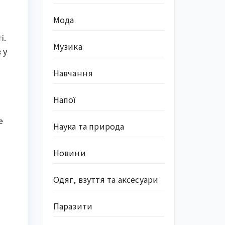
Мода
і.
Музика
 у
Навчання
Напої
е
Наука та природа
Новини
Одяг, взуття та аксесуари
Паразити