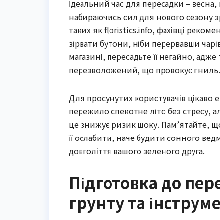
Ідеальний час для пересадки – весна,
набираючись сил для нового сезону зр
таких як floristics.info, фахівці реко
зірвати бутони, ніби перервавши чарі
магазині, пересадьте її негайно, адже
перезволожений, що провокує гниль.
Для просунутих користувачів цікаво 
пережило спекотне літо без стресу, 
це знижує ризик шоку. Пам’ятайте, що
її ослабити, наче будити сонного ведм
довголіття вашого зеленого друга.
Підготовка до пер
грунту та інструм