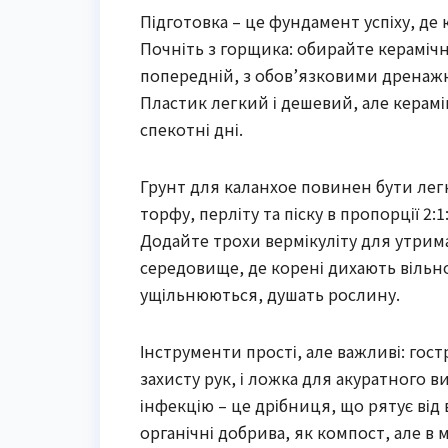
Підготовка – це фундамент успіху, де
Почніть з горщика: обирайте кераміч
попередній, з обов’язковими дренажн
Пластик легкий і дешевий, але керамі
спекотні дні.
Грунт для каланхое повинен бути лег
торфу, перліту та піску в пропорції 2:
Додайте трохи вермікуліту для утрим
середовище, де корені дихають вільно
ущільнюються, душать рослину.
Інструменти прості, але важливі: гос
захисту рук, і ложка для акуратного 
інфекцію – це дрібниця, що рятує ві
органічні добрива, як компост, але в м