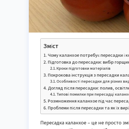
Зміст
Чому каланхое потребує пересадки і к
Підготовка до пересадки: вибір горщик
Кроки підготовки матеріалів
Покрокова інструкція з пересадки кал
Особливості пересадки для різних ви
Догляд після пересадки: полив, освіт
Типові помилки при пересадці каланх
Розмноження каланхое під час перес
Проблеми після пересадки та як їх вир
Пересадка каланхое – це не просто зм