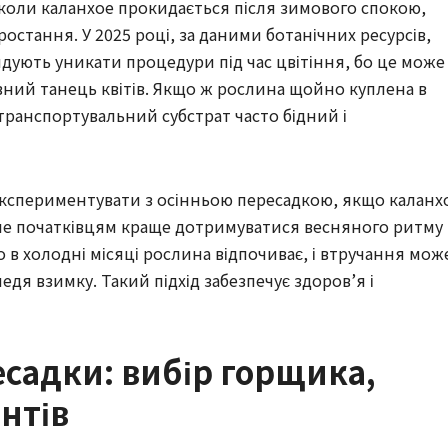
 коли каланхое прокидається після зимового спокою,
остання. У 2025 році, за даними ботанічних ресурсів,
мендують уникати процедури під час цвітіння, бо це може
вний танець квітів. Якщо ж рослина щойно куплена в
 транспортувальний субстрат часто бідний і
експериментувати з осінньою пересадкою, якщо каланх
але початківцям краще дотримуватися весняного ритму 
 в холодні місяці рослина відпочиває, і втручання мож
едя взимку. Такий підхід забезпечує здоров’я і
есадки: вибір горщика,
ентів