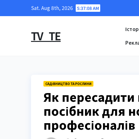
Skip
Sat. Aug 8th, 2026
5:37:09 AM
to
content
Істор
TV_TE
Рекл
САДІВНИЦТВО ТА РОСЛИНИ
Як пересадити
посібник для но
професіоналів