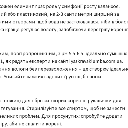
 кожен елемент грає роль у симфонії росту каланхое.
ний або пластиковий, на 2-3 сантиметри ширший за
ими отворами, щоб вода не застоювалася, ніби в болот
ка краще регулює вологу, запобігаючи перегріву коренів
ким, повітропроникним, з pH 5.5-6.5, ідеально сумішшю
1:1, як радять експерти на сайті yaskravaklumba.com.ua.
ання вологи без перезволоження – це створює ідеальн
. Уникайте важких садових ґрунтів, бо вони
трі ножиці для обрізки хворих коренів, рукавички для
витягування. Стерилізуйте все спиртом, щоб не занести
д великих проблем. Для просунутих: спробуйте додати
іру, аби не спалити корені.