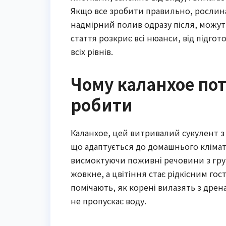
Якщо все зробити правильно, рослина
надмірний полив одразу після, можут
стаття розкриє всі нюанси, від підго
всіх рівнів.
Чому каланхое пот
робити
Каланхое, цей витривалий сукулент з 
що адаптується до домашнього клімат
висмоктуючи поживні речовини з грун
жовкне, а цвітіння стає рідкісним гос
помічають, як корені вилазять з дрен
не пропускає воду.