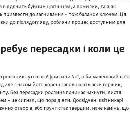
 віддячить буйним цвітінням, а помилки, такі як
ь призвести до загнивання – тож баланс є ключем. Ця
товки до післядогляду, роблячи процес доступним для
ребує пересадки і коли це
тропічних куточків Африки та Азії, ніби маленький воїн
у, але з часом його корені заповнюють весь горщик,
ту. Без пересадки рослина починає чахнути, листя
тем – це сигнал, що пора діяти. Досвідчені квітникарі
ажних отворів, або грунт стає твердим, наче камінь, що