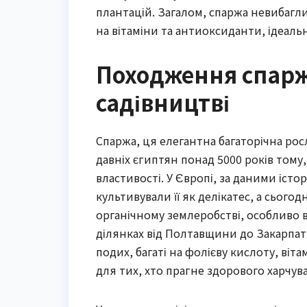
плантацій. Загалом, спаржа невибагл
на вітаміни та антиоксиданти, ідеал
Походження спаржі 
садівництві
Спаржа, ця елегантна багаторічна росл
давніх єгиптян понад 5000 років тому, д
властивості. У Європі, за даними істор
культивували її як делікатес, а сьогод
органічному землеробстві, особливо в 
ділянках від Полтавщини до Закарпаття
подих, багаті на фолієву кислоту, віт
для тих, хто прагне здорового харчува