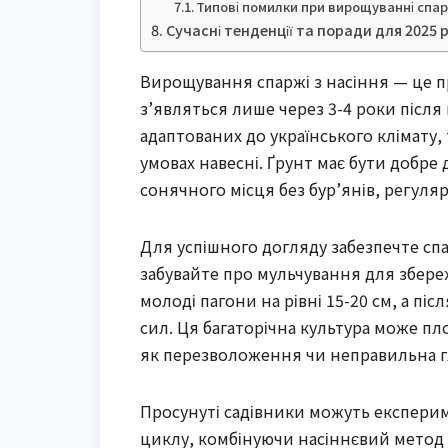
Типові помилки при вирощуванні спарж
Сучасні тенденції та поради для 2025 
Вирощування спаржі з насіння — це п
з’являться лише через 3-4 роки після 
адаптованих до українського клімату, т
умовах навесні. Ґрунт має бути добре
сонячного місця без бур’янів, регул
Для успішного догляду забезпечте спар
забувайте про мульчування для збере
молоді пагони на рівні 15-20 см, а п
сил. Ця багаторічна культура може п
як перезволоження чи неправильна г
Просунуті садівники можуть експер
циклу, комбінуючи насіннєвий мето