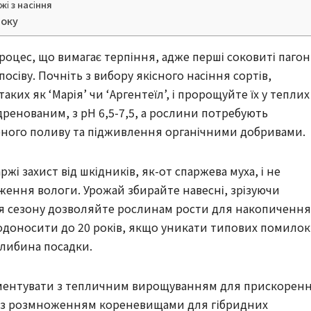
і з насіння
року
роцес, що вимагає терпіння, адже перші соковиті паго
посіву. Почніть з вибору якісного насіння сортів,
аких як ‘Марія’ чи ‘Аргентеїл’, і пророщуйте їх у теплих
 дренованим, з pH 6,5-7,5, а рослини потребують
ярного поливу та підживлення органічними добривами.
жі захист від шкідників, як-от спаржева муха, і не
ження вологи. Урожай збирайте навесні, зрізуючи
ісля сезону дозволяйте рослинам рости для накопичення
лодоносити до 20 років, якщо уникати типових помилок
либина посадки.
иментувати з тепличним вирощуванням для прискорен
д з розмноженням кореневищами для гібридних