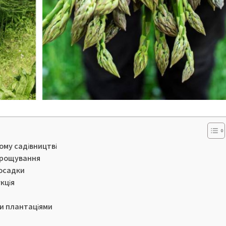
ому садівництві
вирощування
посадки
кція
и плантаціями