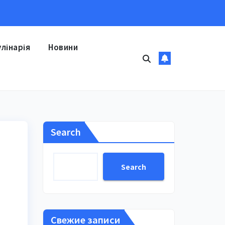
улінарія
Новини
Search
Search
Свежие записи