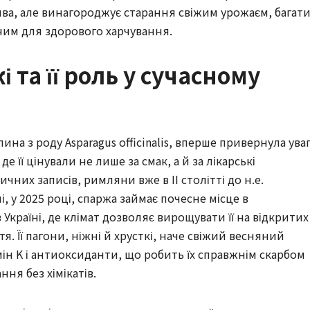
ива, але винагороджує старання свіжим урожаєм, багат
ьним для здорового харчування.
та її роль у сучасному
ина з роду Asparagus officinalis, вперше привернула ува
е її цінували не лише за смак, а й за лікарські
ичних записів, римляни вже в II столітті до н.е.
ні, у 2025 році, спаржа займає почесне місце в
Україні, де клімат дозволяє вирощувати її на відкритих
. Її пагони, ніжні й хрусткі, наче свіжий весняний
амін K і антиоксиданти, що робить їх справжнім скарбом
ння без хімікатів.