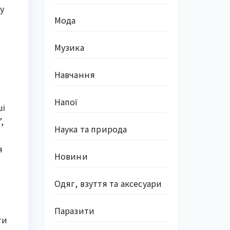
у
Мода
Музика
Навчання
Напої
ші
,
Наука та природа
я
Новини
Одяг, взуття та аксесуари
Паразити
ти