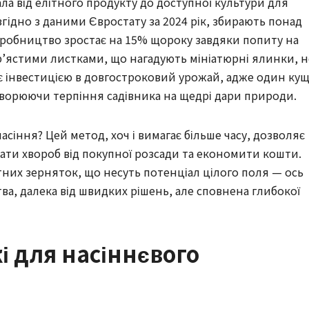
ала від елітного продукту до доступної культури для
згідно з даними Євростату за 2024 рік, збирають понад
виробництво зростає на 15% щороку завдяки попиту на
пір’ястими листками, що нагадують мініатюрні ялинки, н
є інвестицією в довгостроковий урожай, адже один ку
ворюючи терпіння садівника на щедрі дари природи.
асіння? Цей метод, хоч і вимагає більше часу, дозволяє
ти хвороб від покупної розсади та економити кошти.
ітних зерняток, що несуть потенціал цілого поля — ось
ва, далека від швидких рішень, але сповнена глибокої
і для насіннєвого