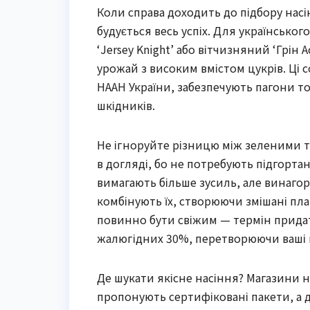
Коли справа доходить до підбору насі
будується весь успіх. Для українськог
‘Jersey Knight’ або вітчизняний ‘Грін 
урожай з високим вмістом цукрів. Ці 
НААН України, забезпечують пагони то
шкідників.
Не ігноруйте різницю між зеленими та
в догляді, бо не потребують підгортанн
вимагають більше зусиль, але винаго
комбінують їх, створюючи змішані пла
повинно бути свіжим — термін придатн
жалюгідних 30%, перетворюючи ваші мр
Де шукати якісне насіння? Магазини н
пропонують сертифіковані пакети, а дл