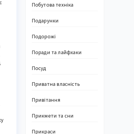
є
Побутова техніка
Подарунки
Подорожі
я
Поради та лайфхаки
,
д
Посуд
Приватна власність
Привітання
,
Прикмети та сни
ку
Прикраси