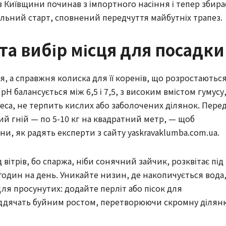
 Київщини починав з імпортного насіння і тепер збира
ильний старт, сповнений передчуття майбутніх трапез.
 та вибір місця для посадки
я, а справжня колиска для її коренів, що розростаютьс
H балансується між 6,5 і 7,5, з високим вмістом гумусу
еса, не терпить кислих або заболочених ділянок. Пере
ий гній — по 5-10 кг на квадратний метр, — щоб
и, як радять експерти з сайту yaskravaklumba.com.ua.
вітрів, бо спаржа, ніби сонячний зайчик, розквітає під
ин на день. Уникайте низин, де накопичується вода
ля просунутих: додайте перліт або пісок для
віддячать буйним ростом, перетворюючи скромну ділян