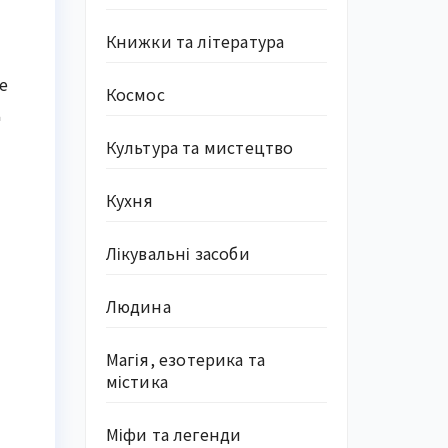
Книжки та література
е
Космос
щ
Культура та мистецтво
Кухня
Лікувальні засоби
Людина
Магія, езотерика та
містика
Міфи та легенди