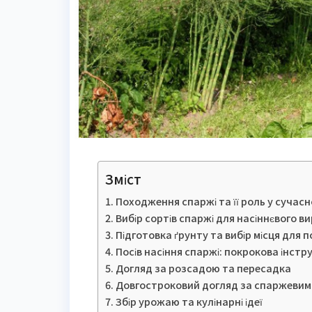
Зміст
Походження спаржі та її роль у сучасн
Вибір сортів спаржі для насіннєвого 
Підготовка ґрунту та вибір місця для 
Посів насіння спаржі: покрокова інстру
Догляд за розсадою та пересадка
Довгостроковий догляд за спаржевим
Збір урожаю та кулінарні ідеї