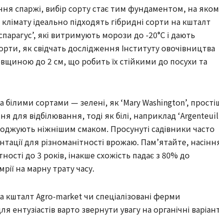
ння спаржі, вибір сорту стає тим фундаментом, на яком
о клімату ідеально підходять гібридні сорти на кшталт
Аспарагус’, які витримують морози до -20°C і дають
сорти, як свідчать дослідження Інституту овочівництва
вщиною до 2 см, що робить їх стійкими до посухи та
 білими сортами — зелені, як ‘Mary Washington’, прості
я для відбілювання, тоді як білі, наприклад ‘Argenteuil’
роджують ніжнішим смаком. Просунуті садівники часто
нтації для різноманітності врожаю. Пам’ятайте, насінн
ості до 3 років, інакше схожість падає з 80% до
ії на марну трату часу.
а кшталт Agro-market чи спеціалізовані ферми
я ентузіастів варто звернути увагу на органічні варіан