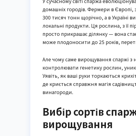
У сучасному світі спаржа еволюціонув
домашніх городів. Фермери в Європі, 
300 тисяч тонн щорічно, а в Україні 
локальні продукти. Ця рослина, з її 
просто прикрашає ділянку — вона ста
може плодоносити до 25 років, перет
Але чому саме вирощування спаржі з н
контролювати генетику рослин, уника
Уявіть, як ваші руки торкаються крих
де криється справжня магія садівницт
винагороди.
Вибір сортів спарж
вирощування