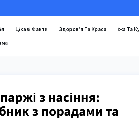
ія
Цікаві Факти
Здоров’я Та Краса
Їжа Та К
ама
аржі з насіння:
бник з порадами та