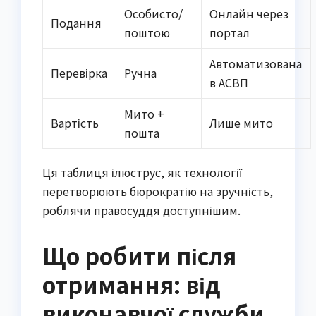
Особисто/
Онлайн через
Подання
поштою
портал
Автоматизована
Перевірка
Ручна
в АСВП
Мито +
Вартість
Лише мито
пошта
Ця таблиця ілюструє, як технології
перетворюють бюрократію на зручність,
роблячи правосуддя доступнішим.
Що робити після
отримання: від
виконавчої служби