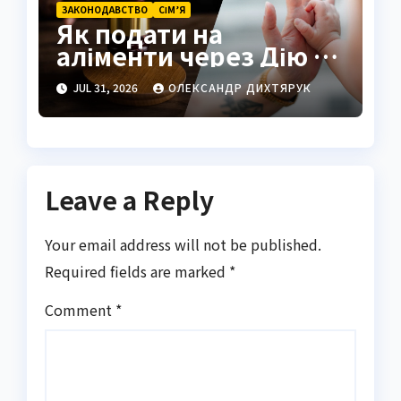
ЗАКОНОДАВСТВО
СІМ’Я
Як подати на
аліменти через Дію у
2026 році
JUL 31, 2026
ОЛЕКСАНДР ДИХТЯРУК
Leave a Reply
Your email address will not be published.
Required fields are marked
*
Comment
*