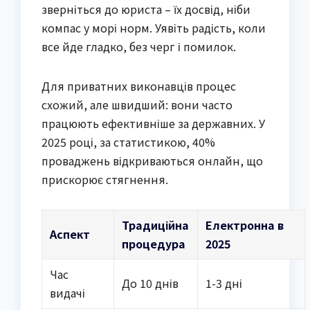
зверніться до юриста – їх досвід, ніби
компас у морі норм. Уявіть радість, коли
все йде гладко, без черг і помилок.
Для приватних виконавців процес
схожий, але швидший: вони часто
працюють ефективніше за державних. У
2025 році, за статистикою, 40%
проваджень відкриваються онлайн, що
прискорює стягнення.
Традиційна
Електронна в
Аспект
процедура
2025
Час
До 10 днів
1-3 дні
видачі