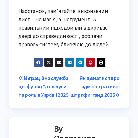
Наостанок, пам’ятайте: виконавчий
лист – не магія, а інструмент. З
правильним підходом він відкриває
двері до справедливості, роблячи
правову систему ближчою до людей.
Post
Міграційна служба
Як дізнатися про
це: функції, послуги
адміністративні
navigation
та роль в Україні 2025
штрафи: гайд 2025
By
Олександр