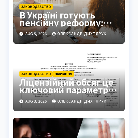
ЗАКОНОДАВСТВО
В Україні готують
пенсійну реформу:
мінімум 6000 грн
AUG 5, 2026
ОЛЕКСАНДР ДИХТЯРУК
ЗАКОНОДАВСТВО
НАВЧАННЯ
Ліцензійний обсяг це
ключовий параметр
освітньої діяльності
AUG 3, 2026
ОЛЕКСАНДР ДИХТЯРУК
закладів