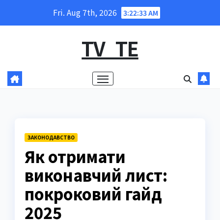
Skip
Fri. Aug 7th, 2026
3:22:34 AM
to
content
TV_TE
ЗАКОНОДАВСТВО
Як отримати
виконавчий лист:
покроковий гайд
2025