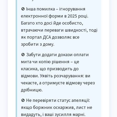
🚫 Інша помилка – ігнорування
електронної форми в 2025 році.
Багато хто досі йде особисто,
втрачаючи переваги швидкості, тоді
як портал ДСА дозволяє все
зробити з дому.
🚫 Забути додати докази оплати
мита чи копію рішення – це
класика, що призводить до
відмови. Уявіть розчарування: ви
чекаєте, а отримуєте відмову через
дрібницю.
🚫 Не перевіряти статус апеляції:
якщо боржник оскаржив, лист не
видадуть, і ваші зусилля марні.