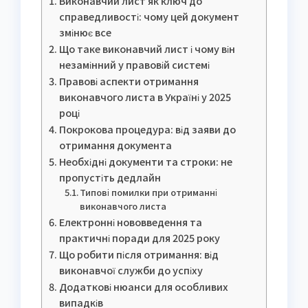
Виконавчий лист як ключ до
справедливості: чому цей документ
змінює все
Що таке виконавчий лист і чому він
незамінний у правовій системі
Правові аспекти отримання
виконавчого листа в Україні у 2025
році
Покрокова процедура: від заяви до
отримання документа
Необхідні документи та строки: не
пропустіть дедлайн
Типові помилки при отриманні
виконавчого листа
Електронні нововведення та
практичні поради для 2025 року
Що робити після отримання: від
виконавчої служби до успіху
Додаткові нюанси для особливих
випадків