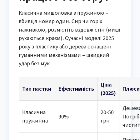
Класична мишоловка з пружиною –
вбивця номер один. Сир чи горіх
наживкою, розмістіть вздовж стін (миші
рухаються краєм). Сучасні моделі 2025
року з пластику або дерева оснащені
гуманними механізмами – швидкий
удар без мук.
Ціна
Тип пастки
Ефективність
Плюси
(2025)
Дешево
Класична
20-50
90%
Потрі
пружинна
грн
чисти
Пасивн