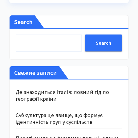
Search
Search
Свежие записи
Де знаходиться Італія: повний гід по
географії країни
Субкультура це явище, що формує
ідентичність груп у суспільстві
Прості числа це фундаментальні «атоми»