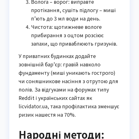
Волога – ворог: виправте
протікання, сушіть підлогу – миші
п’ють до 3 мл води на день.
Чистота: щотижневе вологе
прибирання з оцтом розсіює
запахи, що приваблюють гризунів.
У приватних будинках додайте
зовнішній бар’єр: гравій навколо
фундаменту (миші уникають гострого)
чи соняшникове насіння з отрутою для
полів. За відгуками на форумах типу
Reddit і українських сайтах як
licvidator.ua, така профілактика зменшує
ризик нашестя на 70%.
Народні методи: