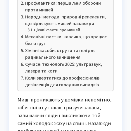
Профілактика: перша лінія оборони
проти мишей
Народні методи: природні репеленти,
що відлякують мишей назавжди
Цікаві факти про мишей
Механічні пастки: класика, що працює
без отрут
Хімічні засоби: отрути та гелі для
радикального винищення
Сучасні технології 2025: ультразвук,
лазери та коти
Коли звертатися до професіоналів:
дезінсекція для складних випадків
Миші проникають у домівки непомітно,
ніби тіні в сутінках, гризучи запаси,
залишаючи сліди і викликаючи той
самий холодок жаху на спині. Назавжди
позбутися мишей можливо лише