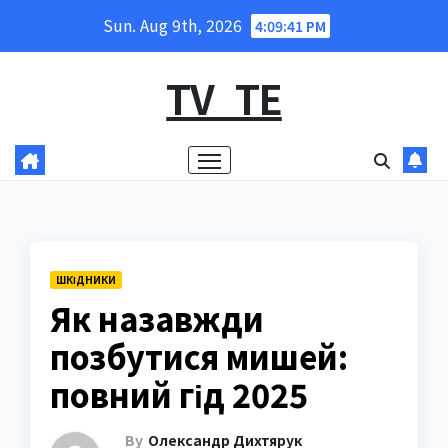
Skip
Sun. Aug 9th, 2026
4:09:42 PM
to
content
TV_TE
ШКІДНИКИ
Як назавжди
позбутися мишей:
повний гід 2025
By
Олександр Дихтярук