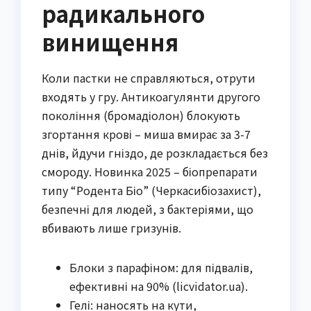
радикального
винищення
Коли пастки не справляються, отрути
входять у гру. Антикоагулянти другого
покоління (бромадіолон) блокують
згортання крові – миша вмирає за 3-7
днів, йдучи гніздо, де розкладається без
смороду. Новинка 2025 – біопрепарати
типу “Родента Біо” (Черкасибіозахист),
безпечні для людей, з бактеріями, що
вбивають лише гризунів.
Блоки з парафіном: для підвалів,
ефективні на 90% (licvidator.ua).
Гелі: наносять на кути,