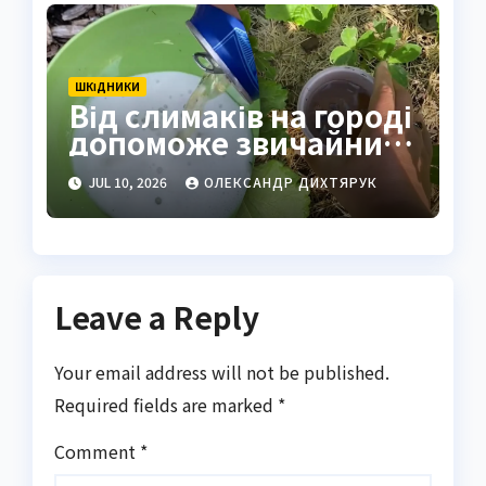
ШКІДНИКИ
Від слимаків на городі
допоможе звичайний
продукт із
JUL 10, 2026
ОЛЕКСАНДР ДИХТЯРУК
холодильника: ось що
треба зробити
Leave a Reply
Your email address will not be published.
Required fields are marked
*
Comment
*