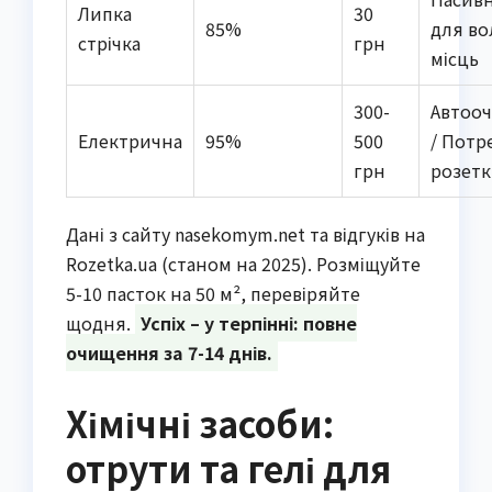
Липка
30
85%
для во
стрічка
грн
місць
300-
Автоо
Електрична
95%
500
/ Потр
грн
розет
Дані з сайту nasekomym.net та відгуків на
Rozetka.ua (станом на 2025). Розміщуйте
5-10 пасток на 50 м², перевіряйте
щодня.
Успіх – у терпінні: повне
очищення за 7-14 днів.
Хімічні засоби:
отрути та гелі для