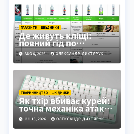
ПАРАЗИТИ
ШКІДНИКИ
Де живуть кліщі:
повний гід по
біотопах, ризиках і
AUG 6, 2026
ОЛЕКСАНДР ДИХТЯРУК
захисті
ТВАРИННИЦТВО
ШКІДНИКИ
Як тхір вбиває курей:
точна механіка атаки
хижака
JUL 13, 2026
ОЛЕКСАНДР ДИХТЯРУК