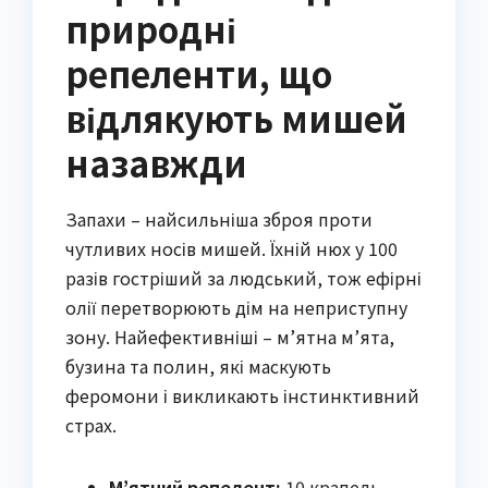
природні
репеленти, що
відлякують мишей
назавжди
Запахи – найсильніша зброя проти
чутливих носів мишей. Їхній нюх у 100
разів гостріший за людський, тож ефірні
олії перетворюють дім на неприступну
зону. Найефективніші – м’ятна м’ята,
бузина та полин, які маскують
феромони і викликають інстинктивний
страх.
М’ятний репелент:
10 крапель