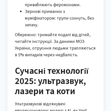
приваблюють феромонами.
Зернові приманки з
муміфікатором: трупи сохнуть, без
запаху.
Обережно: тримайте подалі від дітей,
читайте інструкції. За даними МОЗ
України, отруєння людьми трапляються
в 5% випадків через недбалість.
Сучасні технології
2025: ультразвук,
лазери та коти
Ультразвукові відлякувачі
еволюціонували: моделі з AI, як Yard