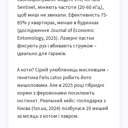
Sentinel, міняють частоти (20-60 кГц),
щоб миші не звикали. Ефективність 75-
85% у квартирах, менше в будинках
(дослідження Journal of Economic
Entomology, 2025). Лазерні пастки
фіксують рух і вбивають струмом –
ідеально для гаражів.
А коти? Сірий улюбленець мисливцем –
генетика Felis catus робить його
мишоловами. Але в 2025 році гібридні
корми з феромонами посилюють
інстинкт. Реальний кейс: господарка з
Києва (tsn.ua, 2024) позбулася 20 мишей
за місяць з котом і лавром.