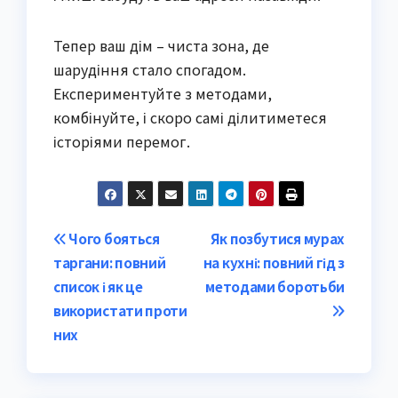
Тепер ваш дім – чиста зона, де
шарудіння стало спогадом.
Експериментуйте з методами,
комбінуйте, і скоро самі ділитиметеся
історіями перемог.
Post
Чого бояться
Як позбутися мурах
таргани: повний
на кухні: повний гід з
navigation
список і як це
методами боротьби
використати проти
них