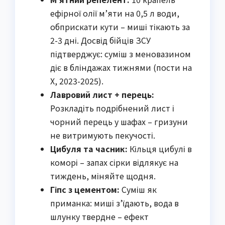
ефірної олії м’яти на 0,5 л води,
обприскати кути – миші тікають за
2-3 дні. Досвід бійців ЗСУ
підтверджує: суміш з меновазином
діє в бліндажах тижнями (пости на
X, 2023-2025).
Лавровий лист + перець:
Розкладіть подрібнений лист і
чорний перець у шафах – гризуни
не витримують пекучості.
Цибуля та часник:
Кільця цибулі в
коморі – запах сірки відлякує на
тиждень, міняйте щодня.
Гіпс з цементом:
Суміш як
приманка: миші з’їдають, вода в
шлунку твердне – ефект