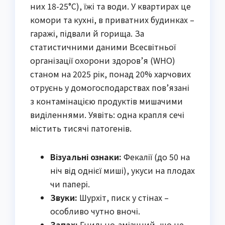
них 18-25°C), їжі та води. У квартирах це
комори та кухні, в приватних будинках –
гаражі, підвали й горища. За
статистичними даними Всесвітньої
організації охорони здоров’я (WHO)
станом на 2025 рік, понад 20% харчових
отруєнь у домогосподарствах пов’язані
з контамінацією продуктів мишачими
виділеннями. Уявіть: одна крапля сечі
містить тисячі патогенів.
Візуальні ознаки:
Фекалії (до 50 на
ніч від однієї миші), укуси на плодах
чи папері.
Звуки:
Шурхіт, писк у стінах –
особливо чутно вночі.
Запах:
Гнильно-аміачний, що не