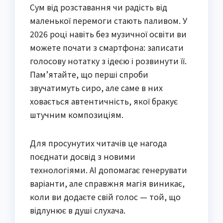
Сум від розставання чи радість від
маленької перемоги стають паливом. У
2026 році навіть без музичної освіти ви
можете почати з смартфона: записати
голосову нотатку з ідеєю і розвинути її.
Пам’ятайте, що перші спроби
звучатимуть сиро, але саме в них
ховається автентичність, якої бракує
штучним композиціям.
Для просунутих читачів це нагода
поєднати досвід з новими
технологіями. AI допомагає генерувати
варіанти, але справжня магія виникає,
коли ви додаєте свій голос — той, що
відлунює в душі слухача.