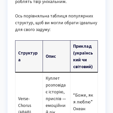
роблять твір унікальним.
Ось порівняльна таблиця популярних
структур, щоб ви могли обрати ідеальну
для свого задуму:
Приклад
Структур
(українсь
Опис
а
кий чи
світовий)
Куплет
розповіда
є історію,
“Боже, як
Verse-
приспів —
я люблю”
Chorus
емоційни
Океан
(ABAB)
й пік.