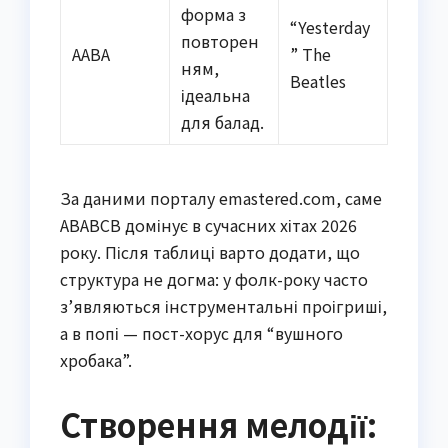
форма з
“Yesterday
повторен
AABA
” The
ням,
Beatles
ідеальна
для балад.
За даними порталу emastered.com, саме
ABABCB домінує в сучасних хітах 2026
року. Після таблиці варто додати, що
структура не догма: у фолк-року часто
з’являються інструментальні проігриші,
а в попі — пост-хорус для “вушного
хробака”.
Створення мелодії: