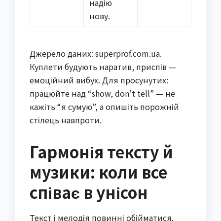
надію
нову.
Джерело даних: superprof.com.ua.
Куплети будують наратив, приспів —
емоційний вибух. Для просунутих:
працюйте над “show, don’t tell” — не
кажіть “я сумую”, а опишіть порожній
стілець навпроти.
Гармонія тексту й
музики: коли все
співає в унісон
Текст і мелодія повинні обійматися.