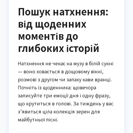
Пошук натхнення:
від щоденних
моментів до
глибоких історій
Натхнення не чекає на музу в білій сукні
— воно ховається в дощовому вікні,
розмові з другом чи запаху кави вранці.
Почніть із щоденника: щовечора
записуйте три емоції дня і одну фразу,
що крутиться в голові. За тиждень у вас
з’явиться ціла колекція зерен для
майбутньої пісні.