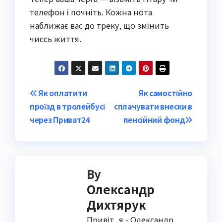
телефон і почніть. Кожна нота
наближає вас до треку, що змінить
чиєсь життя.
Post
Як оплатити
Як самостійно
проїзд в тролейбусі
сплачувати внески в
navigation
через Приват24
пенсійний фонд
By
Олександр
Дихтярук
Привіт, я - Олександр,