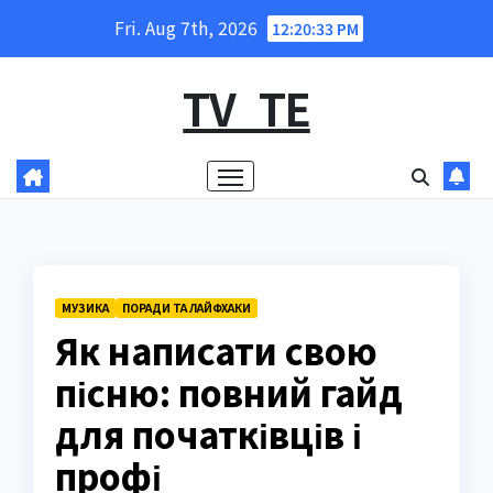
Skip
Fri. Aug 7th, 2026
12:20:34 PM
to
content
TV_TE
МУЗИКА
ПОРАДИ ТА ЛАЙФХАКИ
Як написати свою
пісню: повний гайд
для початківців і
профі