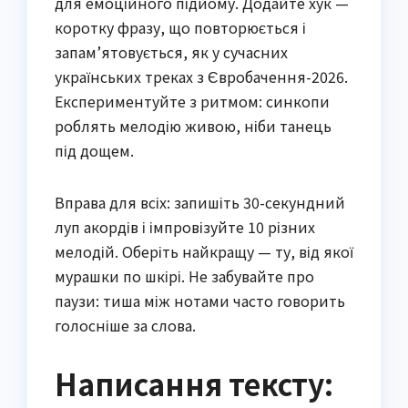
для емоційного підйому. Додайте хук —
коротку фразу, що повторюється і
запам’ятовується, як у сучасних
українських треках з Євробачення-2026.
Експериментуйте з ритмом: синкопи
роблять мелодію живою, ніби танець
під дощем.
Вправа для всіх: запишіть 30-секундний
луп акордів і імпровізуйте 10 різних
мелодій. Оберіть найкращу — ту, від якої
мурашки по шкірі. Не забувайте про
паузи: тиша між нотами часто говорить
голосніше за слова.
Написання тексту: