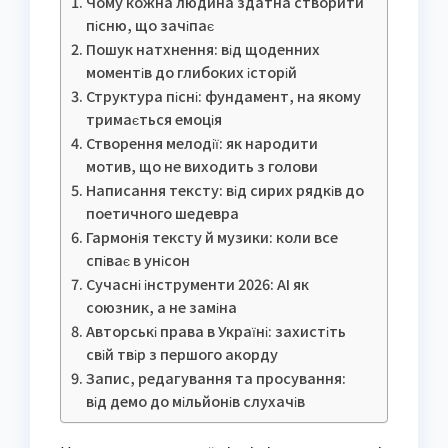
Чому кожна людина здатна створити
пісню, що зачіпає
Пошук натхнення: від щоденних
моментів до глибоких історій
Структура пісні: фундамент, на якому
тримається емоція
Створення мелодії: як народити
мотив, що не виходить з голови
Написання тексту: від сирих рядків до
поетичного шедевра
Гармонія тексту й музики: коли все
співає в унісон
Сучасні інструменти 2026: AI як
союзник, а не заміна
Авторські права в Україні: захистіть
свій твір з першого акорду
Запис, редагування та просування:
від демо до мільйонів слухачів