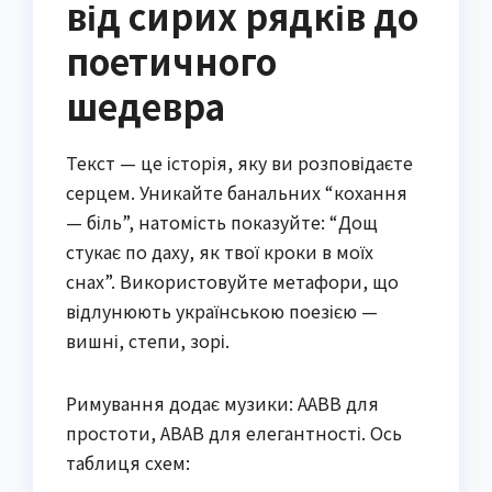
від сирих рядків до
поетичного
шедевра
Текст — це історія, яку ви розповідаєте
серцем. Уникайте банальних “кохання
— біль”, натомість показуйте: “Дощ
стукає по даху, як твої кроки в моїх
снах”. Використовуйте метафори, що
відлунюють українською поезією —
вишні, степи, зорі.
Римування додає музики: AABB для
простоти, ABAB для елегантності. Ось
таблиця схем: