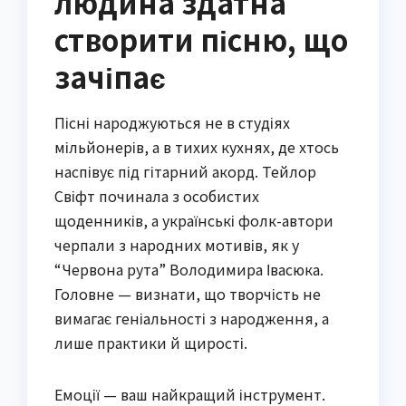
людина здатна
створити пісню, що
зачіпає
Пісні народжуються не в студіях
мільйонерів, а в тихих кухнях, де хтось
наспівує під гітарний акорд. Тейлор
Свіфт починала з особистих
щоденників, а українські фолк-автори
черпали з народних мотивів, як у
“Червона рута” Володимира Івасюка.
Головне — визнати, що творчість не
вимагає геніальності з народження, а
лише практики й щирості.
Емоції — ваш найкращий інструмент.