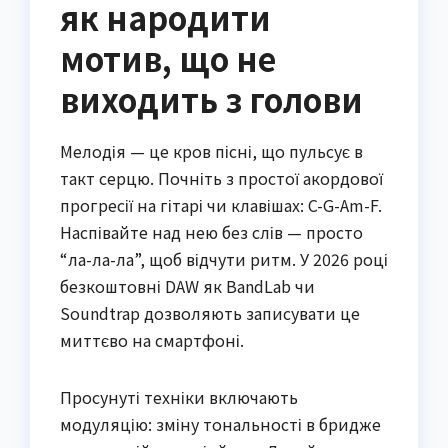
як народити
мотив, що не
виходить з голови
Мелодія — це кров пісні, що пульсує в
такт серцю. Почніть з простої акордової
прогресії на гітарі чи клавішах: C-G-Am-F.
Наспівайте над нею без слів — просто
“ла-ла-ла”, щоб відчути ритм. У 2026 році
безкоштовні DAW як BandLab чи
Soundtrap дозволяють записувати це
миттєво на смартфоні.
Просунуті техніки включають
модуляцію: зміну тональності в бридже