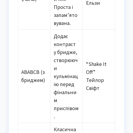
Ельзи
Проста і
запам’ято
вувана.
Додає
контраст
у бридже,
створююч
“Shake It
и
ABABCB (з
Off”
кульмінац
бриджем)
Тейлор
ію перед
Свіфт
фінальни
м
приспівом
.
Класична