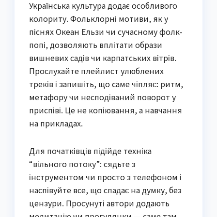
Українська культура додає особливого
колориту. Фольклорні мотиви, як у
піснях Океан Ельзи чи сучасному фолк-
попі, дозволяють вплітати образи
вишневих садів чи карпатських вітрів.
Прослухайте плейлист улюблених
треків і запишіть, що саме чіпляє: ритм,
метафору чи несподіваний поворот у
приспіві. Це не копіювання, а навчання
на прикладах.
Для початківців підійде техніка
“вільного потоку”: сядьте з
інструментом чи просто з телефоном і
наспівуйте все, що спадає на думку, без
цензури. Просунуті автори додають
медитацію чи прогулянки — саме там