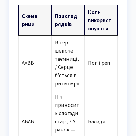
Коли
Схема
Приклад
використ
рими
рядків
овувати
Вітер
шепоче
таємниці,
AABB
Поп і реп
/ Серце
б’ється в
ритмі мрії.
Ніч
приносит
ь спогади
ABAB
старі, / А
Балади
ранок —