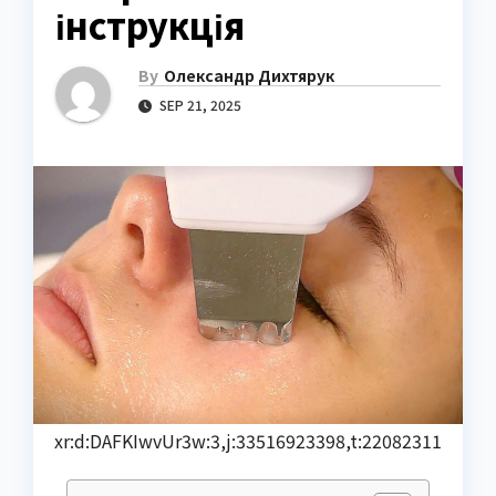
інструкція
By
Олександр Дихтярук
SEP 21, 2025
xr:d:DAFKIwvUr3w:3,j:33516923398,t:22082311