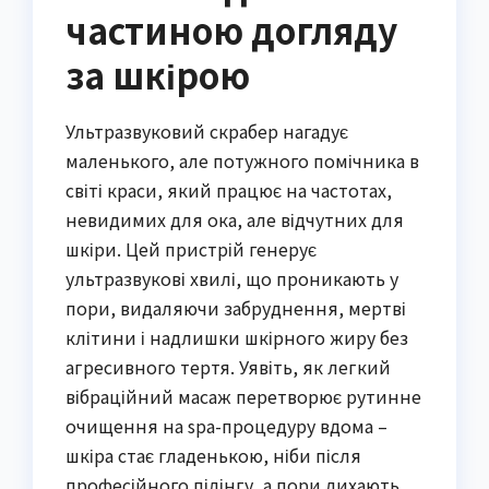
частиною догляду
за шкірою
Ультразвуковий скрабер нагадує
маленького, але потужного помічника в
світі краси, який працює на частотах,
невидимих для ока, але відчутних для
шкіри. Цей пристрій генерує
ультразвукові хвилі, що проникають у
пори, видаляючи забруднення, мертві
клітини і надлишки шкірного жиру без
агресивного тертя. Уявіть, як легкий
вібраційний масаж перетворює рутинне
очищення на spa-процедуру вдома –
шкіра стає гладенькою, ніби після
професійного пілінгу, а пори дихають