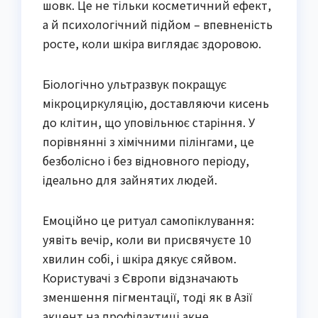
шовк. Це не тільки косметичний ефект,
а й психологічний підйом – впевненість
росте, коли шкіра виглядає здоровою.
Біологічно ультразвук покращує
мікроциркуляцію, доставляючи кисень
до клітин, що уповільнює старіння. У
порівнянні з хімічними пілінгами, це
безболісно і без відновного періоду,
ідеально для зайнятих людей.
Емоційно це ритуал самопіклування:
уявіть вечір, коли ви присвячуєте 10
хвилин собі, і шкіра дякує сяйвом.
Користувачі з Європи відзначають
зменшення пігментації, тоді як в Азії
акцент на профілактиці акне.