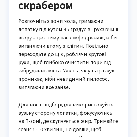
скрабером
Розпочніть з зони чола, тримаючи
лопатку під кутом 45 градусів і рухаючи її
вгору – це стимулює лімфодренаж, ніби
виганяючи втому з клітин. Повільно
переходьте до щік, роблячи кругові
рухи, щоб глибоко очистити пори від
забруднень міста. Уявіть, як ультразвук
проникає, ніби невидимий пилосос,
витягаючи все зайве.
Для носа і підборіддя використовуйте
вузьку сторону лопатки, фокусуючись
на T-зоні, де скупчується жир. Тримайте
сеанс 5-10 хвилин, не довше, щоб