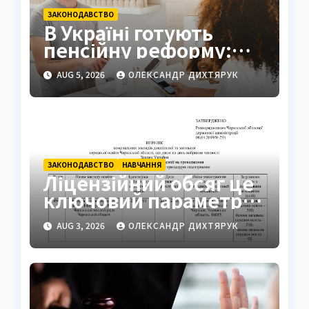
ЗАКОНОДАВСТВО
В Україні готують
пенсійну реформу:
мінімум 6000 грн
AUG 5, 2026
ОЛЕКСАНДР ДИХТЯРУК
ЗАКОНОДАВСТВО
НАВЧАННЯ
Ліцензійний обсяг це
ключовий параметр
освітньої діяльності
AUG 3, 2026
ОЛЕКСАНДР ДИХТЯРУК
закладів