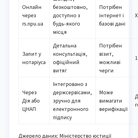
Онлайн
безкоштовно,
Потрібен
через
доступно з
інтернет і
rs.npu.ua
будь-якого
базові дані
місця
Детальна
Потрібен
Запит у
консультація,
візит,
1
нотаріуса
офіційний
можливі
витяг
черги
Інтегровано з
Через
держсервісами,
Може
Д
Дія або
зручно для
вимагати
г
ЦНАП
електронного
верифікації
підпису
Джерело даних: Міністерство юстиції