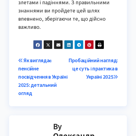
злетами і падіннями. З правильними
знаннями ви пройдете цей шлях
впевнено, зберігаючи те, що дійсно
важливо.
Post
Як виглядає
Пробаційний нагляд:
пенсійне
це суть і практика в
navigation
посвідчення в Україні
Україні 2025
2025: детальний
огляд
By
Олександр