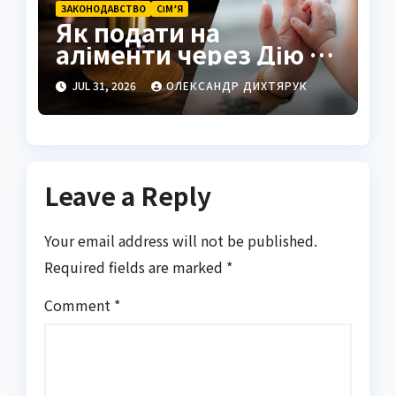
ЗАКОНОДАВСТВО
СІМ’Я
Як подати на
аліменти через Дію у
2026 році
JUL 31, 2026
ОЛЕКСАНДР ДИХТЯРУК
Leave a Reply
Your email address will not be published.
Required fields are marked
*
Comment
*