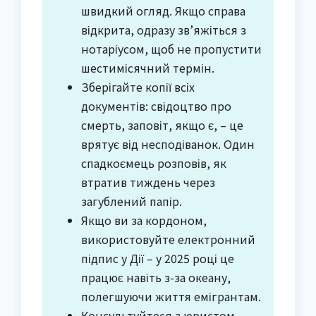
швидкий огляд. Якщо справа
відкрита, одразу зв’яжіться з
нотаріусом, щоб не пропустити
шестимісячний термін.
Зберігайте копії всіх
документів: свідоцтво про
смерть, заповіт, якщо є, – це
врятує від несподіванок. Один
спадкоємець розповів, як
втратив тиждень через
загублений папір.
Якщо ви за кордоном,
використовуйте електронний
підпис у Дії – у 2025 році це
працює навіть з-за океану,
полегшуючи життя емігрантам.
Консультуйтеся з юристом,