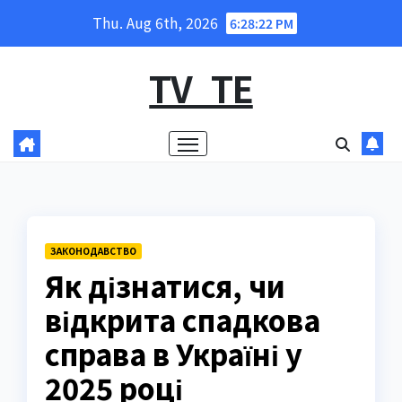
Skip
Thu. Aug 6th, 2026
6:28:23 PM
to
content
TV_TE
ЗАКОНОДАВСТВО
Як дізнатися, чи
відкрита спадкова
справа в Україні у
2025 році