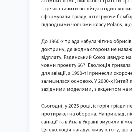
атомних бомб, військові стратеги зро
– це як ставити всі яйця в один кош
сформували тріаду, інтегруючи бомба
підводними човнами класу Polaris, що
До 1960-х тріада набула чітких обрис
доктрину, де жодна сторона не нава
відплату. Радянський Союз швидко назд
човни проекту 667. Еволюція тривала ч
для авіації, а 1990-ті принесли скороч
залишилася основою. У 2000-х Китай 
західними моделями, з акцентом на мо
Сьогодні, у 2025 році, історія тріади 
протиракетна оборона. Наприклад, піс
санкції та війна в Україні змусили її 
Ця еволюція нагадує живу істоту, що 