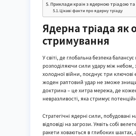
Приклади країн з ядерною тріадою та ї
Цікаві факти про ядерну тріаду
Ядерна тріада як 
стримування
У світі, де глобальна безпека балансує
розподіляючи сили удару між небом, 
холодної війни, поєднує три ключові
жоден раптовий удар не зможе знищит
доктрина – це хитра мережа, де кож
невразливості, яка стримує потенційн
Стратегічні ядерні сили, побудовані н
відповіді на загрози. Уявіть собі ве
ракети ховаються в глибоких шахтах,