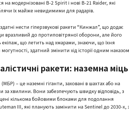
на модернізовані B-2 Spirit і нові B-21 Raider, які
блячи їх майже невидимими для радарів.
, здатні нести гіперзвукові ракети “Кинжал”, що додає
ди вразливий до протиповітряної оборони, але його
ь екіпаж, що летить над хмарами, знаючи, що їхня
 могутності, здатний змінити хід історії одним наказом
лістичні ракети: наземна міць
МБР) – це наземні гіганти, заховані в шахтах або на
и за хвилини. Вони забезпечують швидку відповідь, з
нащені кількома бойовими блоками для подолання
eman III, які планують замінити на Sentinel до 2030-х, 