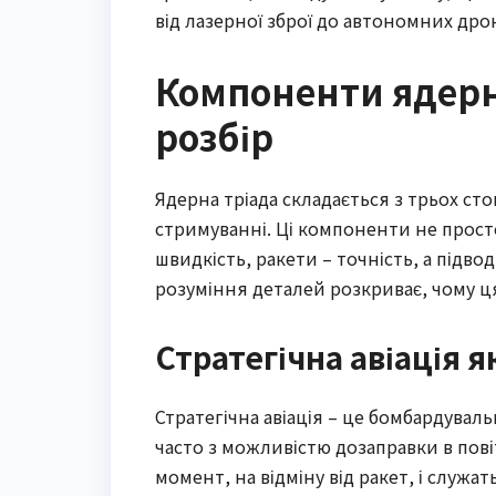
від лазерної зброї до автономних дро
Компоненти ядерн
розбір
Ядерна тріада складається з трьох сто
стримуванні. Ці компоненти не просто
швидкість, ракети – точність, а підво
розуміння деталей розкриває, чому ц
Стратегічна авіація 
Стратегічна авіація – це бомбардуваль
часто з можливістю дозаправки в повіт
момент, на відміну від ракет, і служа