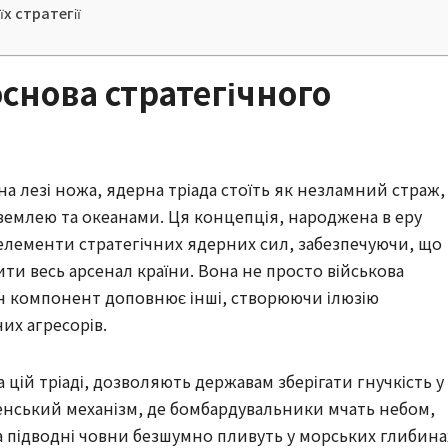
х стратегії
основа стратегічного
 на лезі ножа, ядерна тріада стоїть як незламний страж,
землею та океанами. Ця концепція, народжена в еру
 елементи стратегічних ядерних сил, забезпечуючи, що
и весь арсенал країни. Вона не просто військова
ен компонент доповнює інші, створюючи ілюзію
их агресорів.
а цій тріаді, дозволяють державам зберігати гнучкість у
летенський механізм, де бомбардувальники мчать небом,
 а підводні човни безшумно пливуть у морських глибина