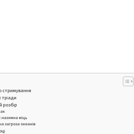
го стримування
ї тріади
й розбір
лак
: наземна міць
на загроза океанів
оці