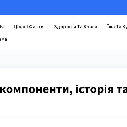
ія
Цікаві Факти
Здоров’я Та Краса
Їжа Та К
ама
 компоненти, історія т