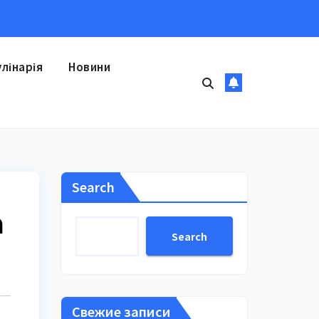
улінарія
Новини
Search
а
Search
Свежие записи