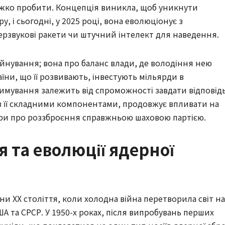
важко пробити. Концепція виникла, щоб уникнути
, і сьогодні, у 2025 році, вона еволюціонує з
ерзвукові ракети чи штучний інтелект для наведення.
уйнування; вона про баланс влади, де володіння нею
їни, що її розвивають, інвестують мільярди в
тримування залежить від спроможності завдати відповід
 з її складними компонентами, продовжує впливати на
ори про роззброєння справжньою шаховою партією.
я та еволюції ядерної
ни XX століття, коли холодна війна перетворила світ на
ША та СРСР. У 1950-х роках, після випробувань перших