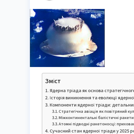
Зміст
Ядерна тріада як основа стратегічно
Історія виникнення та еволюції ядерно
Компоненти ядерної тріади: детальни
Стратегічна авіація як повітряний ку
Міжконтинентальні балістичні ракети
Атомні підводні ракетоносці: прихова
Сучасний стан ядерної тріади у 2025 р