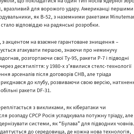
зуміли, що покладатися на один тип носіїв ядерної збро
ик, вразливий для ворожого удару. Американці першими
рдувальники, як B-52, з наземними ракетами Minuteman
 стало відповіддю на радянські розробки.
ів, з акцентом на взаємне гарантоване знищення –
жується атакувати першою, знаючи про неминучу
огнав, розгортаючи свої Ту-95, ракети Р-7 і підводні
ерез десятиліття: у 1980-х з’явилися стелс-технології
ення арсеналів після договорів СНВ, але тріада
приєднався до клубу, розвиваючи свою версію, натхнен
більні ракети DF-31.
переплітається з викликами, як кібератаки чи
ля розпаду СРСР Росія успадкувала потужну тріаду, але
модернізувати системи, як “Булава” для підводних човнів.
адаптується до середовища, де кожна нова технологія,