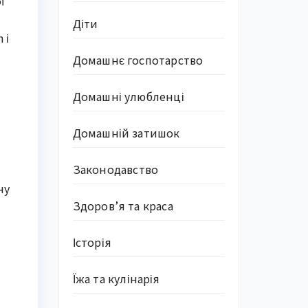
ї
Діти
 і
Домашнє госпотарство
Домашні улюбленці
Домашній затишок
Законодавство
ну
Здоров’я та краса
Історія
Їжа та кулінарія