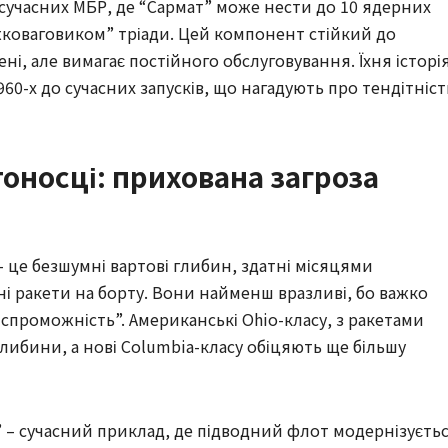
и сучасних МБР, де “Сармат” може нести до 10 ядерних
жковаговиком” тріади. Цей компонент стійкий до
ні, але вимагає постійного обслуговування. Їхня історі
60-х до сучасних запусків, що нагадують про тендітніст
тоносці: прихована загроза
– це безшумні вартові глибин, здатні місяцями
ні ракети на борту. Вони найменш вразливі, бо важко
спроможність”. Американські Ohio-класу, з ракетами
 глибини, а нові Columbia-класу обіцяють ще більшу
” – сучасний приклад, де підводний флот модернізуєть