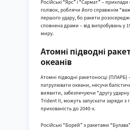
Російські “Ярс” і “Сармат” – приклад
голівок, роблячи його справжнім “ва
першого удару, бо ракети розосередже
сповнена драми – від випробувань у 19
миру.
Атомні підводні раке
океанів
Атомні підводні ракетоносці (ПЛАРБ) 
патрулювати океани, несучи балістич
виявити, забезпечуючи “другу ударну 
Trident II, можуть запускати заряди з
прихованість до 2040-х.
Російські “Борей” з ракетами “Булава