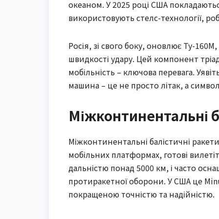
океаном. У 2025 році США покладаються 
використовують стелс-технології, ро
Росія, зі свого боку, оновлює Ту-160М
швидкості удару. Цей компонент тріа
мобільність – ключова перевага. Уявіт
машина – це не просто літак, а символ
Міжконтинентальні ба
Міжконтинентальні балістичні ракети (
мобільних платформах, готові вилетіт
дальністю понад 5000 км, і часто ос
протиракетної оборони. У США це Minut
покращеною точністю та надійністю.