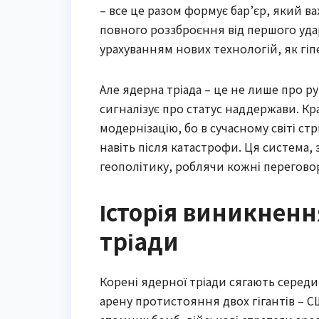
– все це разом формує бар’єр, який 
повного роззброєння від першого удару
урахуванням нових технологій, як гіп
Але ядерна тріада – це не лише про р
сигналізує про статус наддержави. Кра
модернізацію, бо в сучасному світі с
навіть після катастрофи. Ця система,
геополітику, роблячи кожні перегов
Історія виникненн
тріади
Корені ядерної тріади сягають середи
арену протистояння двох гігантів – С