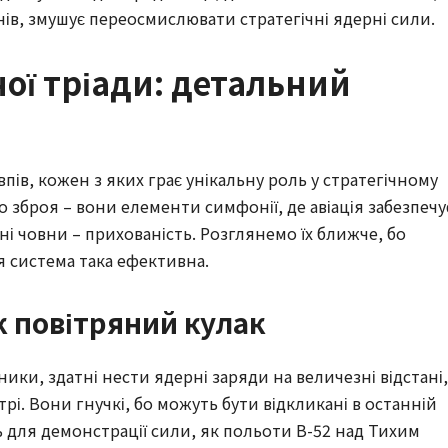
нів, змушує переосмислювати стратегічні ядерні сили.
ої тріади: детальний
впів, кожен з яких грає унікальну роль у стратегічному
 зброя – вони елементи симфонії, де авіація забезпечу
дні човни – прихованість. Розглянемо їх ближче, бо
я система така ефективна.
як повітряний кулак
ники, здатні нести ядерні заряди на величезні відстані,
рі. Вони гнучкі, бо можуть бути відкликані в останній
ть для демонстрації сили, як польоти B-52 над Тихим