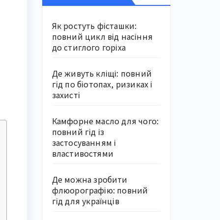
Як ростуть фісташки:
повний цикл від насіння
до стиглого горіха
Де живуть кліщі: повний
гід по біотопах, ризиках і
захисті
Камфорне масло для чого:
повний гід із
застосуванням і
властивостями
Де можна зробити
флюорографію: повний
гід для українців