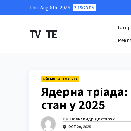
Skip
Thu. Aug 6th, 2026
2:15:24 PM
to
content
Істор
TV_TE
Рекл
ВІЙСЬКОВА ТЕМАТИКА
Ядерна тріада:
стан у 2025
By
Олександр Дихтярук
OCT 20, 2025