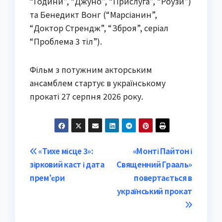
“Години”, “Джуно”, “Прислуга”, “Роузи”)
та Бенедикт Вонг (“Марсіанин”,
“Доктор Стрендж”, “Зброя”, серіал
“Проблема 3 тіл”).
Фільм з потужним акторським
ансамблем стартує в українському
прокаті 27 серпня 2026 року.
Post
«Тихе місце 3»:
«Монті Пайтон і
зірковий каст і дата
Священний Грааль»
navigation
прем’єри
повертається в
український прокат