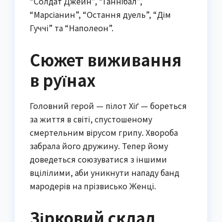
“Солдат Джейн”, “Ганнібал”,
“Марсіанин”, “Остання дуель”, “Дім
Гуччі” та “Наполеон”.
Сюжет виживання
в руїнах
Головний герой — пілот Хіґ — бореться
за життя в світі, спустошеному
смертельним вірусом грипу. Хвороба
забрала його дружину. Тепер йому
доведеться союзуватися з іншими
вцілілими, аби уникнути нападу банд
мародерів на прізвисько Женці.
Зірковий склад