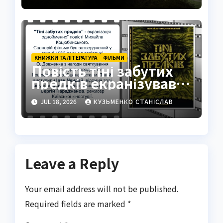
КНИЖКИ ТА ЛІТЕРАТУРА
ФІЛЬМИ
Повість тіні забутих
предків екранізував
Параджанов
JUL 18, 2026
КУЗЬМЕНКО СТАНІСЛАВ
Leave a Reply
Your email address will not be published.
Required fields are marked
*