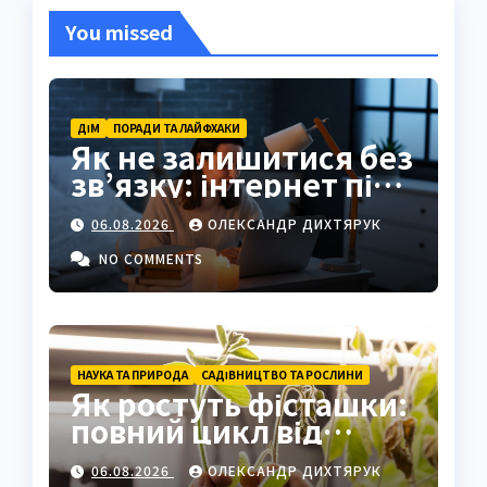
You missed
ДІМ
ПОРАДИ ТА ЛАЙФХАКИ
Як не залишитися без
зв’язку: інтернет під
час відключень світла
06.08.2026
ОЛЕКСАНДР ДИХТЯРУК
NO COMMENTS
НАУКА ТА ПРИРОДА
САДІВНИЦТВО ТА РОСЛИНИ
Як ростуть фісташки:
повний цикл від
насіння до стиглого
06.08.2026
ОЛЕКСАНДР ДИХТЯРУК
горіха