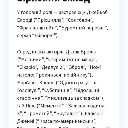
У головній ролі — австралієць Джейкоб
Елорді (“Прісцилла”, “Солтберн”,
“Франкенштейн”, “Буремний перевал”,
серіал “Ейфорія”).
Серед інших акторів: Джош Бролін
(“Месники”, “Старим тут не місце”,
“Сікаріо”, “Дедпул 2”, “Зброя”, “Ножі
наголо: Прокинься, покійнику”),
Марґарет Кволлі (“Одного разу… в
Голлівуді”, “Субстанція”, “Бідолашні
створіння”, “Мисливець за спадком”),
Гай Пірс (“Мементо”, “Залізна людина
3”, “Прометей”, “Бруталіст”), Еллісон
Дженні (“Краса по-американськи”,