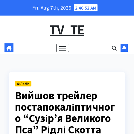
Skip
Fri. Aug 7th, 2026
2:46:53 AM
to
content
TV_TE
ФІЛЬМИ
Вийшов трейлер
постапокаліптичног
о “Сузір’я Великого
Пса” Рідлі Скотта