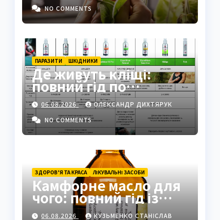
NO COMMENTS
ПАРАЗИТИ
ШКІДНИКИ
Де живуть кліщі:
повний гід по
біотопах, ризиках і
06.08.2026
ОЛЕКСАНДР ДИХТЯРУК
захисті
NO COMMENTS
ЗДОРОВ’Я ТА КРАСА
ЛІКУВАЛЬНІ ЗАСОБИ
Камфорне масло для
чого: повний гід із
застосуванням і
06.08.2026
КУЗЬМЕНКО СТАНІСЛАВ