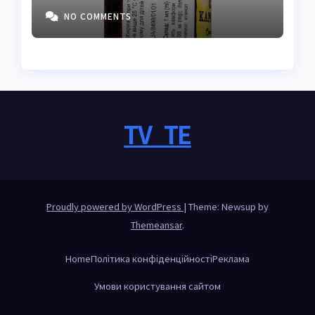
властивостями
NO COMMENTS
TV_TE
Proudly powered by WordPress
|
Theme: Newsup by
Themeansar
.
Home
Політика конфіденційності
Реклама
Умови користування сайтом