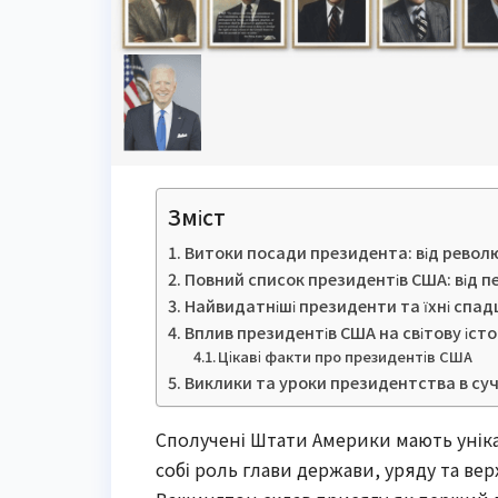
Зміст
Витоки посади президента: від револю
Повний список президентів США: від 
Найвидатніші президенти та їхні спа
Вплив президентів США на світову істо
Цікаві факти про президентів США
Виклики та уроки президентства в су
Сполучені Штати Америки мають унікал
собі роль глави держави, уряду та в