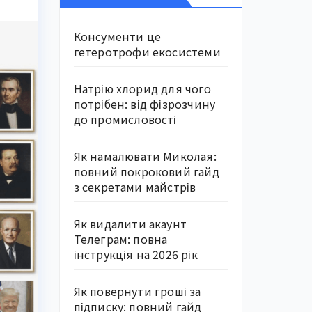
Консументи це
гетеротрофи екосистеми
Натрію хлорид для чого
потрібен: від фізрозчину
до промисловості
Як намалювати Миколая:
повний покроковий гайд
з секретами майстрів
Як видалити акаунт
Телеграм: повна
інструкція на 2026 рік
Як повернути гроші за
підписку: повний гайд