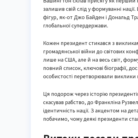
Вашингтон склав присягу як перший пр
залишив свій слід у формуванні нації
фігур, як-от Джо Байден і Дональд Тр
глобальної супердержави.
Кожен президент стикався з викликами
громадянської війни до світових конф
лише на США, але й на весь світ, форм
повний список, ключові біографії, дос
особистості перетворювали виклики 
Ця подорож через історію президентів
скасував рабство, до Франкліна Рузвел
ідентичність нації. З акцентом на де
побачимо, чому деякі президенти стал