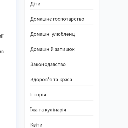
Діти
Домашнє госпотарство
Домашні улюбленці
ії
Домашній затишок
ав
Законодавство
Здоров’я та краса
з
Історія
Їжа та кулінарія
Квіти