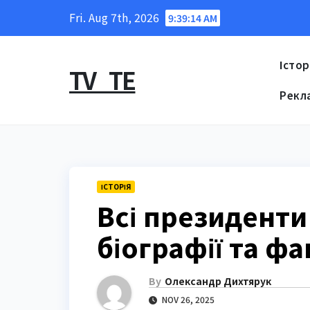
Skip
Fri. Aug 7th, 2026
9:39:15 AM
to
content
Істор
TV_TE
Рекл
ІСТОРІЯ
Всі президенти
біографії та фа
By
Олександр Дихтярук
NOV 26, 2025