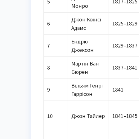
5
1817–1825
Монро
Джон Квінсі
6
1825–1829
Адамс
Ендрю
7
1829–1837
Джексон
Мартін Ван
8
1837–1841
Бюрен
Вільям Генрі
9
1841
Гаррісон
10
Джон Тайлер
1841–1845