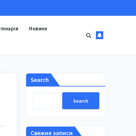
улінарія
Новини
Search
Search
Свежие записи