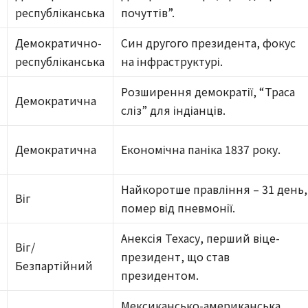
республіканська
почуттів”.
Демократично-
Син другого президента, фокус
республіканська
на інфраструктурі.
Розширення демократії, “Траса
Демократична
сліз” для індіанців.
Демократична
Економічна паніка 1837 року.
Найкоротше правління – 31 день,
Віг
помер від пневмонії.
Анексія Техасу, перший віце-
Віг/
президент, що став
Безпартійний
президентом.
Мексикансько-американська