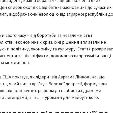
езидент, країна обрала 47 лідерів, кожен з яких
. Цей список охоплює від батька-засновника до сучасних
амп, відображаючи еволюцію від аграрної республіки д
 свого часу – від боротьби за незалежність і
ліктів і економічних криз. Їхні рішення впливали не
уючи політику, економіку та культуру. Стаття розкриває
ягнення та цікаві факти, допомагаючи зрозуміти, як ці
на можливості.
 США показує, як лідери, від Авраама Лінкольна, що
ьта, який вивів країну з Великої депресії, формували
талі, від політичних реформ до особистих драм, ми
и легендами, а інші – уроками для майбутнього.