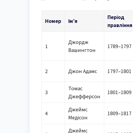
Період
Номер
Ім’я
правління
Джордж
1
1789–1797
Вашингтон
2
Джон Адамс
1797–1801
Томас
3
1801–1809
Джефферсон
Джеймс
4
1809–1817
Медісон
Джеймс