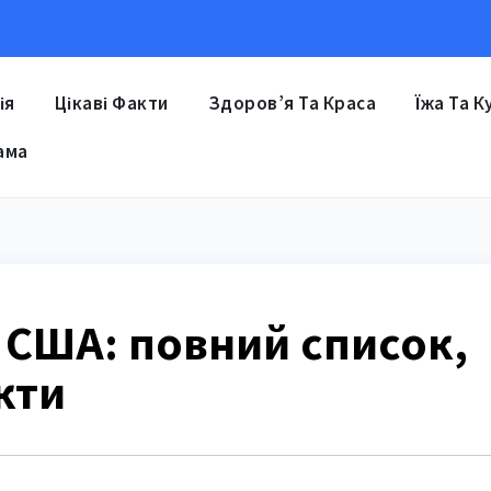
ія
Цікаві Факти
Здоров’я Та Краса
Їжа Та К
ама
 США: повний список,
кти