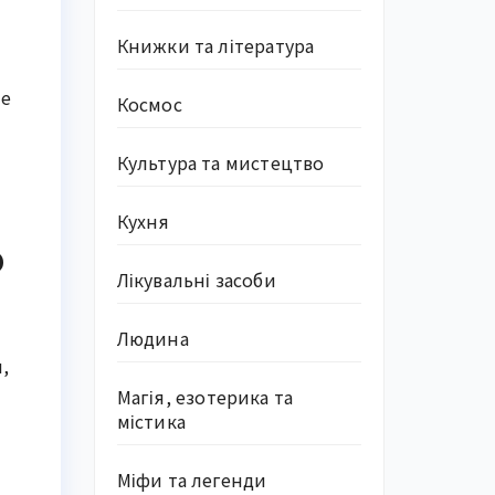
Книжки та література
не
Космос
Культура та мистецтво
Кухня
о
Лікувальні засоби
Людина
,
Магія, езотерика та
містика
Міфи та легенди