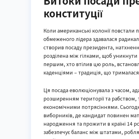
Витоки посади пре
конституції
Коли американські колонії повстали 
обмеженого лідера здавалася радикал
створив посаду президента, натхненн
розділена між гілками, щоб уникнути
першим, хто втілив цю роль, встано
каденціями – традиція, що трималася
Ця посада еволюціонувала з часом, ад
розширенням території та рабством, т
економічними потрясіннями. Сьогодні
виборників, де кандидат повинен ма
народження та прожити в країні 14 ро
забезпечує баланс між штатами, робл