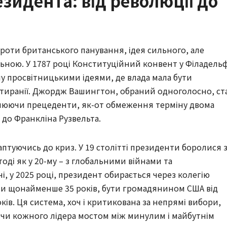
зидента: від революції до
проти британського панування, ідея сильного, але
ьною. У 1787 році Конституційний конвент у Філадельф
у просвітницькими ідеями, де влада мала бути
 тиранії. Джордж Вашингтон, обраний одноголосно, ст
влюючи прецеденти, як-от обмеження терміну двома
 до Франкліна Рузвельта.
аптуючись до криз. У 19 столітті президенти боролися 
оді як у 20-му – з глобальними війнами та
, у 2025 році, президент обирається через колегію
ти щонайменше 35 років, бути громадянином США від
ків. Ця система, хоч і критикована за непрямі вибори,
ячи кожного лідера мостом між минулим і майбутнім