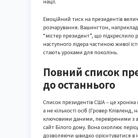
нації.
Емоційний тиск на президентів велич
розчарування. Вашингтон, наприклад,
“містер президент”, що підкреслило 
наступного лідера частиною живої іст
стають уроками для поколінь.
Повний список пре
до останнього
Список президентів США – це хроніка 
а не кількості осіб (Гровер Клівленд, 
ключовими даними, перевіреними з ав
сайт Білого дому. Вона охоплює періо
дозволяючи швидко орієнтуватися в іс