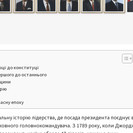
ції до конституції
першого до останнього
дщини
рію
часну епоху
ьну історію лідерства, де посада президента поєднує 
ерховного головнокомандувача. З 1789 року, коли Джорд