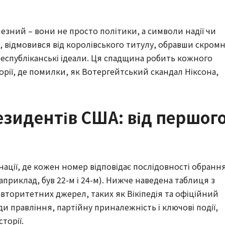
езний – вони не просто політики, а символи надії чи
 відмовився від королівського титулу, обравши скром
республіканські ідеали. Ця спадщина робить кожного
орії, де помилки, як Вотергейтський скандал Ніксона,
зидентів США: від першог
нації, де кожен номер відповідає послідовності обрання
наприклад, був 22-м і 24-м). Нижче наведена таблиця з
торитетних джерел, таких як Вікіпедія та офіційний
ди правління, партійну приналежність і ключові події,
торії.