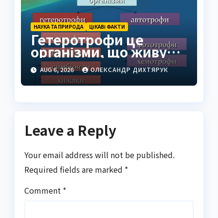
НАУКА ТА ПРИРОДА
ЦІКАВІ ФАКТИ
Гетеротрофи це
організми, що живуть
за рахунок готової
AUG 6, 2026
ОЛЕКСАНДР ДИХТЯРУК
органіки
Leave a Reply
Your email address will not be published.
Required fields are marked
*
Comment
*