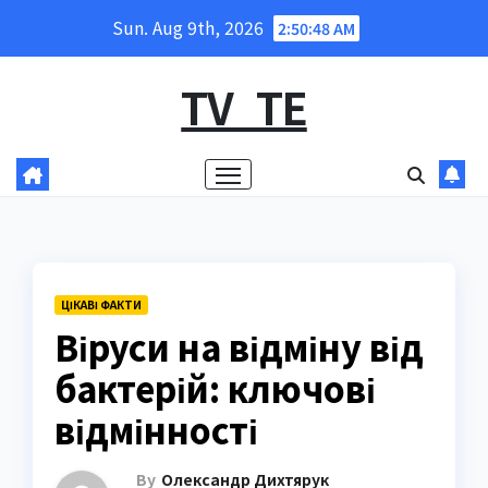
Skip
Sun. Aug 9th, 2026
2:50:49 AM
to
content
TV_TE
ЦІКАВІ ФАКТИ
Віруси на відміну від
бактерій: ключові
відмінності
By
Олександр Дихтярук