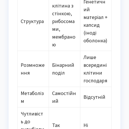
Генетичн
клітина з
ий
стінкою,
матеріал +
Структура
рибосома
капсид
ми,
(іноді
мембрано
оболонка)
ю
Лише
Розмноже
Бінарний
всередині
ння
поділ
клітини
господаря
Метаболіз
Самостійн
Відсутній
м
ий
Чутливіст
ь до
Так
Ні
антибіоти