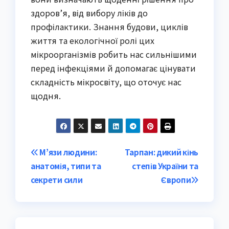
здоров’я, від вибору ліків до
профілактики. Знання будови, циклів
життя та екологічної ролі цих
мікроорганізмів робить нас сильнішими
перед інфекціями й допомагає цінувати
складність мікросвіту, що оточує нас
щодня.
Post
М’язи людини:
Тарпан: дикий кінь
анатомія, типи та
степів України та
navigation
секрети сили
Європи