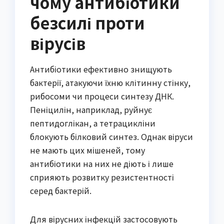
чому антибіотики
безсилі проти
вірусів
Антибіотики ефективно знищують
бактерії, атакуючи їхню клітинну стінку,
рибосоми чи процеси синтезу ДНК.
Пеніцилін, наприклад, руйнує
пептидоглікан, а тетрацикліни
блокують білковий синтез. Однак віруси
не мають цих мішеней, тому
антибіотики на них не діють і лише
сприяють розвитку резистентності
серед бактерій.
Для вірусних інфекцій застосовують