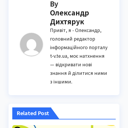
By
Олександр
Дихтярук
Привіт, я - Олександр,
головний редактор
інформаційного порталу
t-v.te.ua, моє натхнення
— відкривати нові
знання й ділитися ними
з іншими.
Related Post