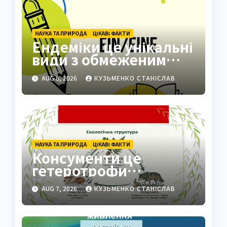
НАУКА ТА ПРИРОДА
ЦІКАВІ ФАКТИ
Ендеміки це унікальні
види з обмеженим
ареалом
AUG 8, 2026
КУЗЬМЕНКО СТАНІСЛАВ
НАУКА ТА ПРИРОДА
ЦІКАВІ ФАКТИ
Консументи це
гетеротрофи
екосистеми
AUG 7, 2026
КУЗЬМЕНКО СТАНІСЛАВ