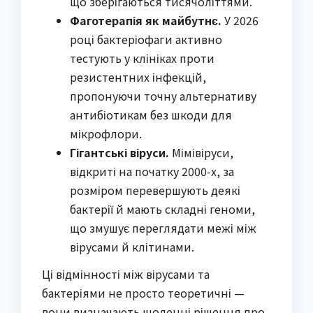
що зберігаються тисячоліттями.
Фаготерапія як майбутнє.
У 2026
році бактеріофаги активно
тестують у клініках проти
резистентних інфекцій,
пропонуючи точну альтернативу
антибіотикам без шкоди для
мікрофлори.
Гігантські віруси.
Мімівіруси,
відкриті на початку 2000-х, за
розміром перевершують деякі
бактерії й мають складні геноми,
що змушує переглядати межі між
вірусами й клітинами.
Ці відмінності між вірусами та
бактеріями не просто теоретичні —
вони визначають щоденні рішення про