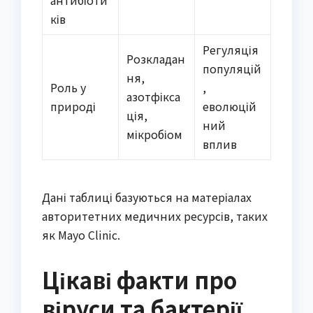
ків
Регуляція
Розкладан
популяцій
ня,
Роль у
,
азотфікса
природі
еволюцій
ція,
ний
мікробіом
вплив
Дані таблиці базуються на матеріалах
авторитетних медичних ресурсів, таких
як Mayo Clinic.
Цікаві факти про
віруси та бактерії