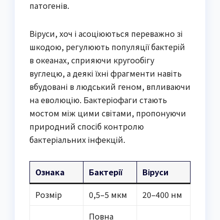
патогенів.
Віруси, хоч і асоціюються переважно зі
шкодою, регулюють популяції бактерій
в океанах, сприяючи кругообігу
вуглецю, а деякі їхні фрагменти навіть
вбудовані в людський геном, впливаючи
на еволюцію. Бактеріофаги стають
мостом між цими світами, пропонуючи
природний спосіб контролю
бактеріальних інфекцій.
Ознака
Бактерії
Віруси
Розмір
0,5–5 мкм
20–400 нм
Повна