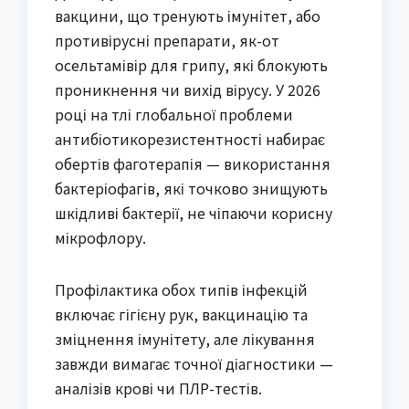
вакцини, що тренують імунітет, або
противірусні препарати, як-от
осельтамівір для грипу, які блокують
проникнення чи вихід вірусу. У 2026
році на тлі глобальної проблеми
антибіотикорезистентності набирає
обертів фаготерапія — використання
бактеріофагів, які точково знищують
шкідливі бактерії, не чіпаючи корисну
мікрофлору.
Профілактика обох типів інфекцій
включає гігієну рук, вакцинацію та
зміцнення імунітету, але лікування
завжди вимагає точної діагностики —
аналізів крові чи ПЛР-тестів.