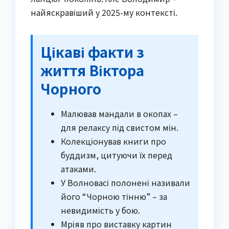
найяскравіший у 2025-му контексті.
Цікаві факти з
життя Віктора
Чорного
Малював мандали в окопах –
для релаксу під свистом мін.
Колекціонував книги про
буддизм, цитуючи їх перед
атаками.
У Волновасі полонені називали
його “Чорною тінню” – за
невидимість у бою.
Мріяв про виставку картин