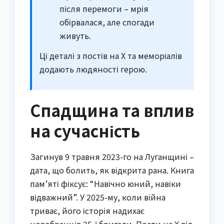
після перемоги – мрія
обірвалася, але спогади
живуть.
Ці деталі з постів на X та меморіалів
додають людяності герою.
Спадщина та вплив
на сучасність
Загинув 9 травня 2023-го на Луганщині –
дата, що болить, як відкрита рана. Книга
пам’яті фіксує: “Навічно юний, навіки
відважний”. У 2025-му, коли війна
триває, його історія надихає
новобранців 25-ї бригади. Пости на X від