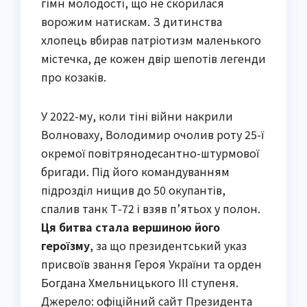
гімн молодості, що не скорилася
ворожим натискам. З дитинства
хлопець вбирав патріотизм маленького
містечка, де кожен двір шепотів легенди
про козаків.
У 2022-му, коли тіні війни накрили
Волноваху, Володимир очолив роту 25-ї
окремої повітрянодесантно-штурмової
бригади. Під його командуванням
підрозділ нищив до 50 окупантів,
спалив танк Т-72 і взяв п’ятьох у полон.
Ця битва стала вершиною його
героїзму
, за що президентський указ
присвоїв звання Героя України та орден
Богдана Хмельницького III ступеня.
Джерело: офіційний сайт Президента