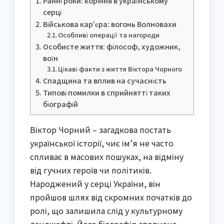
Ранні роки: коріння в українському
серці
Військова кар’єра: вогонь Волновахи
Особливі операції та нагороди
Особисте життя: філософ, художник,
воїн
Цікаві факти з життя Віктора Чорного
Спадщина та вплив на сучасність
Типові помилки в сприйнятті таких
біографій
Віктор Чорний – загадкова постать
української історії, чиє ім’я не часто
спливає в масових пошуках, на відміну
від гучних героїв чи політиків.
Народжений у серці України, він
пройшов шлях від скромних початків до
ролі, що залишила слід у культурному