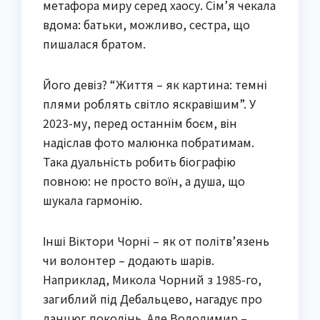
метафора миру серед хаосу. Сім’я чекала
вдома: батьки, можливо, сестра, що
пишалася братом.
Його девіз? “Життя – як картина: темні
плями роблять світло яскравішим”. У
2023-му, перед останнім боєм, він
надіслав фото малюнка побратимам.
Така дуальність робить біографію
повною: не просто воїн, а душа, що
шукала гармонію.
Інші Віктори Чорні – як от політв’язень
чи волонтер – додають шарів.
Наприклад, Микола Чорний з 1985-го,
загиблий під Дебальцево, нагадує про
ланцюг поколінь. Але Володимир –