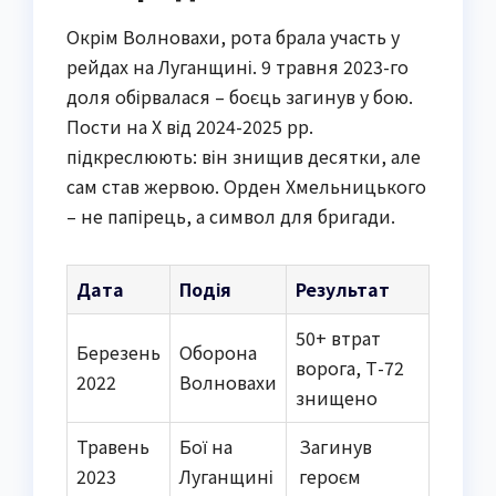
Окрім Волновахи, рота брала участь у
рейдах на Луганщині. 9 травня 2023-го
доля обірвалася – боєць загинув у бою.
Пости на X від 2024-2025 рр.
підкреслюють: він знищив десятки, але
сам став жервою. Орден Хмельницького
– не папірець, а символ для бригади.
Дата
Подія
Результат
50+ втрат
Березень
Оборона
ворога, Т-72
2022
Волновахи
знищено
Травень
Бої на
Загинув
2023
Луганщині
героєм