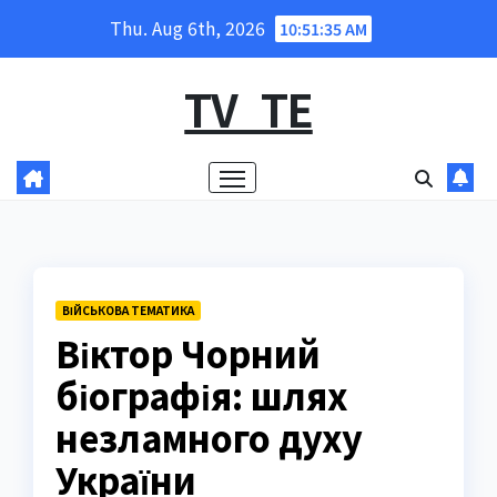
Skip
Thu. Aug 6th, 2026
10:51:36 AM
to
content
TV_TE
ВІЙСЬКОВА ТЕМАТИКА
Віктор Чорний
біографія: шлях
незламного духу
України