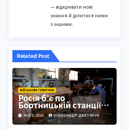
— відкривати нові
знання й ділитися ними
з іншими.
Related Post
ВІЙСЬКОВА ТЕМАТИКА
Росія б’є по
Бортницькій станції:
експерт попередив
AUG 5, 2026
ОЛЕКСАНДР ДИХТЯРУК
про катастрофу