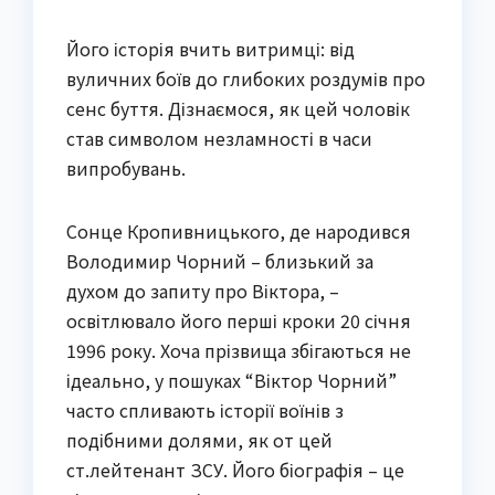
Його історія вчить витримці: від
вуличних боїв до глибоких роздумів про
сенс буття. Дізнаємося, як цей чоловік
став символом незламності в часи
випробувань.
Сонце Кропивницького, де народився
Володимир Чорний – близький за
духом до запиту про Віктора, –
освітлювало його перші кроки 20 січня
1996 року. Хоча прізвища збігаються не
ідеально, у пошуках “Віктор Чорний”
часто спливають історії воїнів з
подібними долями, як от цей
ст.лейтенант ЗСУ. Його біографія – це