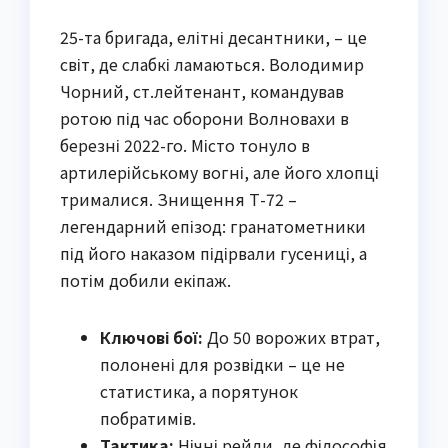
25-та бригада, елітні десантники, – це
світ, де слабкі ламаються. Володимир
Чорний, ст.лейтенант, командував
ротою під час оборони Волновахи в
березні 2022-го. Місто тонуло в
артилерійському вогні, але його хлопці
трималися. Знищення Т-72 –
легендарний епізод: гранатометники
під його наказом підірвали гусениці, а
потім добили екіпаж.
Ключові бої:
До 50 ворожих втрат,
полонені для розвідки – це не
статистика, а порятунок
побратимів.
Тактика:
Нічні рейди, де філософія