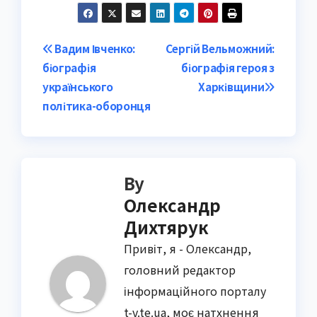
Post
Вадим Івченко:
Сергій Вельможний:
біографія
біографія героя з
navigation
українського
Харківщини
політика-оборонця
By
Олександр
Дихтярук
Привіт, я - Олександр,
головний редактор
інформаційного порталу
t-v.te.ua, моє натхнення