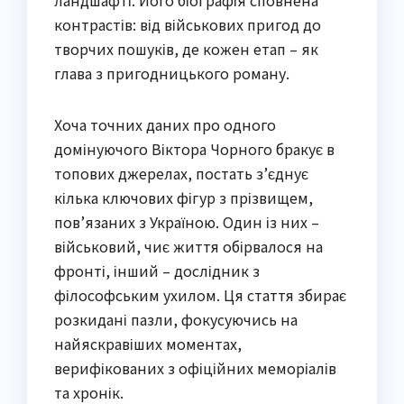
ландшафті. Його біографія сповнена
контрастів: від військових пригод до
творчих пошуків, де кожен етап – як
глава з пригодницького роману.
Хоча точних даних про одного
домінуючого Віктора Чорного бракує в
топових джерелах, постать з’єднує
кілька ключових фігур з прізвищем,
пов’язаних з Україною. Один із них –
військовий, чиє життя обірвалося на
фронті, інший – дослідник з
філософським ухилом. Ця стаття збирає
розкидані пазли, фокусуючись на
найяскравіших моментах,
верифікованих з офіційних меморіалів
та хронік.