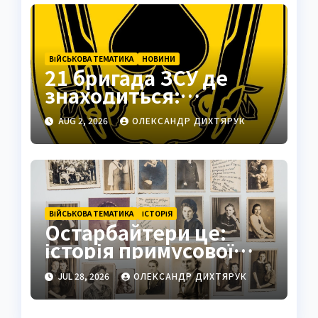
ВІЙСЬКОВА ТЕМАТИКА
НОВИНИ
21 бригада ЗСУ де
знаходиться:
Подільськ як
AUG 2, 2026
ОЛЕКСАНДР ДИХТЯРУК
стратегічний центр
ВІЙСЬКОВА ТЕМАТИКА
ІСТОРІЯ
Остарбайтери це:
історія примусової
праці українців
JUL 28, 2026
ОЛЕКСАНДР ДИХТЯРУК