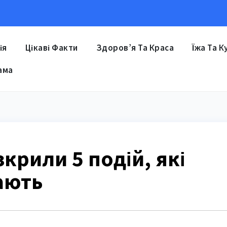
ія
Цікаві Факти
Здоров’я Та Краса
Їжа Та К
ама
крили 5 подій, які
ають