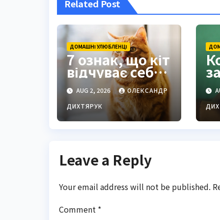
Related Post
ДОМАШНІ УЛЮБЛЕНЦІ
ДОМ
7 ознак, що кіт
К
відчуває себе
з
в безпеці
г
AUG 2, 2026
ОЛЕКСАНДР
A
поруч з вами
м
г
ДИХТЯРУК
ДИХ
р
Leave a Reply
Your email address will not be published.
R
Comment
*