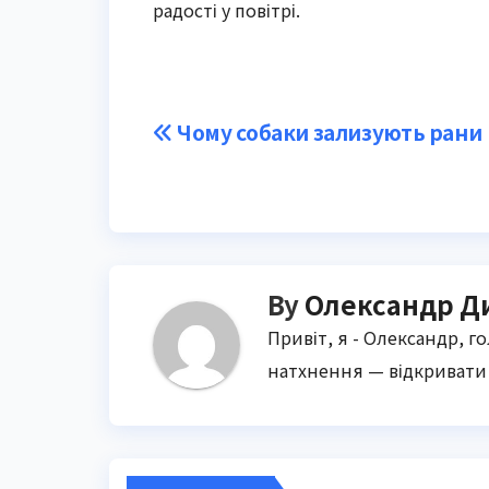
радості у повітрі.
Post
Чому собаки зализують рани
navigation
By
Олександр Д
Привіт, я - Олександр, г
натхнення — відкривати 