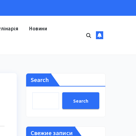
улінарія
Новини
Search
Search
Свежие записи