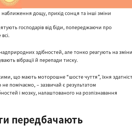
: наближення дощу, прихід сонця та інші зміни
 рятують господарів від біди, попереджаючи про
 всі.
надприродних здібностей, але тонко реагують на змін
увають вібрації й перепади тиску.
кими, що мають моторошне “шосте чуття”, їхня здатніс
о не помічаємо, – зазвичай є результатом
бностей і мозку, налаштованого на розпізнавання
коти передбачають