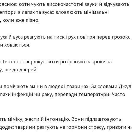
яснює: коти чують високочастотні звуки й відчувають
ецептори в лапах та вусах вловлюють мінімальні
 коли вже пізно.
уха й вуса реагують на тиск і рух повітря перед грозою.
и ховаються.
 Геннет стверджує: коти розрізняють кроки за
у, ще до дверей.
 помічають зміни в людях і тваринах. За словами Джул
запахи інфекцій чи раку, перепади температури. Часто
ть міміку, жести й інтонацію. Вони підлаштовують
 додає: тварини реагують на гормони стресу, тривоги ч