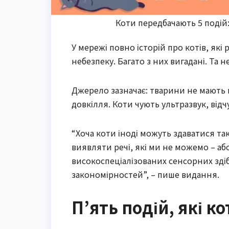
Коти передбачають 5 подій
У мережі повно історій про котів, які
небезпеку. Багато з них вигадані. Та не
Джерело зазначає: тварини не мають 
довкілля. Коти чують ультразвук, відч
“Хоча коти іноді можуть здаватися та
виявляти речі, які ми не можемо – аб
високоспеціалізованих сенсорних зді
закономірностей”, – пише видання.
П’ять подій, які 