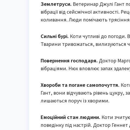
Землетруси.
Ветеринар Джулі Гант по
вібрації від сейсмічної активності. Р
коливання. Люди помічають трясіння,
Сильні бурі.
Коти чутливі до погоди. В
Тварини тривожаться, вилизуються ч
Повернення господаря.
Доктор Марго
вібраціями. Нюх вловлює запах здалек
Хвороби та погане самопочуття.
Коти
Гант, вони відчувають рівень цукру, 
лишаються поруч із хворими.
Емоційний стан людини.
Коти зчитую
поведінку під настрій. Доктор Геннет