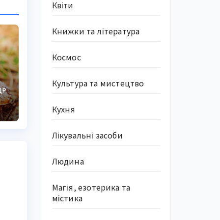
Квіти
Книжки та література
Космос
і
Культура та мистецтво
ДР
Кухня
Лікувальні засоби
Людина
Магія, езотерика та
містика