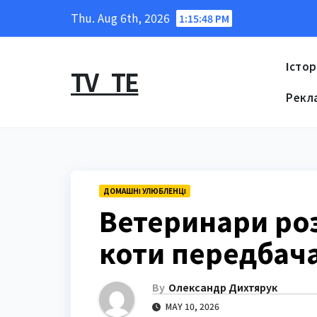
Skip
Thu. Aug 6th, 2026
1:15:49 PM
to
content
Істор
TV_TE
Рекл
ДОМАШНІ УЛЮБЛЕНЦІ
Ветеринари роз
коти передбач
By
Олександр Дихтярук
MAY 10, 2026