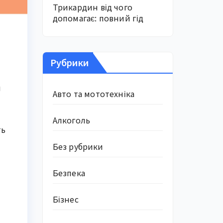
Трикардин від чого
допомагає: повний гід
Рубрики
и
Авто та мототехніка
Алкоголь
ть
Без рубрики
Безпека
Бізнес