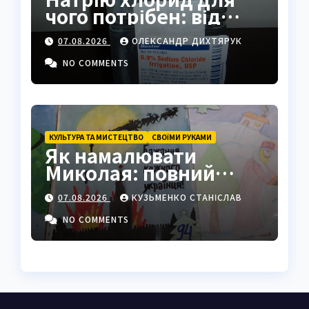
чого потрібен: від
фізрозчину до
07.08.2026
ОЛЕКСАНДР ДИХТЯРУК
промисловості
NO COMMENTS
КУЛЬТУРА ТА МИСТЕЦТВО
СВОЇМИ РУКАМИ
Як намалювати
Миколая: повний
покроковий гайд з
07.08.2026
КУЗЬМЕНКО СТАНІСЛАВ
секретами майстрів
NO COMMENTS