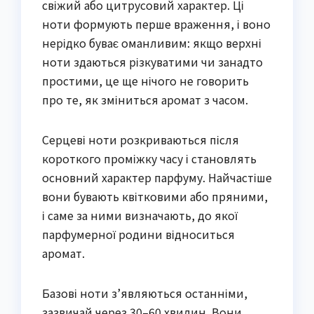
свіжий або цитрусовий характер. Ці
ноти формують перше враження, і воно
нерідко буває оманливим: якщо верхні
ноти здаються різкуватими чи занадто
простими, це ще нічого не говорить
про те, як зміниться аромат з часом.
Серцеві ноти розкриваються після
короткого проміжку часу і становлять
основний характер парфуму. Найчастіше
вони бувають квітковими або пряними,
і саме за ними визначають, до якої
парфумерної родини відноситься
аромат.
Базові ноти з’являються останніми,
зазвичай через 30–60 хвилин. Вони