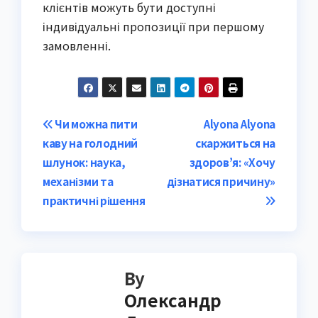
клієнтів можуть бути доступні
індивідуальні пропозиції при першому
замовленні.
Post
Чи можна пити
Alyona Alyona
каву на голодний
скаржиться на
navigation
шлунок: наука,
здоров’я: «Хочу
механізми та
дізнатися причину»
практичні рішення
By
Олександр