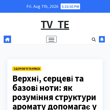
Skip
Fri. Aug 7th, 2026
5:33:51 PM
to
content
TV_TE
ЗДОРОВ’Я ТА КРАСА
Верхні, серцеві та
базові ноти: як
розуміння структури
аромату допомагає у