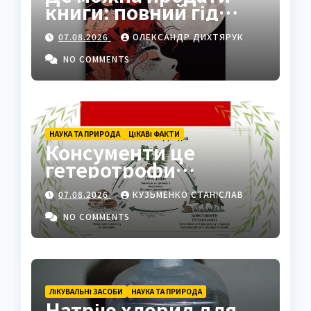
книги: повний гід
платформами 2026
07.08.2026
ОЛЕКСАНДР ДИХТЯРУК
NO COMMENTS
НАУКА ТА ПРИРОДА
ЦІКАВІ ФАКТИ
Консументи це
гетеротрофи
екосистеми
07.08.2026
КУЗЬМЕНКО СТАНІСЛАВ
NO COMMENTS
ЛІКУВАЛЬНІ ЗАСОБИ
НАУКА ТА ПРИРОДА
Натрію хлорид для