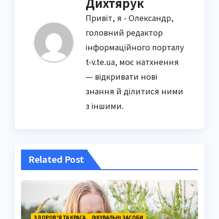
Дихтярук
Привіт, я - Олександр,
головний редактор
інформаційного порталу
t-v.te.ua, моє натхнення
— відкривати нові
знання й ділитися ними
з іншими.
Related Post
ЗДОРОВ’Я ТА КРАСА
ЛІКУВАЛЬНІ ЗАСОБИ