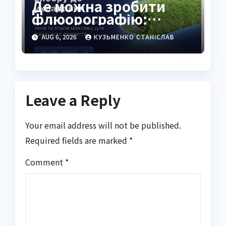
Де можна зробити
флюорографію:
повний гід для
AUG 6, 2026
КУЗЬМЕНКО СТАНІСЛАВ
українців
Leave a Reply
Your email address will not be published.
Required fields are marked
*
Comment
*