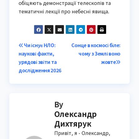
обіцяють демонстрації телескопів та
тематичні лекції про небесні явища.
Post
Чи існує НЛО:
Сонце в космосі біле:
наукові факти,
чому з Землі воно
navigation
урядові звіти та
жовте
дослідження 2026
By
Олександр
Дихтярук
Привіт, я - Олександр,