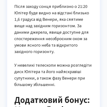
Після заходу сонця приблизно о 21:20
Юпітер буде видно на відстані близько
1,6 градуса від Венери, яка сяятиме
вище над західним горизонтом. За
даними джерела, явище доступне для
спостереження неозброєним оком за
умови ясного неба та відкритого
західного горизонту.
У невеликі телескопи можна розгледіти
диск Юпітера та його найяскравіші
супутники, а також фазу Венери при
більшому збільшенні.
Додатковий бонус: