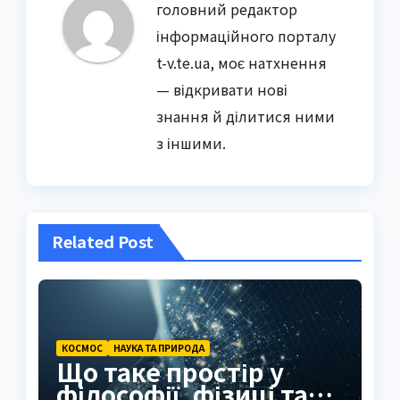
головний редактор
інформаційного порталу
t-v.te.ua, моє натхнення
— відкривати нові
знання й ділитися ними
з іншими.
Related Post
КОСМОС
НАУКА ТА ПРИРОДА
Що таке простір у
філософії, фізиці та