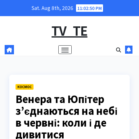
Skip
Sat. Aug 8th, 2026
11:02:51 PM
to
content
TV_TE
КОСМОС
Венера та Юпітер
з’єднаються на небі
в червні: коли і де
дивитися