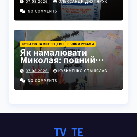
07.08.2026
ОЛЕКСАНДР ДИХТЯРУК
промисловості
NO COMMENTS
КУЛЬТУРА ТА МИСТЕЦТВО
СВОЇМИ РУКАМИ
Як намалювати
Миколая: повний
покроковий гайд з
07.08.2026
КУЗЬМЕНКО СТАНІСЛАВ
секретами майстрів
NO COMMENTS
TV_TE