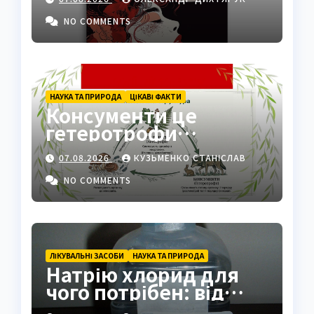
NO COMMENTS
НАУКА ТА ПРИРОДА
ЦІКАВІ ФАКТИ
Консументи це
гетеротрофи
екосистеми
07.08.2026
КУЗЬМЕНКО СТАНІСЛАВ
NO COMMENTS
ЛІКУВАЛЬНІ ЗАСОБИ
НАУКА ТА ПРИРОДА
Натрію хлорид для
чого потрібен: від
фізрозчину до