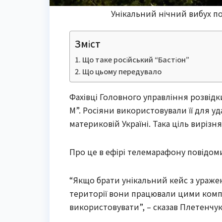
Унікальний нічний вибух по
Зміст
Що таке російський “Бастіон”
Що цьому передувало
Фахівці Головного управління розвід
М”. Росіяни використовували її для 
материковій Україні. Така ціль вирізн
Про це в ефірі телемарафону повідо
“Якщо брати унікальний кейс з уражен
території вони працювали цими компл
використовувати”, – сказав Плетенчук