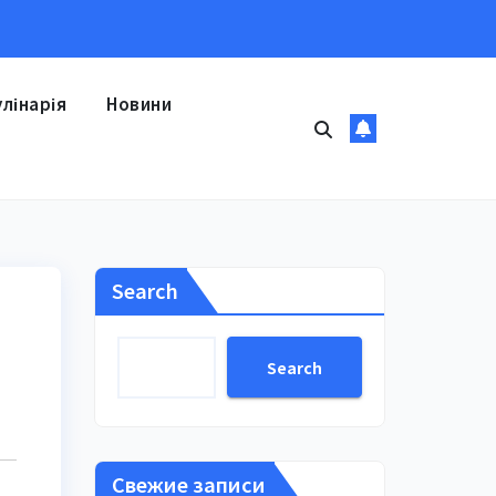
улінарія
Новини
Search
Search
Свежие записи