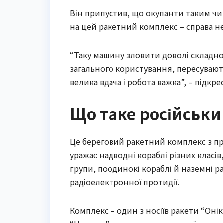
Він припустив, що окупанти таким чи
на цей ракетний комплекс – справа н
“Таку машину зловити доволі складно
загального користування, пересувают
велика вдача і робота важка”, – підкр
Що таке російськи
Це береговий ракетний комплекс з пр
уражає надводні кораблі різних класів,
групи, поодинокі кораблі й наземні ра
радіоелектронної протидії.
Комплекс – один з носіїв ракети “Онікс”