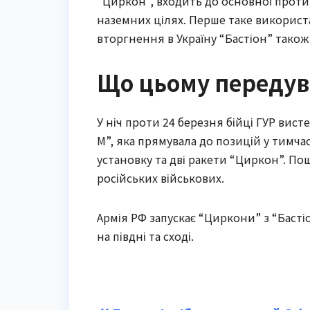
“Циркон”, входить до основної протико
наземних цілях. Перше таке використан
вторгнення в Україну “Бастіон” також 
Що цьому передув
У ніч проти 24 березня бійці ГУР вис
М”, яка прямувала до позицій у тимч
установку та дві ракети “Циркон”. П
російських військових.
Армія РФ запускає “Циркони” з “Басті
на півдні та сході.