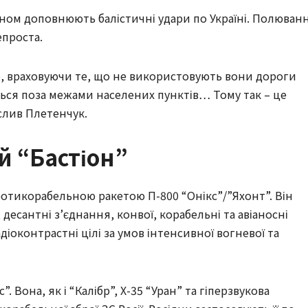
ном доповнюють балістичні удари по Україні. Полюван
епроста.
, враховуючи те, що не використовують вони дороги
ься поза межами населених пунктів… Тому так – це
еслив Плетенчук.
й “Бастіон”
отикорабельною ракетою П-800 “Онікс”/”Яхонт”. Він
 десантні з’єднання, конвої, корабельні та авіаносні
діоконтрастні цілі за умов інтенсивної вогневої та
. Вона, як і “Калібр”, Х-35 “Уран” та гіперзвукова