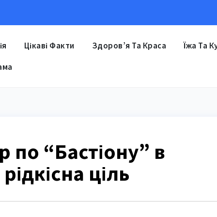
ія
Цікаві Факти
Здоров’я Та Краса
Їжа Та К
ама
р по “Бастіону” в
 рідкісна ціль