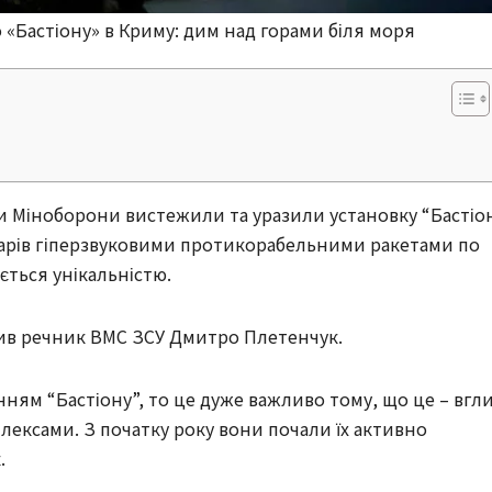
 «Бастіону» в Криму: дим над горами біля моря
ки Міноборони вистежили та уразили установку “Бастіо
ударів гіперзвуковими протикорабельними ракетами по
яється унікальністю.
мив речник ВМС ЗСУ Дмитро Плетенчук.
ням “Бастіону”, то це дуже важливо тому, що це – вгл
ексами. З початку року вони почали їх активно
.