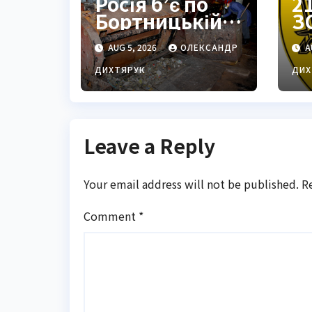
Росія б’є по
2
Бортницькій
З
станції:
з
AUG 5, 2026
ОЛЕКСАНДР
A
експерт
П
попередив
с
ДИХТЯРУК
ДИХ
про
ц
катастрофу
Leave a Reply
Your email address will not be published.
R
Comment
*