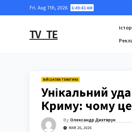
Skip
Fri. Aug 7th, 2026
6:49:44 AM
to
content
Істор
TV_TE
Рекл
ВІЙСЬКОВА ТЕМАТИКА
Унікальний уда
Криму: чому це
By
Олександр Дихтярук
MAR 26, 2026