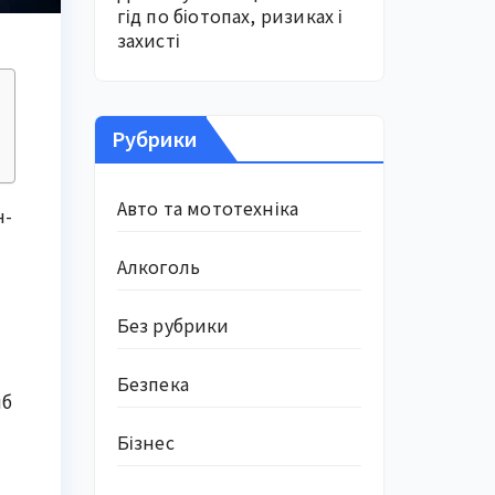
гід по біотопах, ризиках і
захисті
Рубрики
Авто та мототехніка
н-
Алкоголь
Без рубрики
Безпека
иб
Бізнес