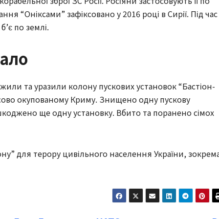
рабельної зброї ЗС Росії. Росіяни застосовують її по
ня “Оніксами” зафіксовано у 2016 році в Сирії. Під час
б’є по землі.
ало
тежили та уразили колону пускових установок “Бастіон-
асово окупованому Криму. Знищено одну пускову
ошкоджено ще одну установку. Вбито та поранено сімох
ону” для терору цивільного населення України, зокрем