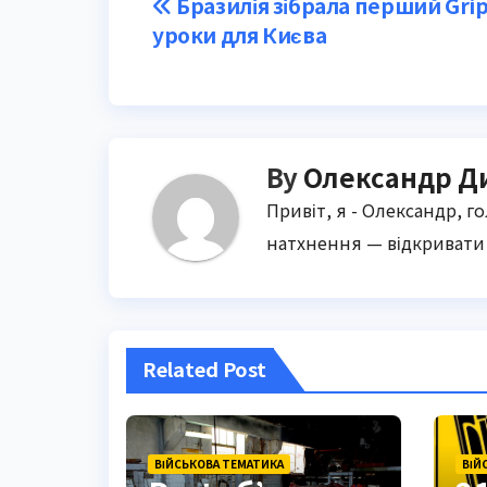
Post
Бразилія зібрала перший Grip
уроки для Києва
navigation
By
Олександр Д
Привіт, я - Олександр, г
натхнення — відкривати 
Related Post
ВІЙСЬКОВА ТЕМАТИКА
ВІЙ