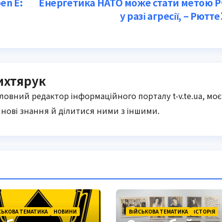
en E:
Енергетика НАТО може стати метою 
у разі агресії, – Рютте
ихтярук
оловний редактор інформаційного порталу t-v.te.ua, моє
нові знання й ділитися ними з іншими.
СЬКОВА ТЕМАТИКА
НОВИНИ
ВІЙСЬКОВА ТЕМАТИКА
ІСТОРІЯ