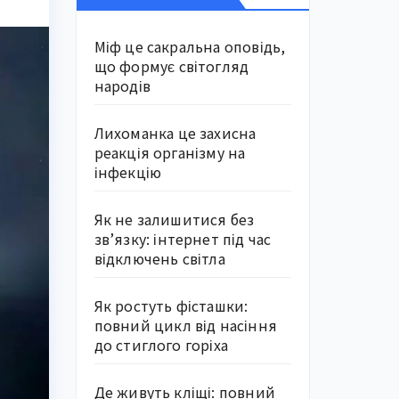
Міф це сакральна оповідь,
що формує світогляд
народів
Лихоманка це захисна
реакція організму на
інфекцію
Як не залишитися без
зв’язку: інтернет під час
відключень світла
Як ростуть фісташки:
повний цикл від насіння
до стиглого горіха
Де живуть кліщі: повний