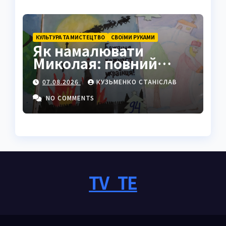
КУЛЬТУРА ТА МИСТЕЦТВО
СВОЇМИ РУКАМИ
Як намалювати
Миколая: повний
покроковий гайд з
07.08.2026
КУЗЬМЕНКО СТАНІСЛАВ
секретами майстрів
NO COMMENTS
TV_TE