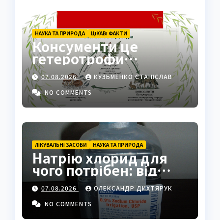
НАУКА ТА ПРИРОДА
ЦІКАВІ ФАКТИ
Консументи це
гетеротрофи
екосистеми
07.08.2026
КУЗЬМЕНКО СТАНІСЛАВ
NO COMMENTS
ЛІКУВАЛЬНІ ЗАСОБИ
НАУКА ТА ПРИРОДА
Натрію хлорид для
чого потрібен: від
фізрозчину до
07.08.2026
ОЛЕКСАНДР ДИХТЯРУК
промисловості
NO COMMENTS