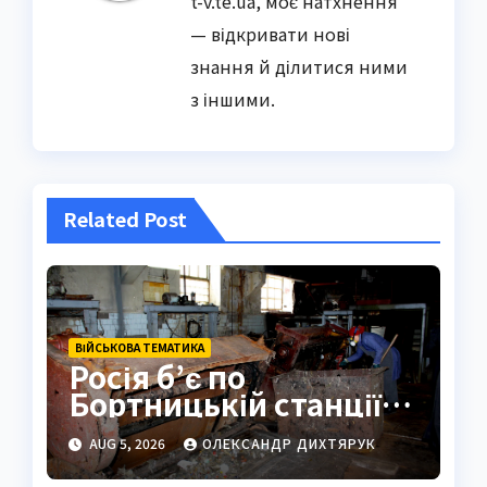
t-v.te.ua, моє натхнення
— відкривати нові
знання й ділитися ними
з іншими.
Related Post
ВІЙСЬКОВА ТЕМАТИКА
Росія б’є по
Бортницькій станції:
експерт попередив
AUG 5, 2026
ОЛЕКСАНДР ДИХТЯРУК
про катастрофу