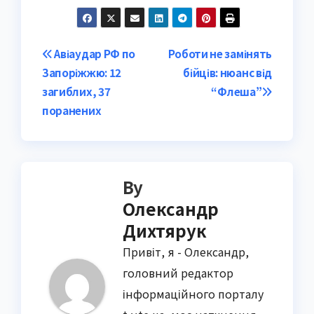
Post
Авіаудар РФ по
Роботи не замінять
Запоріжжю: 12
бійців: нюанс від
navigation
загиблих, 37
“Флеша”
поранених
By
Олександр
Дихтярук
Привіт, я - Олександр,
головний редактор
інформаційного порталу