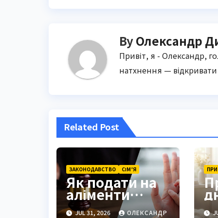
By
Олександр Д
Привіт, я - Олександр, г
натхнення — відкривати 
Related Post
ЗАКОНОДАВСТВО
СІМ’Я
ПРИ
Як подати на
П
аліменти
д
через Дію у
н
JUL 31, 2026
ОЛЕКСАНДР
JU