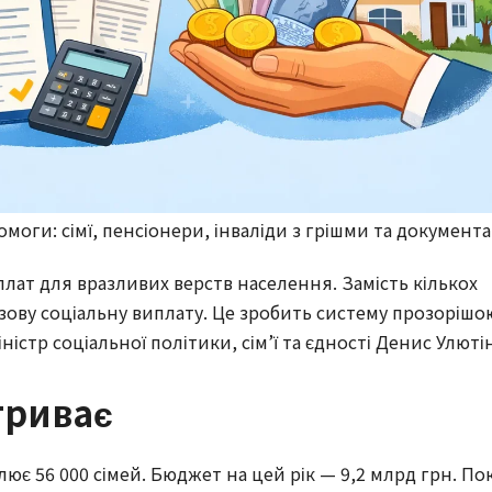
моги: сімї, пенсіонери, інваліди з грішми та документ
лат для вразливих верств населення. Замість кількох
зову соціальну виплату. Це зробить систему прозорішо
ністр соціальної політики, сім’ї та єдності Денис Улютін
триває
лює 56 000 сімей. Бюджет на цей рік — 9,2 млрд грн. По