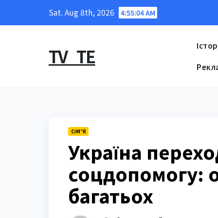
Skip
Sat. Aug 8th, 2026
4:55:05 AM
to
content
Істор
TV_TE
Рекл
СІМ’Я
Україна перехо
соцдопомогу: о
багатьох