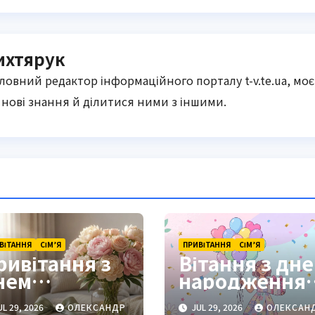
ихтярук
оловний редактор інформаційного порталу t-v.te.ua, моє
нові знання й ділитися ними з іншими.
ВІТАННЯ
СІМ’Я
ПРИВІТАННЯ
СІМ’Я
ривітання з
Вітання з дн
нем
народження
ародження
племінниці:
L 29, 2026
ОЛЕКСАНДР
JUL 29, 2026
ОЛЕКСАН