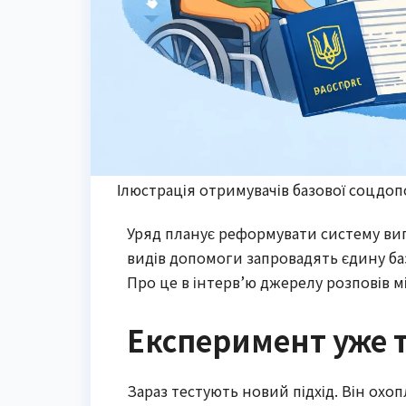
Ілюстрація отримувачів базової соцдопо
Уряд планує реформувати систему вип
видів допомоги запровадять єдину ба
Про це в інтерв’ю джерелу розповів мі
Експеримент уже 
Зараз тестують новий підхід. Він охоп