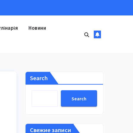
улінарія
Новини
Search
Search
Свежие записи