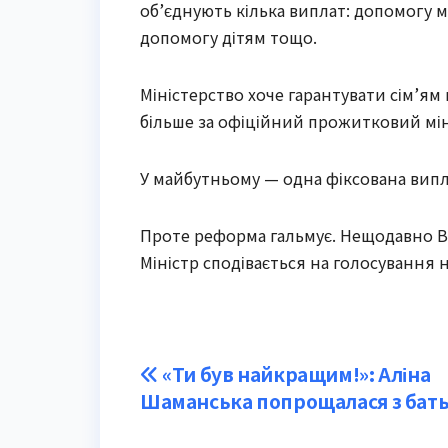
об’єднують кілька виплат: допомогу 
допомогу дітям тощо.
Міністерство хоче гарантувати сім’ям 
більше за офіційний прожитковий міні
У майбутньому — одна фіксована випл
Проте реформа гальмує. Нещодавно Ве
Міністр сподівається на голосування
Post
«Ти був найкращим!»: Аліна
Шаманська попрощалася з бат
navigation