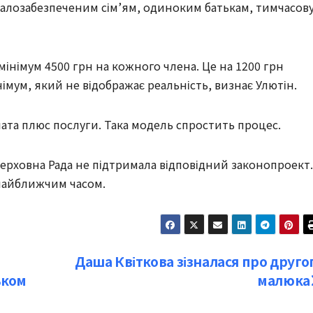
малозабезпеченим сім’ям, одиноким батькам, тимчасов
мінімум 4500 грн на кожного члена. Це на 1200 грн
мум, який не відображає реальність, визнає Улютін.
ата плюс послуги. Така модель спростить процес.
рховна Рада не підтримала відповідний законопроект.
 найближчим часом.
Даша Квіткова зізналася про друго
ьком
малюка