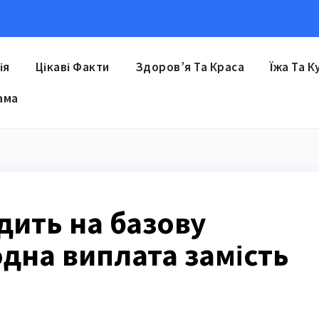
ія
Цікаві Факти
Здоров’я Та Краса
Їжа Та К
ама
дить на базову
дна виплата замість