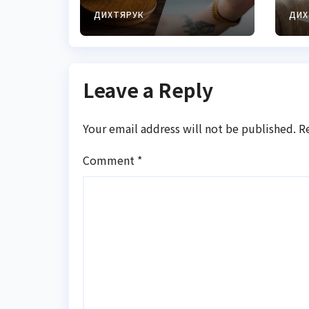
2026 році
св
ід
ДИХТЯРУК
ДИХ
т
Leave a Reply
Your email address will not be published.
R
Comment
*