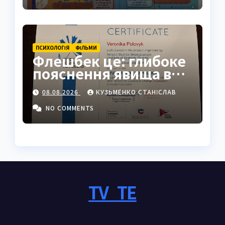
ПСИХОЛОГІЯ
ФІЛЬМИ
Флешбек це: глибоке
пояснення явища в
психології, кіно та
08.08.2026
КУЗЬМЕНКО СТАНІСЛАВ
житті
NO COMMENTS
TV_TE