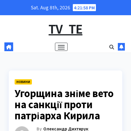
Skip
Sat. Aug 8th, 2026
4:21:59 PM
to
content
TV_TE
НОВИНИ
Угорщина зніме вето
на санкції проти
патріарха Кирила
By
Олександр Дихтярук