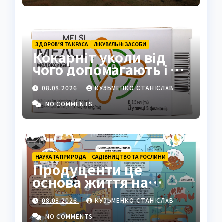
ЗДОРОВ’Я ТА КРАСА
ЛІКУВАЛЬНІ ЗАСОБИ
Кокарніт уколи від
чого допомагають і як
працюють
08.08.2026
КУЗЬМЕНКО СТАНІСЛАВ
NO COMMENTS
НАУКА ТА ПРИРОДА
САДІВНИЦТВО ТА РОСЛИНИ
Продуценти це
основа життя на
Землі: повний гід
08.08.2026
КУЗЬМЕНКО СТАНІСЛАВ
NO COMMENTS