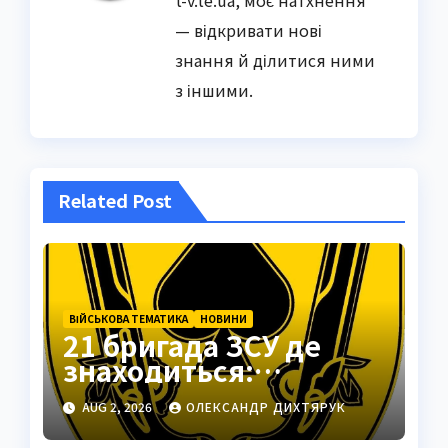
t-v.te.ua, моє натхнення
— відкривати нові
знання й ділитися ними
з іншими.
Related Post
ВІЙСЬКОВА ТЕМАТИКА
НОВИНИ
21 бригада ЗСУ де
знаходиться:
Подільськ як
AUG 2, 2026
ОЛЕКСАНДР ДИХТЯРУК
стратегічний центр