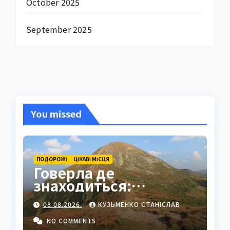
October 2025
September 2025
You missed
ПОДОРОЖІ
ЦІКАВІ МІСЦЯ
Говерла де
знаходиться:
найвища вершина
08.08.2026
КУЗЬМЕНКО СТАНІСЛАВ
України в серці
Карпат
NO COMMENTS