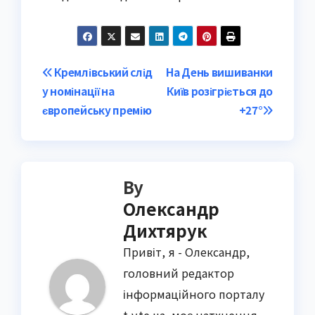
Post
Кремлівський слід
На День вишиванки
у номінації на
Київ розігріється до
navigation
європейську премію
+27°
By
Олександр
Дихтярук
Привіт, я - Олександр,
головний редактор
інформаційного порталу