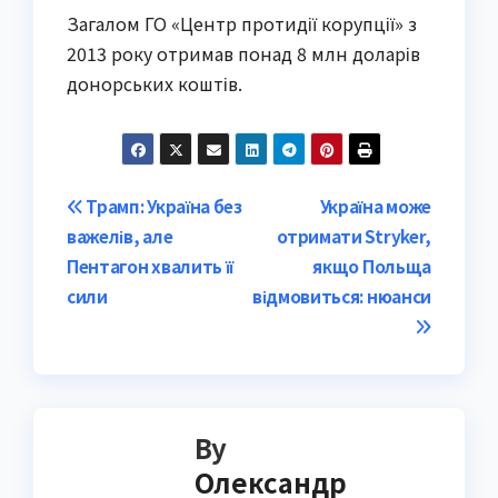
Загалом ГО «Центр протидії корупції» з
2013 року отримав понад 8 млн доларів
донорських коштів.
Post
Трамп: Україна без
Україна може
важелів, але
отримати Stryker,
navigation
Пентагон хвалить її
якщо Польща
сили
відмовиться: нюанси
By
Олександр