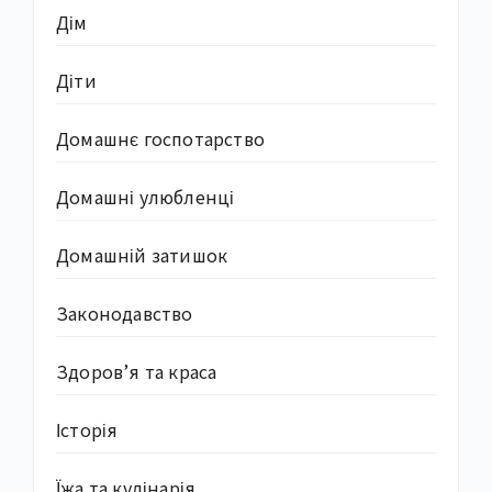
Дім
Діти
Домашнє госпотарство
Домашні улюбленці
Домашній затишок
Законодавство
Здоров’я та краса
Історія
Їжа та кулінарія