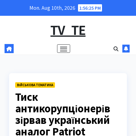
Skip
Mon. Aug 10th, 2026
1:56:26 PM
to
content
TV_TE
ВІЙСЬКОВА ТЕМАТИКА
Тиск
антикорупціонерів
зірвав український
аналог Patriot