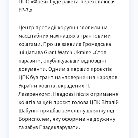
ППО «Фрея» буде ракета-перехоплювач
FP-7.х.
Центр протидії корупції зловили на
масштабних махінаціях з грантовими
коштами. Про це заявила Громадська
ініціатива Grant Watch Ukraine «Стоп-
паразит», опублікувавши відповідні
документи. Одним з перших проєктів
ЦПК був грант на «повернення народові
України коштів, вкрадених П.
Лазаренком». Невдовзі після отримання
коштів за цей проєкт голова ЦПК Віталій
Шабунін придбав земельну ділянку під
Борисполем, яку оформив на дружину
та забув її задекларувати.