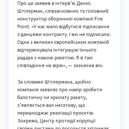
Про це заявив в інтерв’ю Денис
Штілерман, співзасновник та головний
конструктор оборонної компанії Fire
Point. «У нас мало відбутися підписання
з данцями контракту. І ми не підписали.
Одна з великих європейських компаній
відтермінувала інтеграцію їхнього
радара з нашою ракетою. Я в такі
співпадіння не вірю», — зазначив він.
За словами Штілермана, щойно
компанія заявляє про намір зробити
балістичну чи крилату ракету,
з’являється вал негативу, що
перешкоджає реалізації проєктів.
Зокрема, Центр протидії корупції
своїми листами до посольств затримав