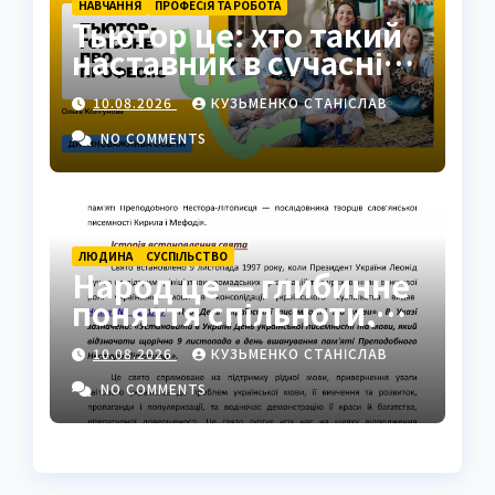
НАВЧАННЯ
ПРОФЕСІЯ ТА РОБОТА
Тьютор це: хто такий
наставник в сучасній
освіті
10.08.2026
КУЗЬМЕНКО СТАНІСЛАВ
NO COMMENTS
ЛЮДИНА
СУCПІЛЬСТВО
Народ це — глибинне
поняття спільноти,
ідентичності та сили
10.08.2026
КУЗЬМЕНКО СТАНІСЛАВ
NO COMMENTS