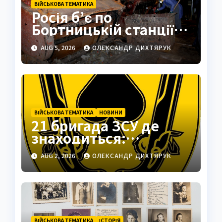
ВІЙСЬКОВА ТЕМАТИКА
Росія б’є по
Бортницькій станції:
експерт попередив
AUG 5, 2026
ОЛЕКСАНДР ДИХТЯРУК
про катастрофу
ВІЙСЬКОВА ТЕМАТИКА
НОВИНИ
21 бригада ЗСУ де
знаходиться:
Подільськ як
AUG 2, 2026
ОЛЕКСАНДР ДИХТЯРУК
стратегічний центр
ВІЙСЬКОВА ТЕМАТИКА
ІСТОРІЯ