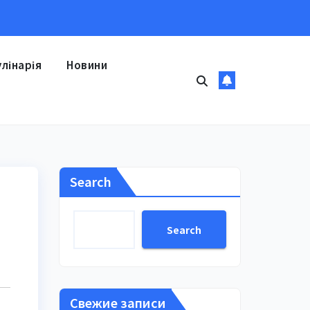
улінарія
Новини
Search
Search
Свежие записи