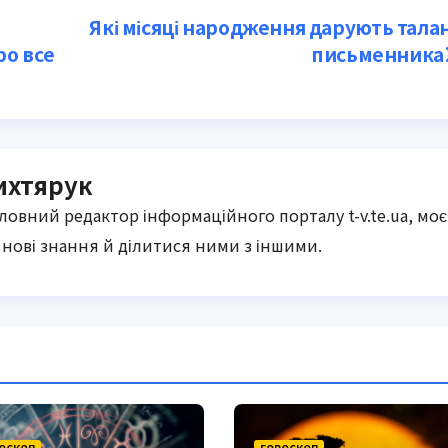
Які місяці народження дарують тала
ро все
письменника
ихтярук
оловний редактор інформаційного порталу t-v.te.ua, моє
нові знання й ділитися ними з іншими.