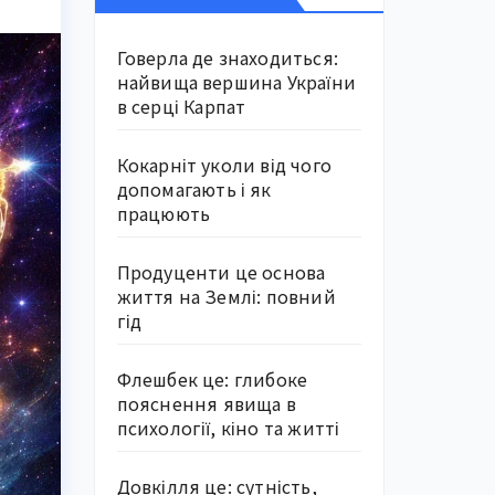
Говерла де знаходиться:
найвища вершина України
в серці Карпат
Кокарніт уколи від чого
допомагають і як
працюють
Продуценти це основа
життя на Землі: повний
гід
Флешбек це: глибоке
пояснення явища в
психології, кіно та житті
Довкілля це: сутність,