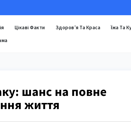
ія
Цікаві Факти
Здоров’я Та Краса
Їжа Та К
ама
аку: шанс на повне
ння життя