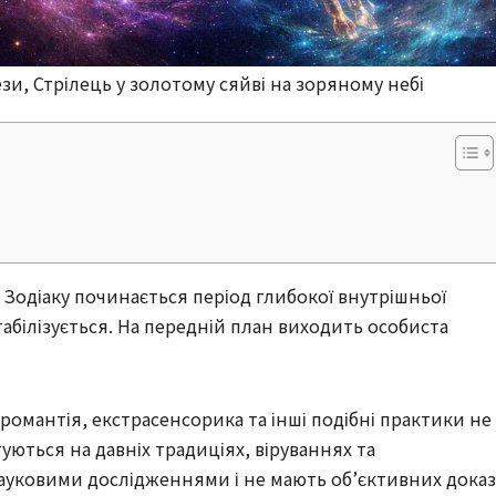
ези, Стрілець у золотому сяйві на зоряному небі
в Зодіаку починається період глибокої внутрішньої
абілізується. На передній план виходить особиста
іромантія, екстрасенсорика та інші подібні практики не 
ються на давніх традиціях, віруваннях та
науковими дослідженнями і не мають об’єктивних доказ