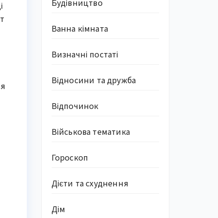
Будівництво
і
нт
Ванна кімната
Визначні постаті
Відносини та дружба
ся
Відпочинок
Військова тематика
Гороскоп
Дієти та схуднення
Дім