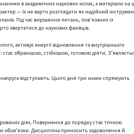
знаними в академічних наукових колах, а матеріали на ц
актер — їх не варто розглядати як надійний інструме
ланів. Під час вирішення питань, пов’язаних із
рто звертатися до наукових фахівців.
логії, активує енергії відновлення та внутрішнього
 стає зібранішою, стійкішою, готовою діяти. З’являєть
й напруга відступають. Цього дня три знаки спрямують
урованих діях. Повернення до порядку стає точкою
ти обов’язки. Дисципліна приносить задоволення й