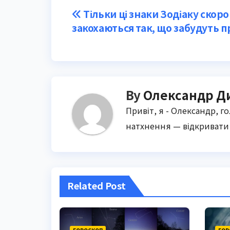
Post
Тільки ці знаки Зодіаку скоро
закохаються так, що забудуть п
navigation
By
Олександр Д
Привіт, я - Олександр, г
натхнення — відкривати 
Related Post