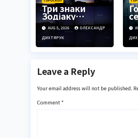
ГОРОСКОП
ГОР
Три знаки
Г
Зодіаку
с
відчують
ін
AUG 5, 2026
ОЛЕКСАНДР
A
тріумф у
О
справах уже
п
ДИХТЯРУК
ДИХ
найближчими
Р
днями
Leave a Reply
Your email address will not be published.
R
Comment
*