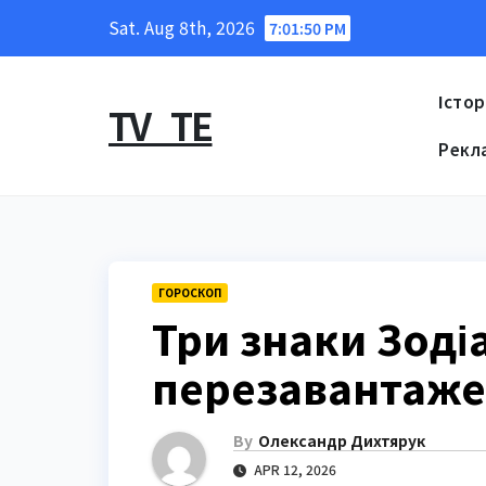
Skip
Sat. Aug 8th, 2026
7:01:51 PM
to
content
Істор
TV_TE
Рекл
ГОРОСКОП
Три знаки Зоді
перезавантаже
By
Олександр Дихтярук
APR 12, 2026