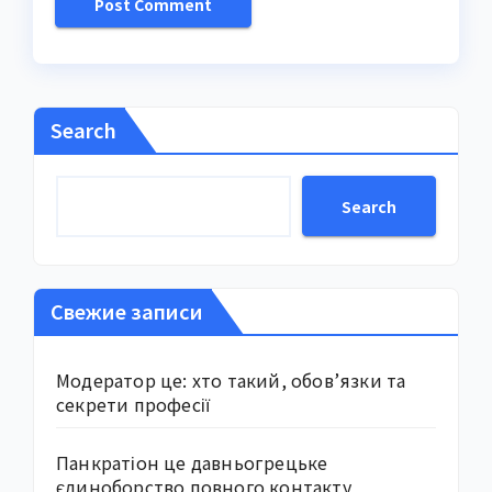
Search
Search
Свежие записи
Модератор це: хто такий, обов’язки та
секрети професії
Панкратіон це давньогрецьке
єдиноборство повного контакту