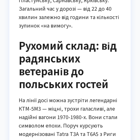
Загальний час у дорозі — від 22 до 40
хвилин залежно від години та кількості
зупинок «на вимогу».
Рухомий склад: від
радянських
ветеранів до
польських гостей
На лінії досі можна зустріти легендарні
КТМ-5М3 — міцні, трохи галасливі, але
надійні вагони 1970-1980-х. Вони стали
символом епохи. Поруч курсують
модернізовані Tatra T3А та T6A5 з Риги