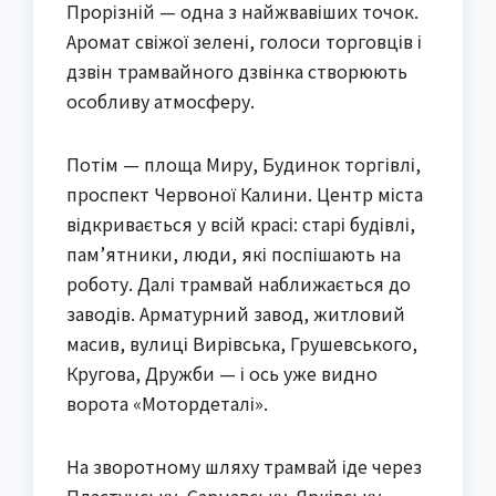
Прорізній — одна з найжвавіших точок.
Аромат свіжої зелені, голоси торговців і
дзвін трамвайного дзвінка створюють
особливу атмосферу.
Потім — площа Миру, Будинок торгівлі,
проспект Червоної Калини. Центр міста
відкривається у всій красі: старі будівлі,
пам’ятники, люди, які поспішають на
роботу. Далі трамвай наближається до
заводів. Арматурний завод, житловий
масив, вулиці Вирівська, Грушевського,
Кругова, Дружби — і ось уже видно
ворота «Мотордеталі».
На зворотному шляху трамвай іде через
Пластунську, Сарнавську, Ярківську.