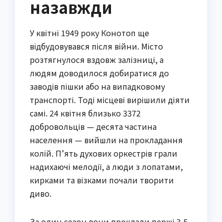
назавжди
У квітні 1949 року Конотоп ще
відбудовувався після війни. Місто
розтягнулося вздовж залізниці, а
людям доводилося добиратися до
заводів пішки або на випадковому
транспорті. Тоді місцеві вирішили діяти
самі. 24 квітня близько 3372
добровольців — десята частина
населення — вийшли на прокладання
колій. П’ять духових оркестрів грали
надихаючі мелодії, а люди з лопатами,
кирками та візками почали творити
диво.
За один сезон вони проклали перші 3,5