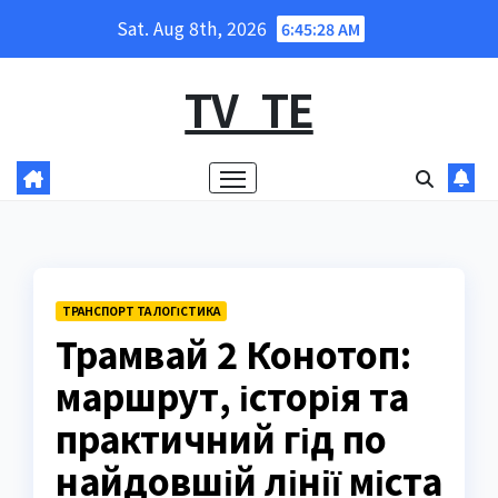
Skip
Sat. Aug 8th, 2026
6:45:29 AM
to
content
TV_TE
ТРАНСПОРТ ТА ЛОГІСТИКА
Трамвай 2 Конотоп:
маршрут, історія та
практичний гід по
найдовшій лінії міста