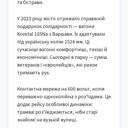
та Острави.
У 2023 році місто отримало справжній
подарунок солідарності — вагони
Konstal 105Na з Варшави. Їх адаптували
під українську колію 1524 мм. Ці
сучасніші вагони комфортніші, тихіші й
економічніші. Сьогодні в парку — суміш
ветеранів і «європейців», які разом
тримають рух.
Контактна мережа на 600 вольт, колія
переважно одноколійна з роз’їздами. Це
додає рейсу особливої динаміки:
трамваї роз’їжджаються, ніби старі
знайомі на вузькій вулиці.