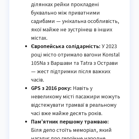
ділянках рейки прокладені
буквально між приватними
садибами — унікальна особливість,
якої майже не зустрінеш в інших
містах.
Європейська солідарність:
У 2023
році місто отримало вагони Konstal
105Na з Варшави та Tatra з Острави
— жест підтримки після важких
часів.
GPS з 2016 року:
Навіть у
невеликому місті пасажири можуть
відстежувати трамваї в реальному
часі вже майже десять років.
Пам’ятник першому трамваю:
Біля депо стоїть меморіал, який
нагадує про героїчне народне