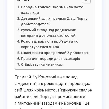
Народна толока, яка змінила місто
назавжди
Детальний шлях трамвая 2: від Порту
до Мотордеталі
Рухомий склад: від радянських
ветеранів до польських гостей
Розклад, вартість проїзду та як
користуватися лінією
Цікаві факти про трамвай 2 у Конотопі
Практичні поради для пасажирів
Стійкість, яка не зникає
Трамвай 2 у Конотопі вже понад
сімдесят п’ять років щодня прокладає
свій шлях крізь місто, з’єднуючи спальні
райони біля Порту з промисловими
гігантськими заводами на околиці. Це