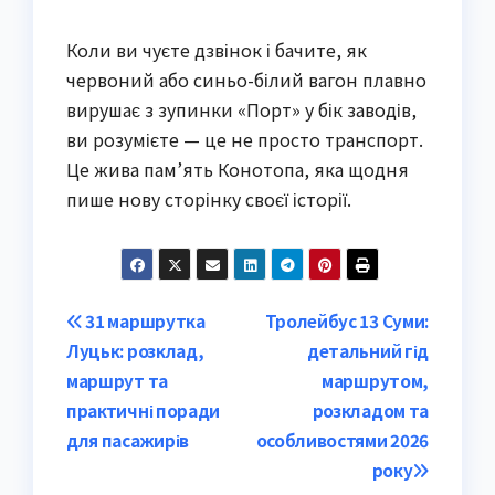
Коли ви чуєте дзвінок і бачите, як
червоний або синьо-білий вагон плавно
вирушає з зупинки «Порт» у бік заводів,
ви розумієте — це не просто транспорт.
Це жива пам’ять Конотопа, яка щодня
пише нову сторінку своєї історії.
Post
31 маршрутка
Тролейбус 13 Суми:
Луцьк: розклад,
детальний гід
navigation
маршрут та
маршрутом,
практичні поради
розкладом та
для пасажирів
особливостями 2026
року