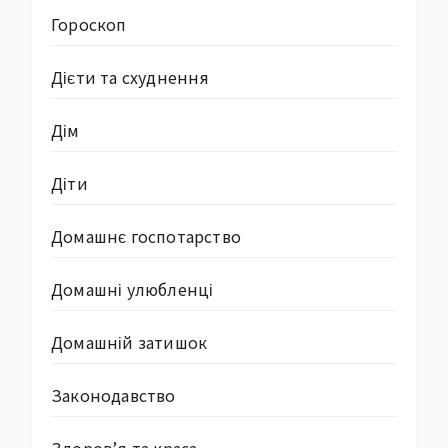
Гороскоп
Дієти та схуднення
Дім
Діти
Домашнє госпотарство
Домашні улюбленці
Домашній затишок
Законодавство
Здоров’я та краса