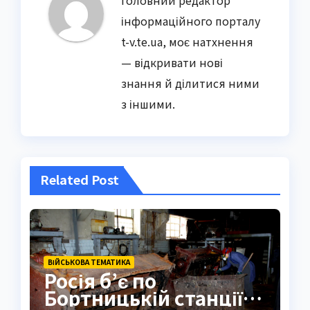
інформаційного порталу
t-v.te.ua, моє натхнення
— відкривати нові
знання й ділитися ними
з іншими.
Related Post
ВІЙСЬКОВА ТЕМАТИКА
Росія б’є по
Бортницькій станції: