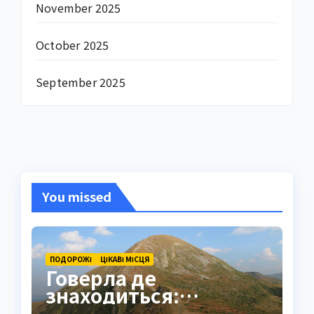
November 2025
October 2025
September 2025
You missed
ПОДОРОЖІ
ЦІКАВІ МІСЦЯ
Говерла де
знаходиться:
найвища вершина