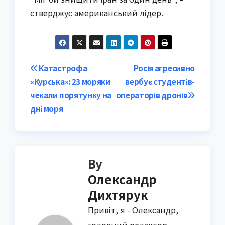
стверджує американський лідер.
Post
Катастрофа
Росія агресивно
«Курська»: 23 моряки
вербує студентів-
navigation
чекали порятунку на
операторів дронів
дні моря
By
Олександр
Дихтярук
Привіт, я - Олександр,
головний редактор