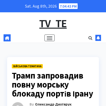
Skip
Sat. Aug 8th, 2026
7:04:44 PM
to
content
TV_TE
ВІЙСЬКОВА ТЕМАТИКА
Трамп запровадив
повну морську
блокаду портів Ірану
By
Олександр Дихтярук