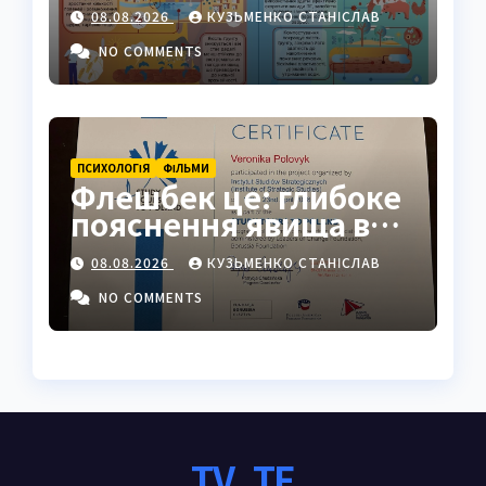
Землі: повний гід
08.08.2026
КУЗЬМЕНКО СТАНІСЛАВ
NO COMMENTS
ПСИХОЛОГІЯ
ФІЛЬМИ
Флешбек це: глибоке
пояснення явища в
психології, кіно та
08.08.2026
КУЗЬМЕНКО СТАНІСЛАВ
житті
NO COMMENTS
TV_TE