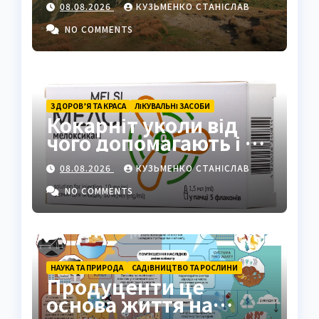
08.08.2026
КУЗЬМЕНКО СТАНІСЛАВ
України в серці
Карпат
NO COMMENTS
ЗДОРОВ’Я ТА КРАСА
ЛІКУВАЛЬНІ ЗАСОБИ
Кокарніт уколи від
чого допомагають і як
працюють
08.08.2026
КУЗЬМЕНКО СТАНІСЛАВ
NO COMMENTS
НАУКА ТА ПРИРОДА
САДІВНИЦТВО ТА РОСЛИНИ
Продуценти це
основа життя на