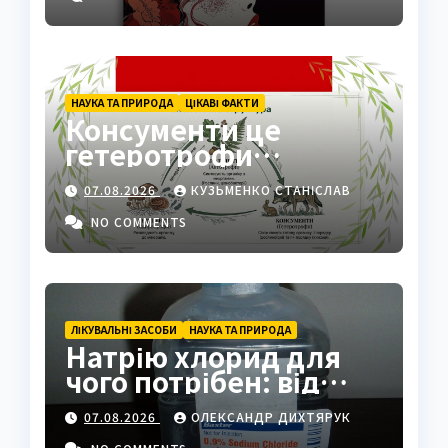
НАУКА ТА ПРИРОДА
ЦІКАВІ ФАКТИ
Консументи це
гетеротрофи
екосистеми
07.08.2026
КУЗЬМЕНКО СТАНІСЛАВ
NO COMMENTS
ЛІКУВАЛЬНІ ЗАСОБИ
НАУКА ТА ПРИРОДА
Натрію хлорид для
чого потрібен: від
фізрозчину до
07.08.2026
ОЛЕКСАНДР ДИХТЯРУК
промисловості