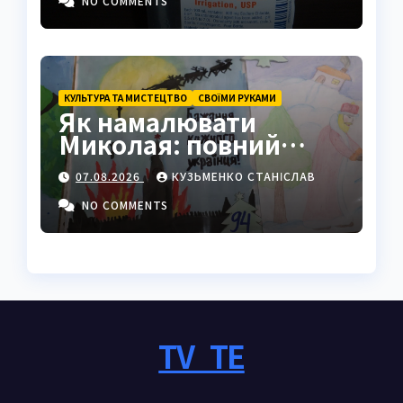
NO COMMENTS
КУЛЬТУРА ТА МИСТЕЦТВО
СВОЇМИ РУКАМИ
Як намалювати
Миколая: повний
покроковий гайд з
07.08.2026
КУЗЬМЕНКО СТАНІСЛАВ
секретами майстрів
NO COMMENTS
TV_TE