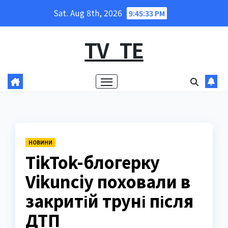
Skip
Sat. Aug 8th, 2026
9:45:34 PM
to
content
TV_TE
НОВИНИ
TikTok-блогерку
Vikunciy поховали в
закритій труні після
ДТП