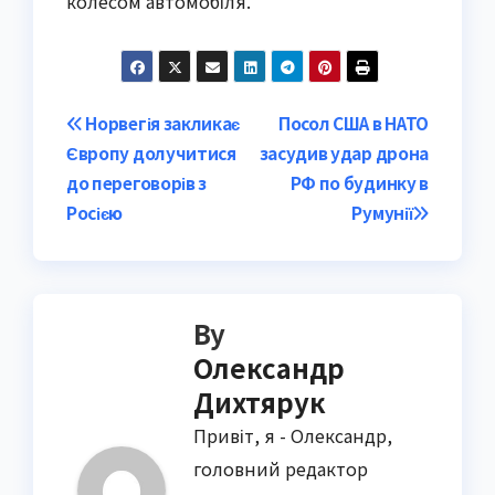
колесом автомобіля.
Post
Норвегія закликає
Посол США в НАТО
Європу долучитися
засудив удар дрона
navigation
до переговорів з
РФ по будинку в
Росією
Румунії
By
Олександр
Дихтярук
Привіт, я - Олександр,
головний редактор