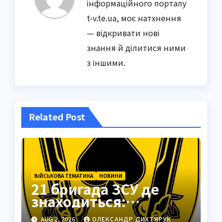
інформаційного порталу
t-v.te.ua, моє натхнення
— відкривати нові
знання й ділитися ними
з іншими.
Related Post
ВІЙСЬКОВА ТЕМАТИКА
НОВИНИ
21 бригада ЗСУ де
знаходиться:
Подільськ як
AUG 2, 2026
ОЛЕКСАНДР ДИХТЯРУК