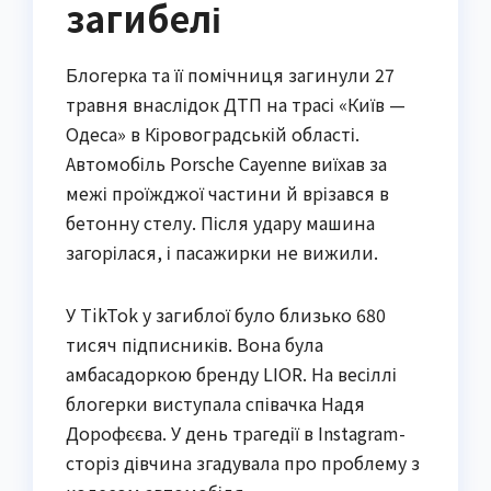
загибелі
Блогерка та її помічниця загинули 27
травня внаслідок ДТП на трасі «Київ —
Одеса» в Кіровоградській області.
Автомобіль Porsche Cayenne виїхав за
межі проїжджої частини й врізався в
бетонну стелу. Після удару машина
загорілася, і пасажирки не вижили.
У TikTok у загиблої було близько 680
тисяч підписників. Вона була
амбасадоркою бренду LIOR. На весіллі
блогерки виступала співачка Надя
Дорофєєва. У день трагедії в Instagram-
сторіз дівчина згадувала про проблему з