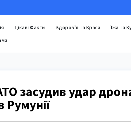
ія
Цікаві Факти
Здоров’я Та Краса
Їжа Та К
ама
ТО засудив удар дрон
в Румунії