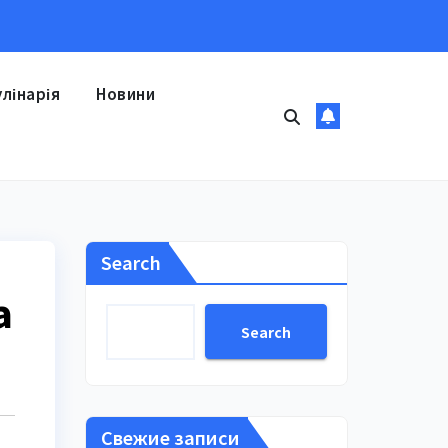
улінарія
Новини
Search
а
Search
Свежие записи