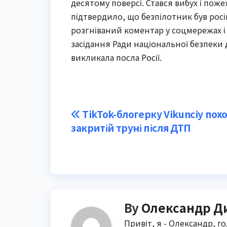
десятому поверсі. Стався вибух і пож
підтвердило, що безпілотник був росі
розгніваний коментар у соцмережах і 
засідання Ради національної безпеки 
викликала посла Росії.
Post
TikTok-блогерку Vikunciy пох
закритій труні після ДТП
navigation
By
Олександр Д
Привіт, я - Олександр, г