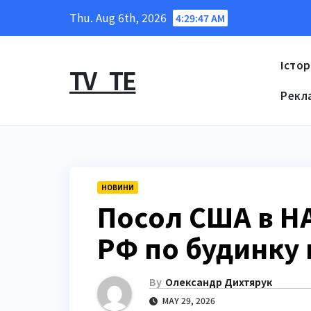
Skip
Thu. Aug 6th, 2026
4:29:48 AM
to
content
Істор
TV_TE
Рекл
НОВИНИ
Посол США в НА
РФ по будинку 
By
Олександр Дихтярук
MAY 29, 2026