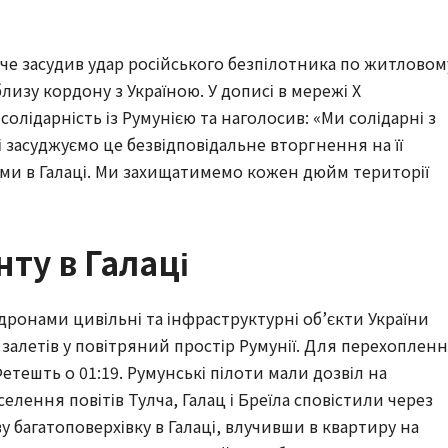
че засудив удар російського безпілотника по житловом
лизу кордону з Україною. У дописі в мережі X
лідарність із Румунією та наголосив: «Ми солідарні з
засуджуємо це безвідповідальне вторгнення на її
ми в Галаці. Ми захищатимемо кожен дюйм території
ту в Галаці
 дронами цивільні та інфраструктурні об’єкти України
 залетів у повітряний простір Румунії. Для перехоплен
етешть о 01:19. Румунські пілоти мали дозвіл на
селення повітів Тулча, Галац і Бреїла сповістили через
у багатоповерхівку в Галаці, влучивши в квартиру на