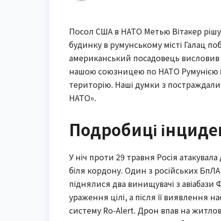
Посол США в НАТО Метью Вітакер рішу
будинку в румунському місті Галац поб
американський посадовець висловив со
нашою союзницею по НАТО Румунією і 
територію. Наші думки з постраждали
НАТО».
Подробиці інциден
У ніч проти 29 травня Росія атакувала
біля кордону. Один з російських БпЛА
піднялися два винищувачі з авіабази Ф
ураження цілі, а після її виявлення на
систему Ro-Alert. Дрон впав на житлов