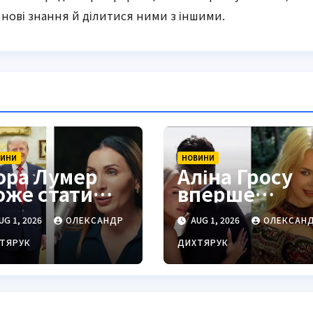
нові знання й ділитися ними з іншими.
ВИНИ
НОВИНИ
ора Лумер
Аліна Гросу
оже стати
вперше
роукраїнськи
пояснила,
UG 1, 2026
ОЛЕКСАНДР
AUG 1, 2026
ОЛЕКСАН
 голосом для
чому не
рампа
показує
ТЯРУК
ДИХТЯРУК
чоловіка