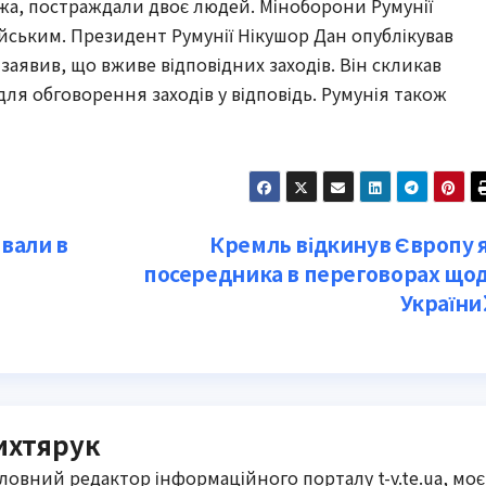
ежа, постраждали двоє людей. Міноборони Румунії
йським. Президент Румунії Нікушор Дан опублікував
заявив, що вживе відповідних заходів. Він скликав
для обговорення заходів у відповідь. Румунія також
овали в
Кремль відкинув Європу 
посередника в переговорах що
України
ихтярук
оловний редактор інформаційного порталу t-v.te.ua, моє