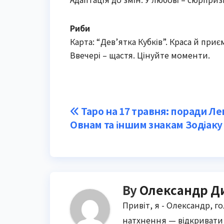
Риби
Карта: “Дев’ятка Кубків”. Краса й приє
Ввечері – щастя. Цінуйте моменти.
Post
Таро на 17 травня: поради Ле
Овнам та іншим знакам Зодіаку
navigation
By
Олександр Д
Привіт, я - Олександр, г
натхнення — відкривати 