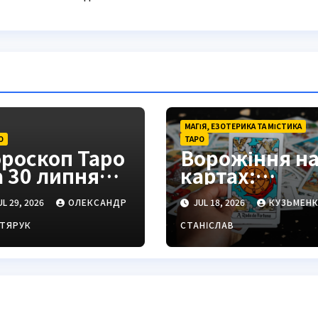
МАГІЯ, ЕЗОТЕРИКА ТА МІСТИКА
О
ТАРО
ороскоп Таро
Ворожіння н
а 30 липня
картах:
26: баланс і
повний
L 29, 2026
ОЛЕКСАНДР
JUL 18, 2026
КУЗЬМЕН
міни для
посібник для
наків
початківців і
ТЯРУК
СТАНІСЛАВ
просунутих