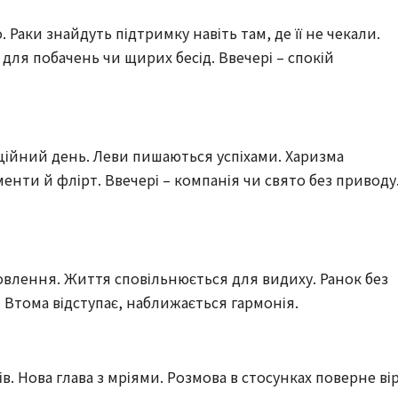
о. Раки знайдуть підтримку навіть там, де її не чекали.
 для побачень чи щирих бесід. Ввечері – спокій
оційний день. Леви пишаються успіхами. Харизма
менти й флірт. Ввечері – компанія чи свято без приводу
дновлення. Життя сповільнюється для видиху. Ранок без
. Втома відступає, наближається гармонія.
в. Нова глава з мріями. Розмова в стосунках поверне вір