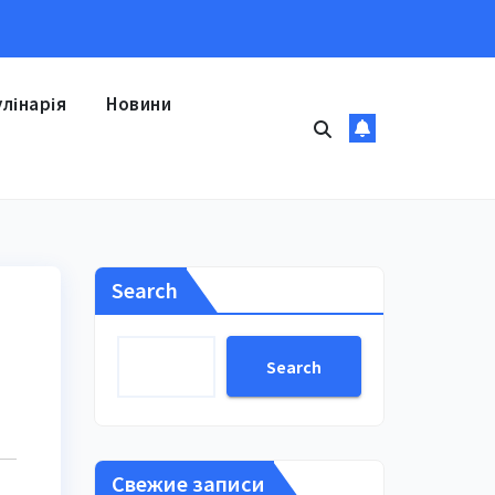
улінарія
Новини
Search
Search
Свежие записи