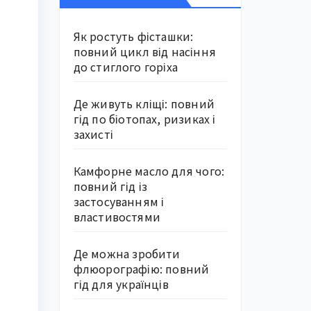
Як ростуть фісташки:
повний цикл від насіння
до стиглого горіха
Де живуть кліщі: повний
гід по біотопах, ризиках і
захисті
Камфорне масло для чого:
повний гід із
застосуванням і
властивостями
Де можна зробити
флюорографію: повний
гід для українців