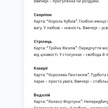
Ввечері – прогулянка чи роздуми.
Скорпіон
Карта: “Король Кубків”. Глибокі емоці
вагу. У любові – ніжність. Ввечері – 
Стрілець
Карта: “Трійка Жезлів”. Передчуття м
від цікавості. У стосунках – свобода й л
Козеріг
Карта: “Королева Пентаклів”. Турбота
парах – проста увага. Ввечері – стабіль
Водолій
Карта: “Колесо Фортуни”. Непередбач
Адаптація до змін. У любові – сюрприз