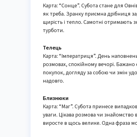
Карта: “Сонце”. Субота стане для Овн
як треба. Зранку приємна дрібниця за
щирість і тепло. Самотні отримають з
турботи.
Телець
Карта: “Імператриця”. День наповнени
розмовах, спокійному вечорі. Бажано
покупок, догляду за собою чи змін удо
надовго.
Близнюки
Карта: “Маг”. Субота принесе випадков
уваги. Цікава розмова чи знайомство в
виросте в щось велике. Одна фраза м