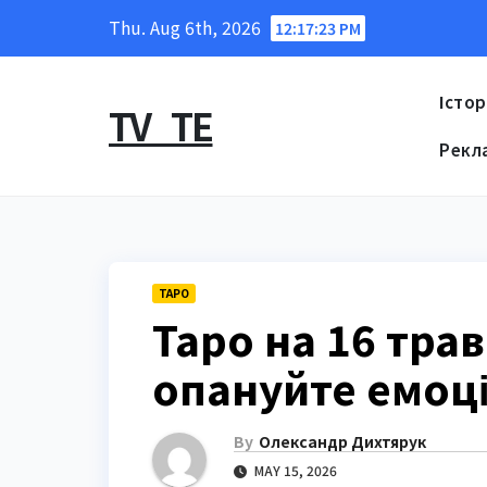
Skip
Thu. Aug 6th, 2026
12:17:24 PM
to
content
Істор
TV_TE
Рекл
ТАРО
Таро на 16 трав
опануйте емоці
By
Олександр Дихтярук
MAY 15, 2026