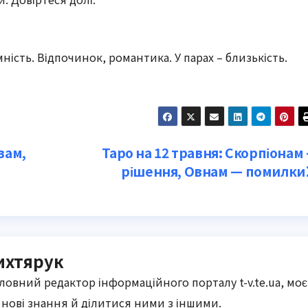
мність. Відпочинок, романтика. У парах – близькість.
вам,
Таро на 12 травня: Скорпіонам
рішення, Овнам — помилки
ихтярук
оловний редактор інформаційного порталу t-v.te.ua, моє
нові знання й ділитися ними з іншими.