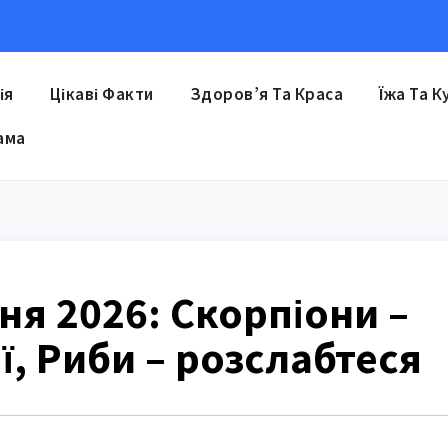
ія
Цікаві Факти
Здоров’я Та Краса
Їжа Та К
ама
ня 2026: Скорпіони –
ї, Риби – розслабтеся