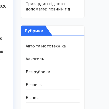
Трикардин від чого
2026
допомагає: повний гід
Рубрики
є
Авто та мототехніка
ів
і
Алкоголь
т
Без рубрики
Безпека
Бізнес