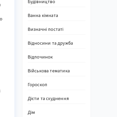
Будівництво
я
Ванна кімната
ро
Визначні постаті
Відносини та дружба
Відпочинок
Військова тематика
Гороскоп
і
Дієти та схуднення
Дім