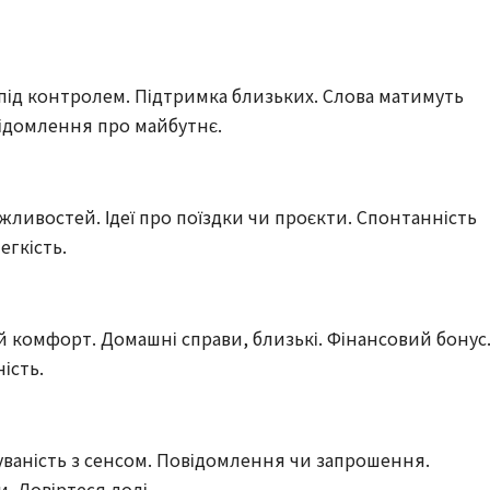
ї під контролем. Підтримка близьких. Слова матимуть
усвідомлення про майбутнє.
ожливостей. Ідеї про поїздки чи проєкти. Спонтанність
егкість.
 й комфорт. Домашні справи, близькі. Фінансовий бонус.
ність.
уваність з сенсом. Повідомлення чи запрошення.
и. Довіртеся долі.