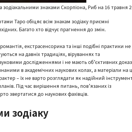
а зодіакальними знаками Скорпіона, Риб на 16 травня 
ртами Таро обіцяє всім знакам зодіаку приємні
ихідних. Багато хто відчує прагнення до змін.
іромантія, екстрасенсорика та інші подібні практики не 
ються на давніх традиціях, віруваннях та
науковими дослідженнями і не мають об’єктивних доказ
знаними в академічних наукових колах, а матеріали на ц
актер – їх не варто розглядати як надійний інструмен
ланів. Під час вирішення питань, пов’язаних із
рто звертатися до наукових фахівців.
ми зодіаку