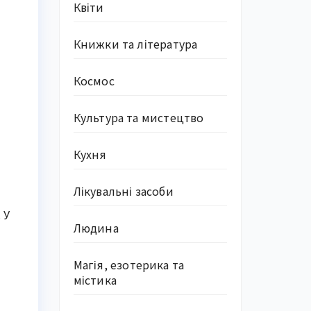
Квіти
Книжки та література
Космос
Культура та мистецтво
Кухня
Лікувальні засоби
 У
Людина
Магія, езотерика та
містика