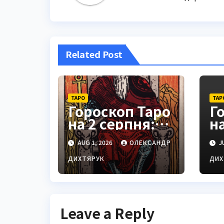
Related Post
ТАРО
ТАР
Гороскоп Таро
Г
на 2 серпня:
н
виклики
20
AUG 1, 2026
ОЛЕКСАНДР
JU
Левам і
з
Козерогам
з
ДИХТЯРУК
ДИХ
Leave a Reply