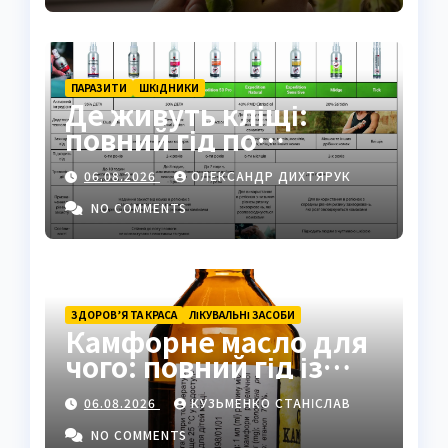
ПАРАЗИТИ
ШКІДНИКИ
Де живуть кліщі:
повний гід по
біотопах, ризиках і
06.08.2026
ОЛЕКСАНДР ДИХТЯРУК
захисті
NO COMMENTS
ЗДОРОВ’Я ТА КРАСА
ЛІКУВАЛЬНІ ЗАСОБИ
Камфорне масло для
чого: повний гід із
застосуванням і
06.08.2026
КУЗЬМЕНКО СТАНІСЛАВ
властивостями
NO COMMENTS