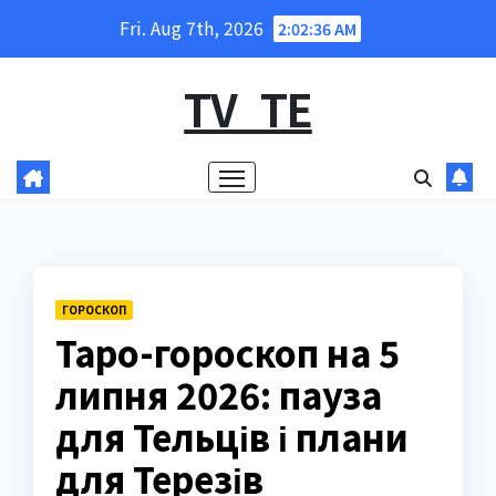
Skip
Fri. Aug 7th, 2026
2:02:37 AM
to
content
TV_TE
ГОРОСКОП
Таро-гороскоп на 5
липня 2026: пауза
для Тельців і плани
для Терезів