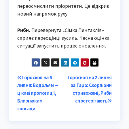
переосмислити пріоритети. Це відкриє
новий напрямок руху.
Риби.
Перевернута «Сімка Пентаклів»
сприяє переоцінці зусиль. Чесна оцінка
ситуації запустить процес оновлення.
Post
Гороскоп на 6
Гороскоп на 2 липня
липня: Водоліям —
за Таро: Скорпіони
navigation
цікаві пропозиції,
стривожені, Риби
Близнюкам —
спостерігають
спогади