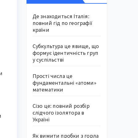
Де знаходиться Італія:
повний гід по географії
країни
Субкультура це явище, що
формує ідентичність груп
у суспільстві
и
Прості числа це
фундаментальні «атоми»
математики
Сізо це: повний розбір
слідчого ізолятора в
и
Україні
Як вимити пробки з горла