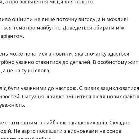
, а про звільнення місця для нового.
ливо оцінити не лише поточну вигоду, а й можливі
иться тема про майбутнє. Доведеться обирати між
варіантом.
ень може початися з новини, яка спочатку здасться
рібно уважно ставитися до деталей. В особистому жит
 а не на гучні слова.
 Слід бути уважними до настрою. Є ризик зациклюватис
ивостей. Ситуація швидко зміниться після нових фактів
уважність.
е стати одним із найбільш загадкових днів. Складно
одій. Не варто поспішати з висновками на основі