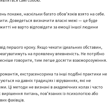
’являться самі собою.
нь покаже, наскільки багато обов’язків взято на себе.
ти. Доведеться визначити власні межі — це буде
итті не варто відповідати за емоції іншої людини
від першого кроку. Якщо чекати ідеальних обставин,
еагуватимуть на проявлену впевненість. Не потрібно
есніше говорите, тим легше досягти взаєморозуміння.
іромантія, екстрасенсорика та інші подібні практики не 
ться на давніх традиціях і віруваннях, які не
. Ці методи не визнані в академічних колах і часто
 вирішення питань, пов’язаних із психологією або
вих фахівців.