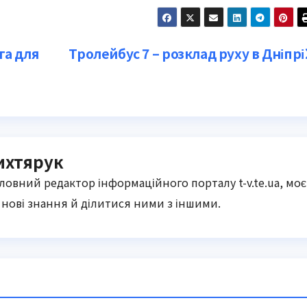
га для
Тролейбус 7 – розклад руху в Дніпрі
ихтярук
оловний редактор інформаційного порталу t-v.te.ua, моє
нові знання й ділитися ними з іншими.