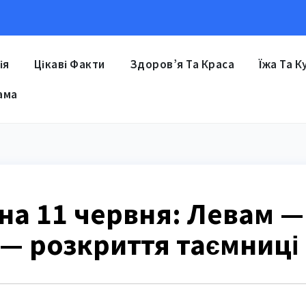
ія
Цікаві Факти
Здоров’я Та Краса
Їжа Та К
ама
на 11 червня: Левам —
— розкриття таємниці