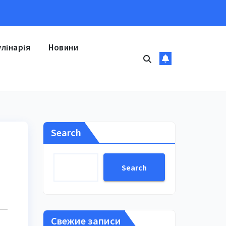
улінарія
Новини
Search
Search
Свежие записи