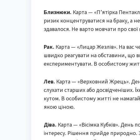
Близнюки.
Карта — «П’ятірка Пентакл
ризик концентруватися на браку, а н
здавалося. Не варто мовчати про свої
Рак.
Карта — «Лицар Жезлів». На вас че
швидко реагувати на обставини, що ви
експериментувати. В особистому жит
Лев.
Карта — «Верховний Жрець». День
слухати старших або досвідченіших. Ї
кутом. В особистому житті не намагай
якою ціною.
Діва.
Карта — «Вісімка Кубків». День п
інтересу. Рішення прийде природно. 