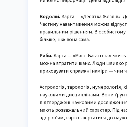
неповної інформації. Деякі відповіді з
Водолій.
Карта — «Десятка Жезлів». Де
Частину навантаження можна відпусти
правильним рішенням. В особистому ж
більше, ніж вона сама.
Риби.
Карта — «Маг». Багато залежить 
можна втратити шанс. Люди швидко р
приховувати справжні наміри — чим ч
Астрологія, тарологія, нумерологія, х
науковими дисциплінами. Вони ґрунтую
підтверджені науковими дослідженнями
мають розважальний характер. Під час
здоров’ям, варто звертатися до науко