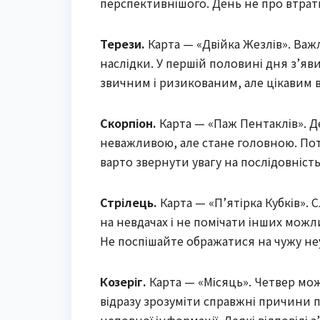
перспективнішого. День не про втрати
Терези.
Карта — «Двійка Жезлів». Важ
наслідки. У першій половині дня з’яв
звичним і ризикованим, але цікавим 
Скорпіон.
Карта — «Паж Пентаклів». Д
неважливою, але стане головною. Пот
варто звернути увагу на послідовність,
Стрілець.
Карта — «П’ятірка Кубків».
на невдачах і не помічати інших можл
Не поспішайте ображатися на чужу не
Козеріг.
Карта — «Місяць». Четвер мож
відразу зрозуміти справжні причини п