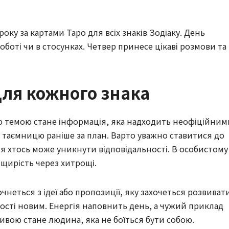
оку за картами Таро для всіх знаків Зодіаку. День
оботі чи в стосунках. Четвер принесе цікаві розмови та
для кожного знака
ою темою стане інформація, яка надходить неофіційним
таємницю раніше за план. Варто уважно ставитися до
ня хтось може уникнути відповідальності. В особистому
 щирість через хитрощі.
чнеться з ідеї або пропозиції, яку захочеться розвиват
ності новим. Енергія наповнить день, а чужий приклад
ивою стане людина, яка не боїться бути собою.