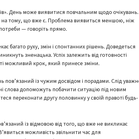
ів». День може виявитися повчальним щодо очікувань.
е на тому, що вже є. Проблема виявиться меншою, ніж
 потреби — говоріть прямо.
кає багато руху, змін і спонтанних рішень. Доведеться
никнуть зненацька. Успіх залежить від готовності
ті можливий крок, який принесе зміни.
 пов’язаний із чужим досвідом і порадами. Слід уважн
хні слова допоможуть побачити ситуацію під новим
теся переконати другу половинку у своїй правоті будь-
ов’язаний із відмовою від того, що вже не викликає
З’явиться можливість звільнити час для