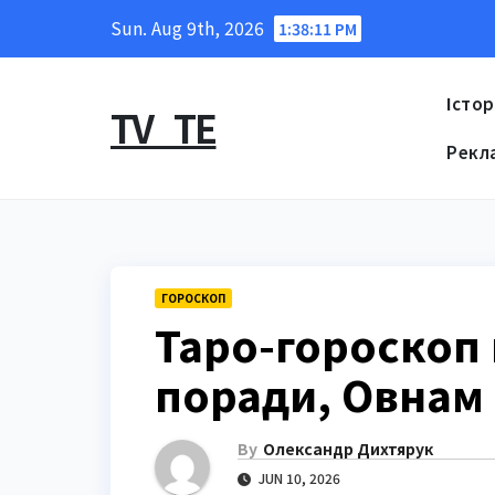
Skip
Sun. Aug 9th, 2026
1:38:12 PM
to
content
Істор
TV_TE
Рекл
ГОРОСКОП
Таро-гороскоп 
поради, Овнам 
By
Олександр Дихтярук
JUN 10, 2026