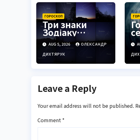
ГОРОСКОП
ГОР
Три знаки
Г
Зодіаку
с
відчують
ін
AUG 5, 2026
ОЛЕКСАНДР
A
тріумф у
О
справах уже
п
ДИХТЯРУК
ДИХ
найближчими
Р
днями
Leave a Reply
Your email address will not be published.
R
Comment
*