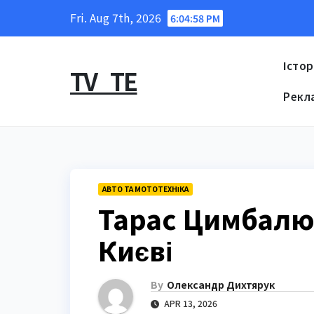
Skip
Fri. Aug 7th, 2026
6:04:59 PM
to
content
Істор
TV_TE
Рекл
АВТО ТА МОТОТЕХНІКА
Тарас Цимбалю
Києві
By
Олександр Дихтярук
APR 13, 2026