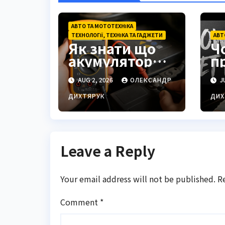
АВТО ТА МОТОТЕХНІКА
ТЕХНОЛОГІЇ, ТЕХНІКА ТА ГАДЖЕТИ
АВТ
Як знати що
Ч
акумулятор
п
заряджений:
К
AUG 2, 2026
ОЛЕКСАНДР
JU
повний
е
посібник з
ях
ДИХТЯРУК
ДИХ
методами
з
перевірки
Leave a Reply
Your email address will not be published.
R
Comment
*