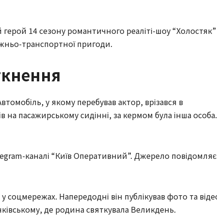
й герой 14 сезону романтичного реаліті-шоу “Холостяк”
жньо-транспортної пригоди.
ткнення
Автомобіль, у якому перебував актор, врізався в
 на пасажирському сидінні, за кермом була інша особа.
Telegram-каналі “Київ Оперативний”. Джерело повідомляє
у соцмережах. Напередодні він публікував фото та віде
нківському, де родина святкувала Великдень.