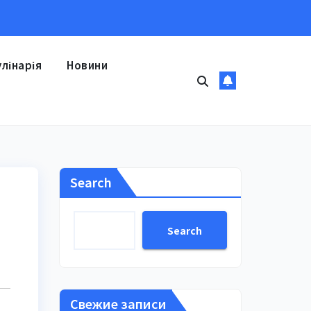
улінарія
Новини
Search
Search
Свежие записи