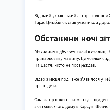
Відомий український актор і головни
Тарас Цимбалюк став учасником доро
Обставини ночі зі
Зіткнення відбулося вночі в столиці. 
припарковану машину. Цимбалюк сидів
На щастя, ніхто не постраждав.
Відео з місця події вже з’явилося у 
про ці деталі.
Сам актор поки не коментує інцидент 
з батьківського дому в Корсуні-Шевче