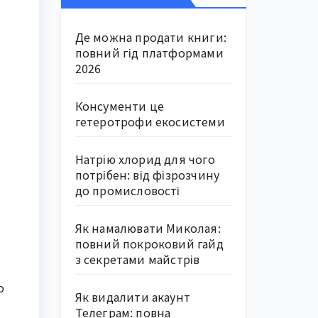
Де можна продати книги:
повний гід платформами
2026
Консументи це
гетеротрофи екосистеми
Натрію хлорид для чого
потрібен: від фізрозчину
до промисловості
Як намалювати Миколая:
повний покроковий гайд
з секретами майстрів
о
Як видалити акаунт
Телеграм: повна