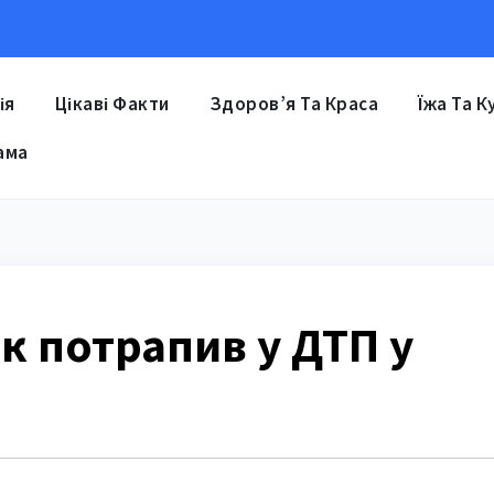
ія
Цікаві Факти
Здоров’я Та Краса
Їжа Та К
ама
к потрапив у ДТП у