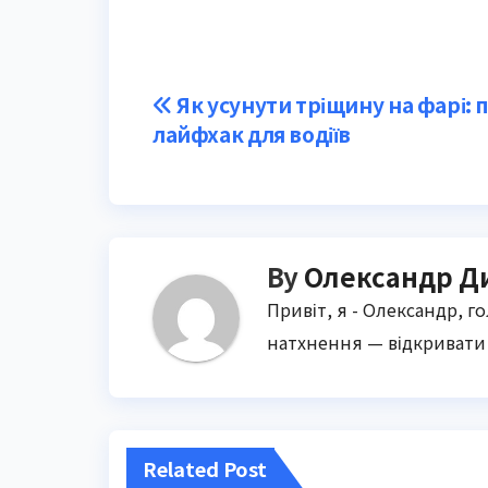
Post
Як усунути тріщину на фарі: 
лайфхак для водіїв
navigation
By
Олександр Д
Привіт, я - Олександр, г
натхнення — відкривати 
Related Post