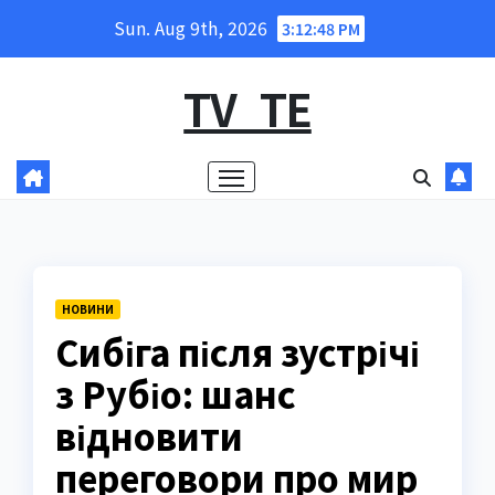
Skip
Sun. Aug 9th, 2026
3:12:49 PM
to
content
TV_TE
НОВИНИ
Сибіга після зустрічі
з Рубіо: шанс
відновити
переговори про мир