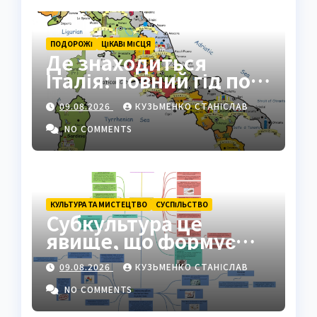
ПОДОРОЖІ
ЦІКАВІ МІСЦЯ
Де знаходиться
Італія: повний гід по
географії країни
09.08.2026
КУЗЬМЕНКО СТАНІСЛАВ
NO COMMENTS
КУЛЬТУРА ТА МИСТЕЦТВО
СУCПІЛЬСТВО
Субкультура це
явище, що формує
ідентичність груп у
09.08.2026
КУЗЬМЕНКО СТАНІСЛАВ
суспільстві
NO COMMENTS