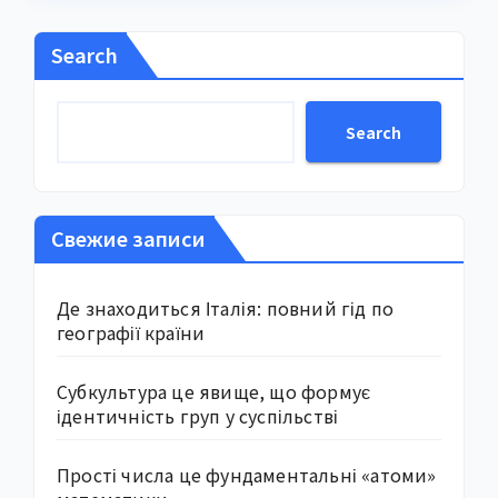
Search
Search
Свежие записи
Де знаходиться Італія: повний гід по
географії країни
Субкультура це явище, що формує
ідентичність груп у суспільстві
Прості числа це фундаментальні «атоми»