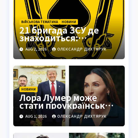
ВІЙСЬКОВА ТЕМАТИКА
НОВИНИ
21 бригада ЗСУ де
знаходиться:
Подільськ як
AUG 2, 2026
ОЛЕКСАНДР ДИХТЯРУК
стратегічний центр
НОВИНИ
Лора Лумер може
стати проукраїнським
голосом для Трампа
AUG 1, 2026
ОЛЕКСАНДР ДИХТЯРУК