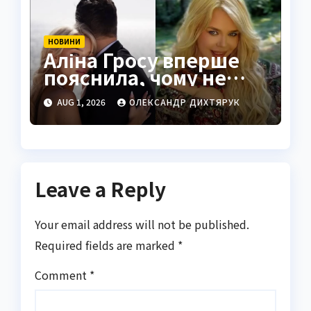
НОВИНИ
Аліна Гросу вперше
пояснила, чому не
показує чоловіка
AUG 1, 2026
ОЛЕКСАНДР ДИХТЯРУК
Leave a Reply
Your email address will not be published.
Required fields are marked
*
Comment
*