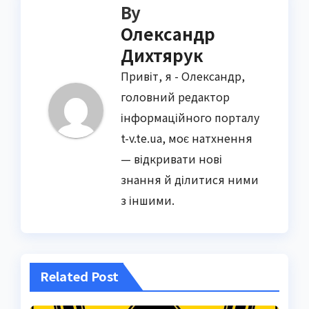
By
Олександр
Дихтярук
Привіт, я - Олександр,
головний редактор
інформаційного порталу
t-v.te.ua, моє натхнення
— відкривати нові
знання й ділитися ними
з іншими.
Related Post