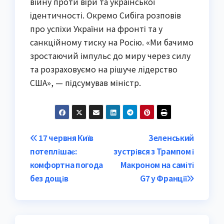
війну проти віри та української
ідентичності. Окремо Сибіга розповів
про успіхи України на фронті та у
санкційному тиску на Росію. «Ми бачимо
зростаючий імпульс до миру через силу
та розраховуємо на рішуче лідерство
США», — підсумував міністр.
Post
17 червня Київ
Зеленський
потеплішає:
зустрівся з Трампом і
navigation
комфортна погода
Макроном на саміті
без дощів
G7 у Франції