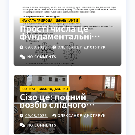
НАУКА ТА ПРИРОДА
ЦІКАВІ ФАКТИ
Прості числа це
фундаментальні
«атоми» математики
09.08.2026
ОЛЕКСАНДР ДИХТЯРУК
NO COMMENTS
БЕЗПЕКА
ЗАКОНОДАВСТВО
Сізо це: повний
розбір слідчого
ізолятора в Україні
09.08.2026
ОЛЕКСАНДР ДИХТЯРУК
NO COMMENTS