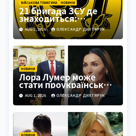
ВІЙСЬКОВА ТЕМАТИКА
НОВИНИ
21 бригада ЗСУ де
знаходиться:
Подільськ як
AUG 2, 2026
ОЛЕКСАНДР ДИХТЯРУК
стратегічний центр
НОВИНИ
Лора Лумер може
стати проукраїнським
голосом для Трампа
AUG 1, 2026
ОЛЕКСАНДР ДИХТЯРУК
НОВИНИ