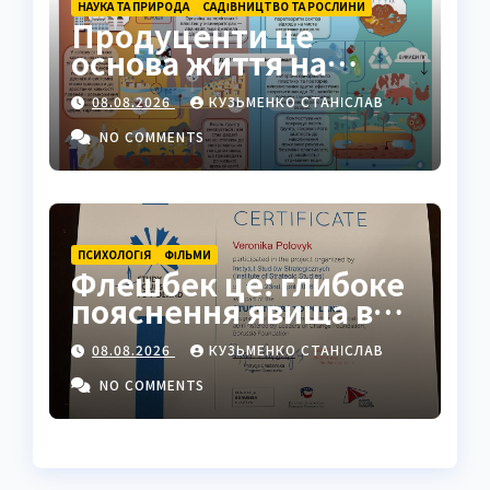
НАУКА ТА ПРИРОДА
САДІВНИЦТВО ТА РОСЛИНИ
Продуценти це
основа життя на
Землі: повний гід
08.08.2026
КУЗЬМЕНКО СТАНІСЛАВ
NO COMMENTS
ПСИХОЛОГІЯ
ФІЛЬМИ
Флешбек це: глибоке
пояснення явища в
психології, кіно та
08.08.2026
КУЗЬМЕНКО СТАНІСЛАВ
житті
NO COMMENTS