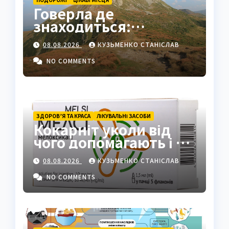
Говерла де
знаходиться:
найвища вершина
08.08.2026
КУЗЬМЕНКО СТАНІСЛАВ
України в серці
Карпат
NO COMMENTS
ЗДОРОВ’Я ТА КРАСА
ЛІКУВАЛЬНІ ЗАСОБИ
Кокарніт уколи від
чого допомагають і як
працюють
08.08.2026
КУЗЬМЕНКО СТАНІСЛАВ
NO COMMENTS