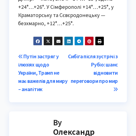
+24°…+26°. У Сімферополі +14°…+25°, у
Краматорську та Сєвєродонецьку —
безхмарно, +12°…+25°.
Post
Путін застряг у
Сибіга після зустрічі з
ілюзіях щодо
Рубіо: шанс
navigation
України, Трамп не
відновити
має важелів для миру
переговори про мир
– аналітик
By
Олександр