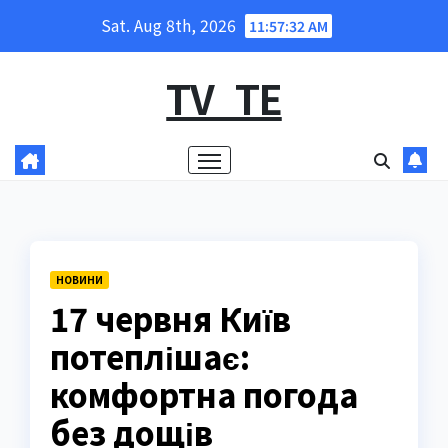
Skip
Sat. Aug 8th, 2026
11:57:33 AM
to
content
TV_TE
НОВИНИ
17 червня Київ
потеплішає:
комфортна погода
без дощів