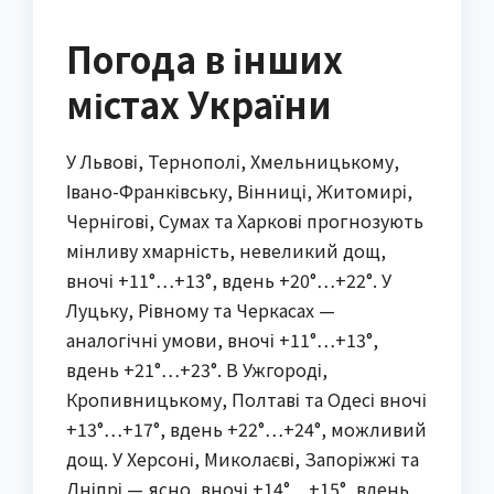
Погода в інших
містах України
У Львові, Тернополі, Хмельницькому,
Івано-Франківську, Вінниці, Житомирі,
Чернігові, Сумах та Харкові прогнозують
мінливу хмарність, невеликий дощ,
вночі +11°…+13°, вдень +20°…+22°. У
Луцьку, Рівному та Черкасах —
аналогічні умови, вночі +11°…+13°,
вдень +21°…+23°. В Ужгороді,
Кропивницькому, Полтаві та Одесі вночі
+13°…+17°, вдень +22°…+24°, можливий
дощ. У Херсоні, Миколаєві, Запоріжжі та
Дніпрі — ясно, вночі +14°…+15°, вдень