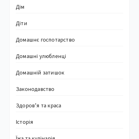
Дім
Діти
Домашнє госпотарство
Домашні улюбленці
Домашній затишок
Законодавство
Здоров’я та краса
Історія
Їжа та кулінарія