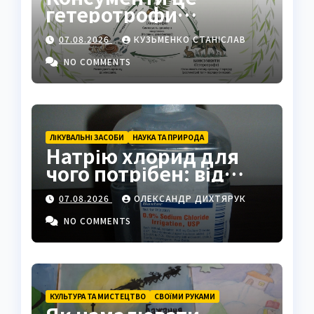
гетеротрофи
екосистеми
07.08.2026
КУЗЬМЕНКО СТАНІСЛАВ
NO COMMENTS
ЛІКУВАЛЬНІ ЗАСОБИ
НАУКА ТА ПРИРОДА
Натрію хлорид для
чого потрібен: від
фізрозчину до
07.08.2026
ОЛЕКСАНДР ДИХТЯРУК
промисловості
NO COMMENTS
КУЛЬТУРА ТА МИСТЕЦТВО
СВОЇМИ РУКАМИ