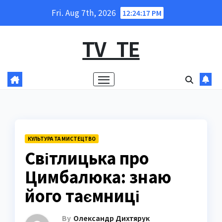
Skip
Fri. Aug 7th, 2026
12:24:18 PM
to
content
TV_TE
КУЛЬТУРА ТА МИСТЕЦТВО
Світлицька про
Цимбалюка: знаю
його таємниці
By
Олександр Дихтярук