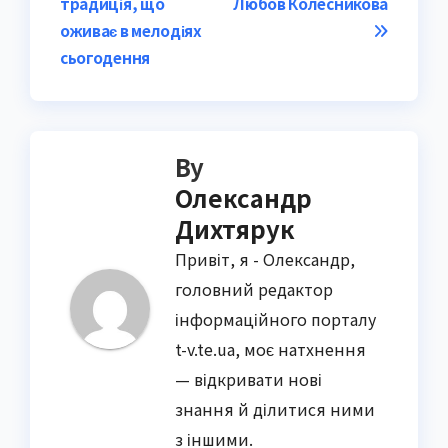
традиція, що
Любов Колесникова
оживає в мелодіях
сьогодення
By
Олександр
Дихтярук
Привіт, я - Олександр,
головний редактор
інформаційного порталу
t-v.te.ua, моє натхнення
— відкривати нові
знання й ділитися ними
з іншими.