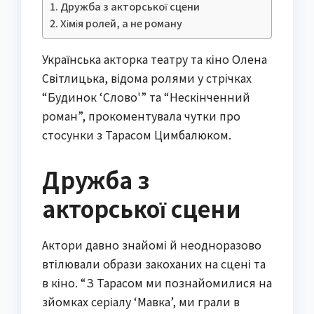
Дружба з акторської сцени
Хімія ролей, а не роману
Українська акторка театру та кіно Олена
Світлицька, відома ролями у стрічках
“Будинок ‘Слово'” та “Нескінченний
роман”, прокоментувала чутки про
стосунки з Тарасом Цимбалюком.
Дружба з
акторської сцени
Актори давно знайомі й неодноразово
втілювали образи закоханих на сцені та
в кіно. “З Тарасом ми познайомилися на
зйомках серіалу ‘Мавка’, ми грали в