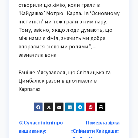
створили цю хімію, коли грали в
‘Кайдашах’ Мотрю і Карпа. І в ‘Основному
інстинкті’ ми теж грали з ним пару.
Тому, звісно, якщо люди думають, що
між нами є хімія, значить ми добре
впоралися зі своїми ролями”, –
зазначила вона.
Раніше з’ясувалося, що Світлицька та
Цимбалюк разом відпочивали в
Карпатах.
Post
Сучасні пісні про
Померла зірка
вишиванку:
«Спіймати Кайдаша»
navigation