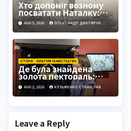
Хто допоміг возному
посватати Наталку:
повна історія з
AUG 5, 2026
ОЛЕКСАНДР ДИХТЯРУК
«Наталки Полтавки»
ІСТОРІЯ
КУЛЬТУРА ТА МИСТЕЦТВО
Де була знайдена
золота пектораль:
історія Товстої
AUG 2, 2026
КУЗЬМЕНКО СТАНІСЛАВ
Могили
Leave a Reply