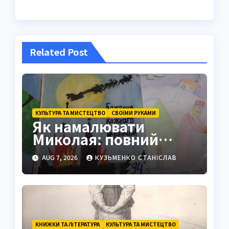
Related Post
КУЛЬТУРА ТА МИСТЕЦТВО
СВОЇМИ РУКАМИ
Як намалювати
Миколая: повний
покроковий гайд з
AUG 7, 2026
КУЗЬМЕНКО СТАНІСЛАВ
секретами майстрів
КНИЖКИ ТА ЛІТЕРАТУРА
КУЛЬТУРА ТА МИСТЕЦТВО