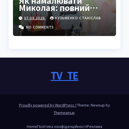
Як намалювати
Миколая: повний
покроковий гайд з
07.08.2026
КУЗЬМЕНКО СТАНІСЛАВ
секретами майстрів
NO COMMENTS
TV_TE
Proudly powered by WordPress
|
Theme: Newsup by
Themeansar
.
Home
Політика конфіденційності
Реклама