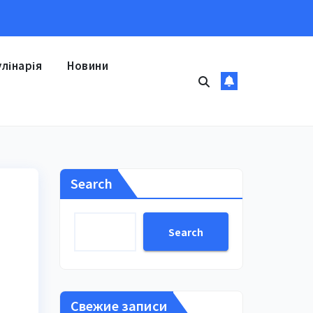
улінарія
Новини
Search
Search
Свежие записи