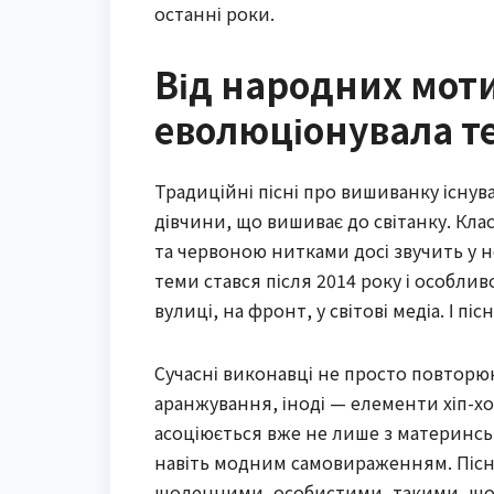
останні роки.
Від народних мотив
еволюціонувала т
Традиційні пісні про вишиванку існув
дівчини, що вишиває до світанку. К
та червоною нитками досі звучить у н
теми стався після 2014 року і особли
вулиці, на фронт, у світові медіа. І піс
Сучасні виконавці не просто повторюю
аранжування, іноді — елементи хіп-хо
асоціюється вже не лише з материнсько
навіть модним самовираженням. Пісн
щоденними, особистими, такими, що 