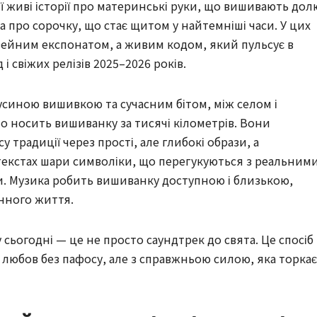
ї живі історії про материнські руки, що вишивають дол
а про сорочку, що стає щитом у найтемніші часи. У цих
зейним експонатом, а живим кодом, який пульсує в
і свіжих релізів 2025–2026 років.
бусиною вишивкою та сучасним бітом, між селом і
то носить вишиванку за тисячі кілометрів. Вони
 традиції через прості, але глибокі образи, а
текстах шари символіки, що перегукуються з реальним
. Музика робить вишиванку доступною і близькою,
нного життя.
 сьогодні — це не просто саундтрек до свята. Це спосіб
і любов без пафосу, але з справжньою силою, яка торкає