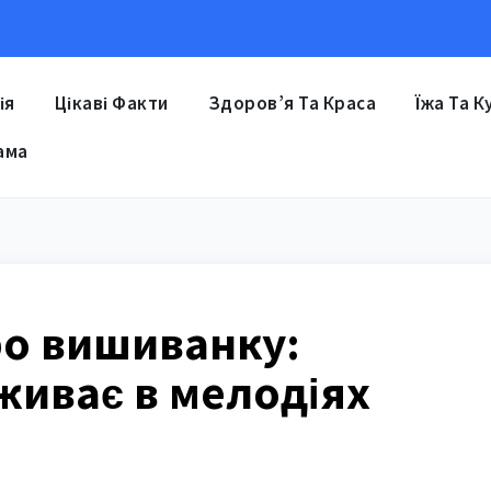
ія
Цікаві Факти
Здоров’я Та Краса
Їжа Та К
ама
про вишиванку:
живає в мелодіях