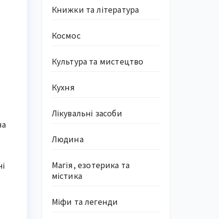
Книжки та література
Космос
Культура та мистецтво
Кухня
ю
Лікувальні засоби
на
Людина
Магія, езотерика та
ні
містика
Міфи та легенди