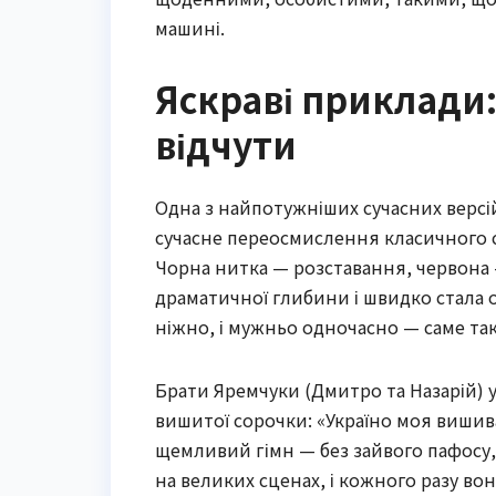
машині.
Яскраві приклади: 
відчути
Одна з найпотужніших сучасних версій
сучасне переосмислення класичного с
Чорна нитка — розставання, червона 
драматичної глибини і швидко стала о
ніжно, і мужньо одночасно — саме так
Брати Яремчуки (Дмитро та Назарій) у
вишитої сорочки: «Україно моя вишиван
щемливий гімн — без зайвого пафосу,
на великих сценах, і кожного разу вон