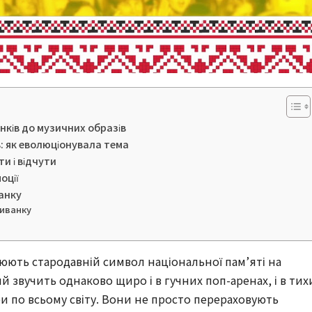
нків до музичних образів
в: як еволюціонувала тема
ти і відчути
оції
анку
шиванку
рюють стародавній символ національної пам’яті на
звучить однаково щиро і в гучних поп-аренах, і в тих
ори по всьому світу. Вони не просто перераховують