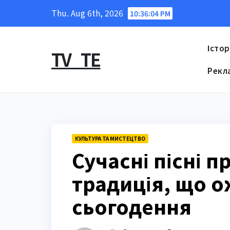
Skip
Thu. Aug 6th, 2026
10:36:05 PM
to
content
Істор
TV_TE
Рекл
КУЛЬТУРА ТА МИСТЕЦТВО
Сучасні пісні 
традиція, що о
сьогодення