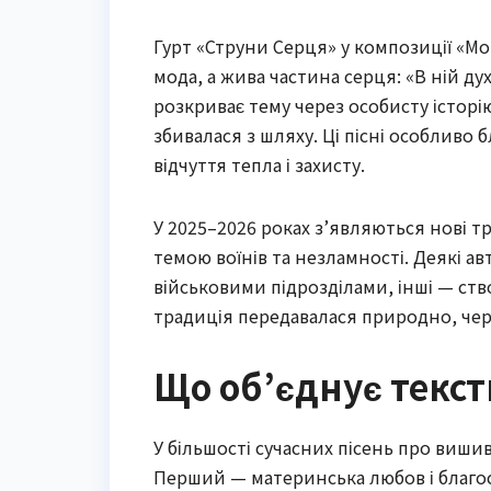
Гурт «Струни Серця» у композиції «М
мода, а жива частина серця: «В ній ду
розкриває тему через особисту істор
збивалася з шляху. Ці пісні особливо 
відчуття тепла і захисту.
У 2025–2026 роках з’являються нові т
темою воїнів та незламності. Деякі 
військовими підрозділами, інші — ств
традиція передавалася природно, чер
Що об’єднує тексти
У більшості сучасних пісень про виши
Перший — материнська любов і благос