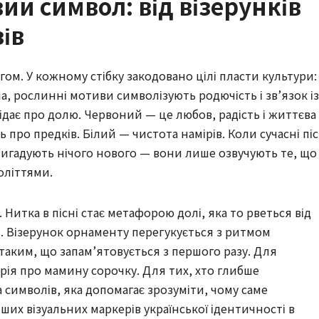
й символ: від візерунків
ів
ом. У кожному стібку закодовано цілі пласти культури:
, рослинні мотиви символізують родючість і зв’язок із
дає про долю. Червоний — це любов, радість і життєва
 про предків. Білий — чистота намірів. Коли сучасні піс
 вигадують нічого нового — вони лише озвучують те, що
оліттями.
Нитка в пісні стає метафорою долі, яка то рветься від
я. Візерунок орнаменту перегукується з ритмом
таким, що запам’ятовується з першого разу. Для
орія про мамину сорочку. Для тих, хто глибше
а символів, яка допомагає зрозуміти, чому саме
их візуальних маркерів української ідентичності в