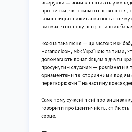
візерунки — вони впллітають у мелоді
про нитки, які зшивають покоління, т
композиціях вишиванка постає не му
ритмах етно-попу, патріотичних балад 
Кожна така пісня — це місток: між ба
мегаполісом, між Україною та тими, х
допомагають початківцям відчути красу
просунутим слухачам — розпізнати в 
орнаментами та історичними подіями
перетворюючи її на частину повсякде
Саме тому сучасні пісні про вишиванку
говорити про ідентичність, стійкість 
серце.