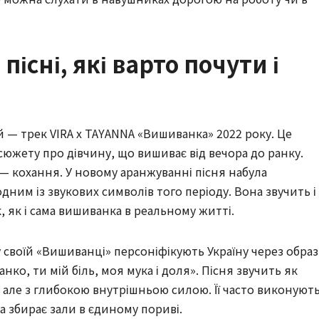
пісні, які варто почути і
 — трек VIRA x TAYANNA «Вишиванка» 2022 року. Це
южету про дівчину, що вишиває від вечора до ранку.
— кохання. У новому аранжуванні пісня набула
дним із звукових символів того періоду. Вона звучить і
, як і сама вишиванка в реальному житті.
 своїй «Вишиванці» персоніфікують Україну через образ
ко, ти мій біль, моя мука і доля». Пісня звучить як
 але з глибокою внутрішньою силою. Її часто виконуют
а збирає зали в єдиному пориві.