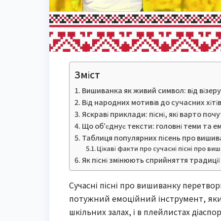
Зміст
Вишиванка як живий символ: від візеру
Від народних мотивів до сучасних хіті
Яскраві приклади: пісні, які варто почу
Що об’єднує тексти: головні теми та ем
Таблиця популярних пісень про вишив
Цікаві факти про сучасні пісні про ви
Як пісні змінюють сприйняття традиції
Сучасні пісні про вишиванку перетво
потужний емоційний інструмент, який 
шкільних залах, і в плейлистах діасп