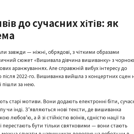
ів до сучасних хітів: як
ема
али завжди — ніжні, обрядові, з чіткими образами
ласичний сюжет «Вишивала дівчина вишиванку» з чорно
ових аранжуваннях. Але справжній вибух інтересу до
во після 2022-го. Вишиванка вийшла з концертних сцен 
ні пішли за нею.
ть старі мотиви. Вони додають електронні біти, сучас
пу чи інді. З’являються нові тексти, де вишиванка
ю любов’ю, а й зі стійкістю воїнів, єдністю нації та
і перестають бути тільки святковими — вони стають
можна слухати в навушниках дорогою на роботу чи в