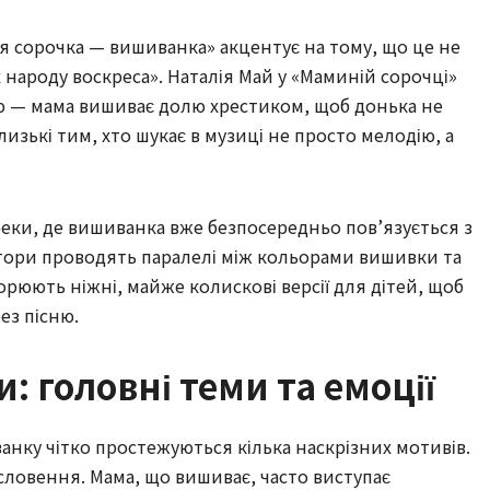
оя сорочка — вишиванка» акцентує на тому, що це не
х народу воскреса». Наталія Май у «Маминій сорочці»
ію — мама вишиває долю хрестиком, щоб донька не
близькі тим, хто шукає в музиці не просто мелодію, а
реки, де вишиванка вже безпосередньо пов’язується з
автори проводять паралелі між кольорами вишивки та
орюють ніжні, майже колискові версії для дітей, щоб
ез пісню.
: головні теми та емоції
ванку чітко простежуються кілька наскрізних мотивів.
ловення. Мама, що вишиває, часто виступає