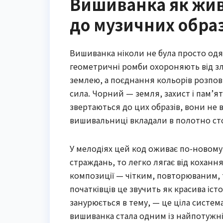
Вишиванка як живи
до музичних образ
Вишиванка ніколи не була просто одяг
геометричні ромби охороняють від зла
землею, а поєднання кольорів розпові
сила. Чорний — земля, захист і пам’ять
звертаються до цих образів, вони не
вишивальниці вкладали в полотно ст
У мелодіях цей код оживає по-новому. 
страждань, то легко лягає від коханн
композиції — чітким, повторюваним, 
початківців це звучить як красива іст
занурюється в тему, — це ціла систем
вишиванка стала одним із найпотужніш